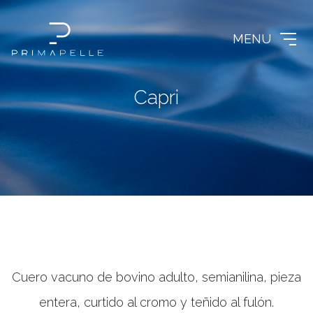
MENU
C
a
p
r
i
Cuero vacuno de bovino adulto, semianilina, pieza
entera, curtido al cromo y teñido al fulón.