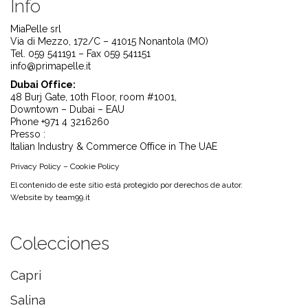
Info
MiaPelle srl
Via di Mezzo, 172/C – 41015 Nonantola (MO)
Tel. 059 541191 – Fax 059 541151
info@primapelle.it
Dubai Office:
48 Burj Gate, 10th Floor, room #1001,
Downtown – Dubai – EAU
Phone +971 4 3216260
Presso :
Italian Industry & Commerce Office in The UAE
Privacy Policy
–
Cookie Policy
El contenido de este sitio está protegido por derechos de autor.
Website by
team99.it
Colecciones
Capri
Salina