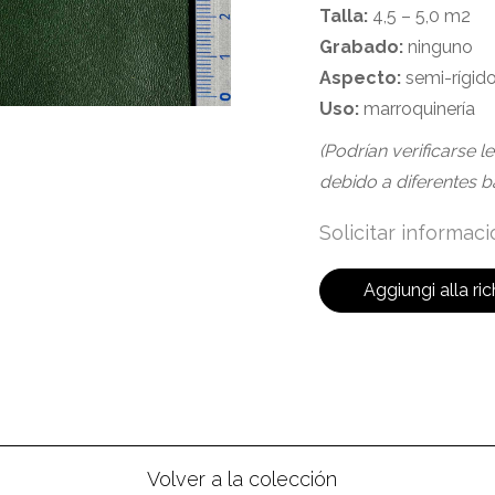
Talla:
4,5 – 5,0 m2
Grabado:
ninguno
Aspecto:
semi-rígid
Uso:
marroquinería
(Podrían verificarse l
debido a diferentes b
Solicitar informac
Aggiungi alla ric
Volver a la colección