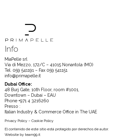
Info
MiaPelle srl
Via di Mezzo, 172/C – 41015 Nonantola (MO)
Tel. 059 541191 – Fax 059 541151
info@primapelle.it
Dubai Office:
48 Burj Gate, 10th Floor, room #1001,
Downtown – Dubai – EAU
Phone +971 4 3216260
Presso :
Italian Industry & Commerce Office in The UAE
Privacy Policy
–
Cookie Policy
El contenido de este sitio está protegido por derechos de autor.
Website by
team99.it