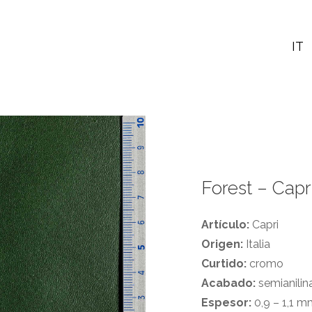
IT
Forest – Capr
Artículo:
Capri
Origen:
Italia
Curtido:
cromo
Acabado:
semianilin
Espesor:
0,9 – 1,1 