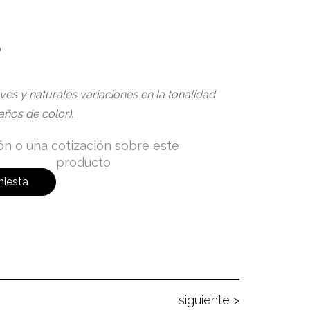
o
eves y naturales variaciones en la tonalidad
años de color).
ión o una cotización sobre este
producto
hiesta
siguiente >