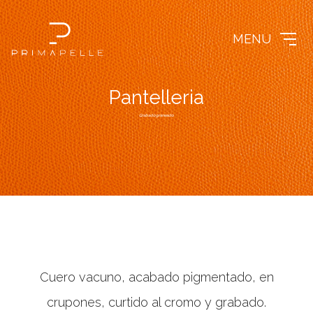
MENU
P
a
n
t
e
l
l
e
r
i
a
Grabado graneado
Cuero vacuno, acabado pigmentado, en
crupones, curtido al cromo y grabado.