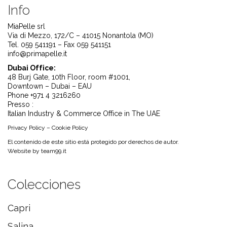
Info
MiaPelle srl
Via di Mezzo, 172/C – 41015 Nonantola (MO)
Tel. 059 541191 – Fax 059 541151
info@primapelle.it
Dubai Office:
48 Burj Gate, 10th Floor, room #1001,
Downtown – Dubai – EAU
Phone +971 4 3216260
Presso :
Italian Industry & Commerce Office in The UAE
Privacy Policy
–
Cookie Policy
El contenido de este sitio está protegido por derechos de autor.
Website by
team99.it
Colecciones
Capri
Salina