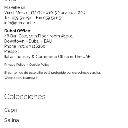
MiaPelle srl
Via di Mezzo, 172/C – 41015 Nonantola (MO)
Tel. 059 541191 – Fax 059 541151
info@primapelle.it
Dubai Office:
48 Burj Gate, 10th Floor, room #1001,
Downtown – Dubai – EAU
Phone +971 4 3216260
Presso :
Italian Industry & Commerce Office in The UAE
Privacy Policy
–
Cookie Policy
El contenido de este sitio está protegido por derechos de autor.
Website by
team99.it
Colecciones
Capri
Salina