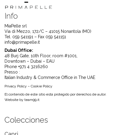
Info
MiaPelle srl
Via di Mezzo, 172/C – 41015 Nonantola (MO)
Tel. 059 541191 – Fax 059 541151
info@primapelle.it
Dubai Office:
48 Burj Gate, 10th Floor, room #1001,
Downtown – Dubai – EAU
Phone +971 4 3216260
Presso :
Italian Industry & Commerce Office in The UAE
Privacy Policy
–
Cookie Policy
El contenido de este sitio está protegido por derechos de autor.
Website by
team99.it
Colecciones
Capri