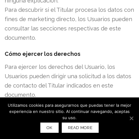
ninguna explicación.
Para descubrir si el Titular procesa los datos con
fines de marketing directo, los Usuarios pueden
consultar las secciones respectivas de este
documento.
Cómo ejercer los derechos
Para ejercer los derechos del Usuario, los
Usuarios pueden dirigir una solicitud a los datos
de contacto del Titular indicados en este
documento.
Las solicitudes se depositan a título gratuito y el
Utilizamos cookies para asegurarnos que puedas tener la mejor
experiencia en nuestro sitio. Al continuar navegando, aceptas
Titular las procesa lo antes posible, en cualquier
su uso.
caso dentro de un mes.
OK
READ MORE