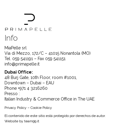
Info
MiaPelle srl
Via di Mezzo, 172/C – 41015 Nonantola (MO)
Tel. 059 541191 – Fax 059 541151
info@primapelle.it
Dubai Office:
48 Burj Gate, 10th Floor, room #1001,
Downtown – Dubai – EAU
Phone +971 4 3216260
Presso :
Italian Industry & Commerce Office in The UAE
Privacy Policy
–
Cookie Policy
El contenido de este sitio está protegido por derechos de autor.
Website by
team99.it