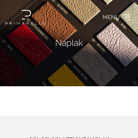
MENU
N
a
p
l
a
k