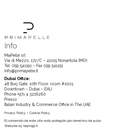
Info
MiaPelle srl
Via di Mezzo, 172/C – 41015 Nonantola (MO)
Tel. 059 541191 – Fax 059 541151
info@primapelle.it
Dubai Office:
48 Burj Gate, 10th Floor, room #1001,
Downtown – Dubai – EAU
Phone +971 4 3216260
Presso :
Italian Industry & Commerce Office in The UAE
Privacy Policy
–
Cookie Policy
El contenido de este sitio está protegido por derechos de autor.
Website by
team99.it