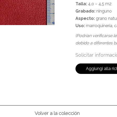
Talla:
4,o – 4,5 m2
Grabado:
ninguno
Aspecto:
grano natu
Uso:
marroquinería, 
(Podrían verificarse l
debido a diferentes b
Solicitar informac
Aggiungi alla ric
Volver a la colección