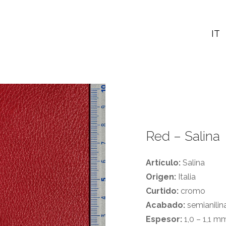
IT
Red – Salina
Artículo:
Salina
Origen:
Italia
Curtido:
cromo
Acabado:
semianilin
Espesor:
1,0 – 1,1 m