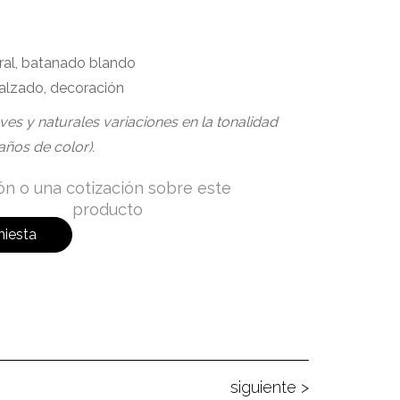
ral, batanado blando
calzado, decoración
eves y naturales variaciones en la tonalidad
años de color).
ión o una cotización sobre este
producto
hiesta
siguiente >