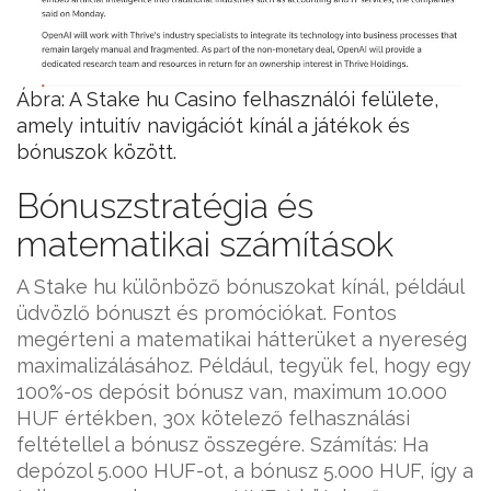
Ábra: A Stake hu Casino felhasználói felülete,
amely intuitív navigációt kínál a játékok és
bónuszok között.
Bónuszstratégia és
matematikai számítások
A Stake hu különböző bónuszokat kínál, például
üdvözlő bónuszt és promóciókat. Fontos
megérteni a matematikai hátterüket a nyereség
maximalizálásához. Például, tegyük fel, hogy egy
100%-os depósit bónusz van, maximum 10.000
HUF értékben, 30x kötelező felhasználási
feltétellel a bónusz összegére. Számítás: Ha
depózol 5.000 HUF-ot, a bónusz 5.000 HUF, így a