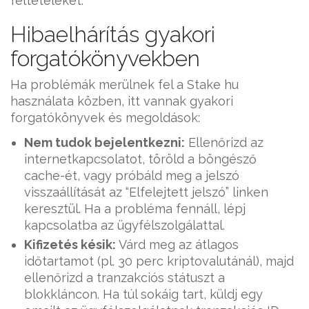
feltételeket.
Hibaelhárítás gyakori
forgatókönyvekben
Ha problémák merülnek fel a Stake hu
használata közben, itt vannak gyakori
forgatókönyvek és megoldások:
Nem tudok bejelentkezni:
Ellenőrizd az
internetkapcsolatot, töröld a böngésző
cache-ét, vagy próbáld meg a jelszó
visszaállítását az “Elfelejtett jelszó” linken
keresztül. Ha a probléma fennáll, lépj
kapcsolatba az ügyfélszolgálattal.
Kifizetés késik:
Várd meg az átlagos
időtartamot (pl. 30 perc kriptovalutánál), majd
ellenőrizd a tranzakciós státuszt a
blokkláncon. Ha túl sokáig tart, küldj egy