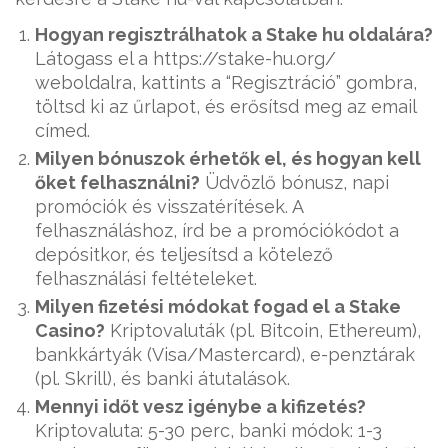
Hogyan regisztrálhatok a Stake hu oldalára?
Látogass el a https://stake-hu.org/
weboldalra, kattints a “Regisztráció” gombra,
töltsd ki az űrlapot, és erősítsd meg az email
címed.
Milyen bónuszok érhetők el, és hogyan kell
őket felhasználni?
Üdvözlő bónusz, napi
promóciók és visszatérítések. A
felhasználáshoz, írd be a promóciókódot a
depósitkor, és teljesítsd a kötelező
felhasználási feltételeket.
Milyen fizetési módokat fogad el a Stake
Casino?
Kriptovaluták (pl. Bitcoin, Ethereum),
bankkártyák (Visa/Mastercard), e-penztárak
(pl. Skrill), és banki átutalások.
Mennyi időt vesz igénybe a kifizetés?
Kriptovaluta: 5-30 perc, banki módok: 1-3