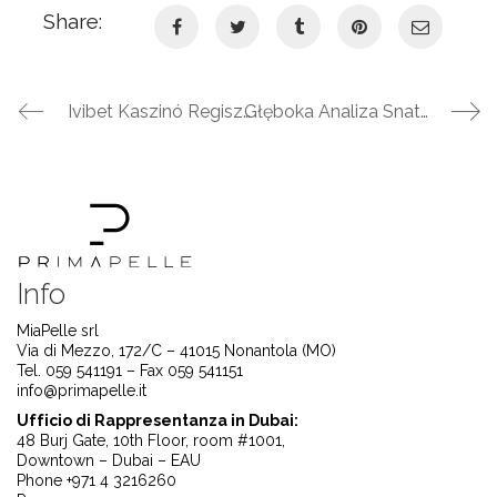
Share:
Ivibet Kaszinó Regisztrálása: Ingyenes Pörgetések és Alapvető Specifikációk – Gyorstalpaló
Głęboka Analiza Snatch Casino: Matematyka Bonusów i Strategia Darmowych Spinów – Podręcznik Techniczny
Info
MiaPelle srl
Via di Mezzo, 172/C – 41015 Nonantola (MO)
Tel. 059 541191 – Fax 059 541151
info@primapelle.it
Ufficio di Rappresentanza in Dubai:
48 Burj Gate, 10th Floor, room #1001,
Downtown – Dubai – EAU
Phone +971 4 3216260