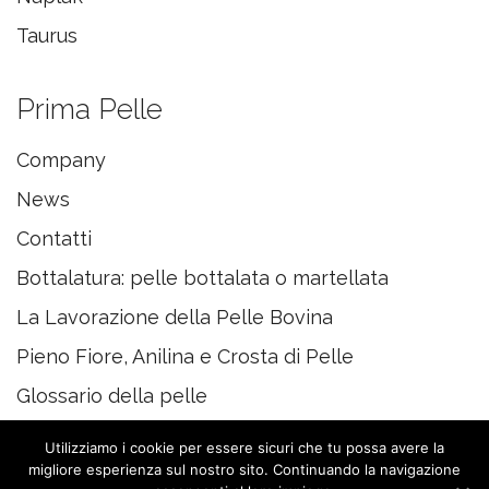
Taurus
Prima Pelle
Company
News
Contatti
Bottalatura: pelle bottalata o martellata
La Lavorazione della Pelle Bovina
Pieno Fiore, Anilina e Crosta di Pelle
Glossario della pelle
Utilizziamo i cookie per essere sicuri che tu possa avere la
migliore esperienza sul nostro sito. Continuando la navigazione