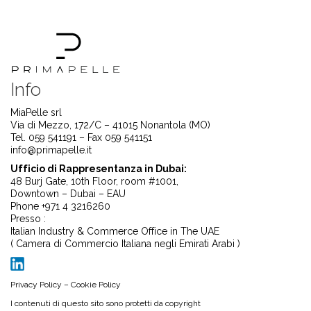
Info
MiaPelle srl
Via di Mezzo, 172/C – 41015 Nonantola (MO)
Tel. 059 541191 – Fax 059 541151
info@primapelle.it
Ufficio di Rappresentanza in Dubai:
48 Burj Gate, 10th Floor, room #1001,
Downtown – Dubai – EAU
Phone +971 4 3216260
Presso :
Italian Industry & Commerce Office in The UAE
( Camera di Commercio Italiana negli Emirati Arabi )
Privacy Policy
–
Cookie Policy
I contenuti di questo sito sono protetti da copyright