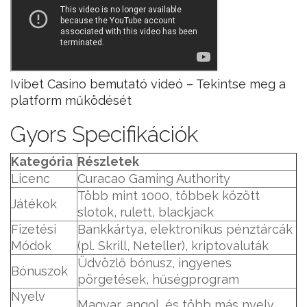
Ivibet Casino bemutató videó – Tekintse meg a
platform működését
Gyors Specifikációk
Kategória
Részletek
Licenc
Curacao Gaming Authority
Több mint 1000, többek között
Játékok
slotok, rulett, blackjack
Fizetési
Bankkártya, elektronikus pénztárcák
Módok
(pl. Skrill, Neteller), kriptovaluták
Üdvözlő bónusz, ingyenes
Bónuszok
pörgetések, hűségprogram
Nyelv
Magyar, angol, és több más nyelv