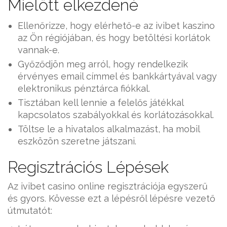
Mielőtt elkezdené
Ellenőrizze, hogy elérhető-e az ivibet kaszino
az Ön régiójában, és hogy betöltési korlátok
vannak-e.
Győződjön meg arról, hogy rendelkezik
érvényes email címmel és bankkártyával vagy
elektronikus pénztárca fiókkal.
Tisztában kell lennie a felelős játékkal
kapcsolatos szabályokkal és korlátozásokkal.
Töltse le a hivatalos alkalmazást, ha mobil
eszközön szeretne játszani.
Regisztrációs Lépések
Az ivibet casino online regisztrációja egyszerű
és gyors. Kövesse ezt a lépésről lépésre vezető
útmutatót: