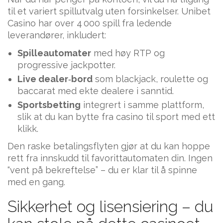
til et variert spillutvalg uten forsinkelser. Unibet
Casino har over 4 000 spill fra ledende
leverandører, inkludert:
Spilleautomater
med høy RTP og
progressive jackpotter.
Live dealer‑bord
som blackjack, roulette og
baccarat med ekte dealere i sanntid.
Sportsbetting
integrert i samme plattform,
slik at du kan bytte fra casino til sport med ett
klikk.
Den raske betalingsflyten gjør at du kan hoppe
rett fra innskudd til favorittautomaten din. Ingen
“vent på bekreftelse” – du er klar til å spinne
med en gang.
Sikkerhet og lisensiering – du