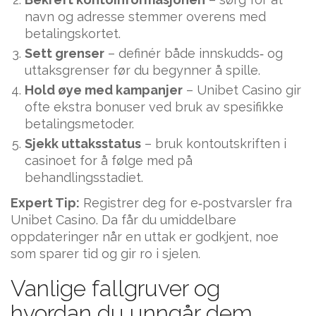
navn og adresse stemmer overens med
betalingskortet.
Sett grenser
– definér både innskudds‑ og
uttaksgrenser før du begynner å spille.
Hold øye med kampanjer
– Unibet Casino gir
ofte ekstra bonuser ved bruk av spesifikke
betalingsmetoder.
Sjekk uttaksstatus
– bruk kontoutskriften i
casinoet for å følge med på
behandlingsstadiet.
Expert Tip:
Registrer deg for e‑postvarsler fra
Unibet Casino. Da får du umiddelbare
oppdateringer når en uttak er godkjent, noe
som sparer tid og gir ro i sjelen.
Vanlige fallgruver og
hvordan du unngår dem