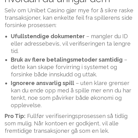
Selv om Unibet Casino gjør mye for å sikre raske
transaksjoner, kan enkelte feil fra spillerens side
forsinke prosessen:
Ufullstendige dokumenter
– mangler du ID
eller adressebevis, vil verifiseringen ta lengre
tid.
Bruk av flere betalingsmetoder samtidig
–
dette kan skape forvirring i systemet og
forsinke både innskudd og uttak.
Ignorere ansvarlig spill
– uten klare grenser
kan du ende opp med å spille mer enn du har
tenkt, noe som påvirker både økonomi og
opplevelse.
Pro Tip:
Fullfør verifiseringsprosessen så tidlig
som mulig. Når kontoen er godkjent, vil alle
fremtidige transaksjoner gå som en lek.