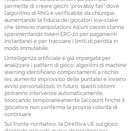
permette di creare giochi “provably fair” dove
l’algoritmo di RNG è verificabile da chiunque,
aumentando la fiducia dei giocatori low‑stake
che temono manipolazioni. Alcuni casinò stanno
sperimentando token ERC‑20 per pagamenti
instantanei e per tracciare i limiti di perdita in
modo immutabile.
L’intelligenza artificiale è già impiegata per
analizzare i pattern di gioco: algoritmi di machine
learning identificano comportamenti a rischio
(es. aumento improvviso delle puntate) e inviano
avvisi personalizzati. In futuro, questi sistemi
potranno intervenire automaticamente,
bloccando temporaneamente l’account finché il
giocatore non conferma la propria volontà di
continuare.
Sul fronte normativo, la Direttiva UE sul gioco
d’azzardo prevede nuove disposizioni per