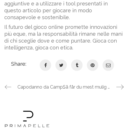
aggiuntive e a utilizzare i tool presentati in
questo articolo per giocare in modo
consapevole e sostenibile.
Il futuro del gioco online promette innovazioni
più eque, ma la responsabilità rimane nelle mani
di chi sceglie dove e come puntare. Gioca con
intelligenza, gioca con etica.
Share:
Capodanno da Campioni: Scopri Come Sfruttare Bonus e Jackpot Festivi per Iniziare l’Anno con il Piede Giusto e le Strategie Vincenti nei Casino Online Non AAMS più redditizie del nuovo anno senza sorprese per i principianti e gli esperti
Så får du mest mulig ut av raske innskudd og uttak hos Unibet Casino