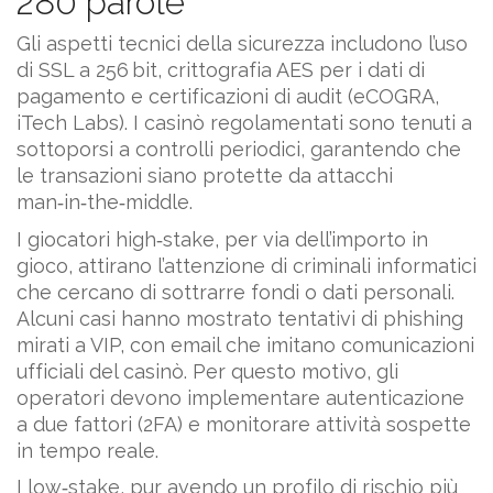
280 parole
Gli aspetti tecnici della sicurezza includono l’uso
di SSL a 256 bit, crittografia AES per i dati di
pagamento e certificazioni di audit (eCOGRA,
iTech Labs). I casinò regolamentati sono tenuti a
sottoporsi a controlli periodici, garantendo che
le transazioni siano protette da attacchi
man‑in‑the‑middle.
I giocatori high‑stake, per via dell’importo in
gioco, attirano l’attenzione di criminali informatici
che cercano di sottrarre fondi o dati personali.
Alcuni casi hanno mostrato tentativi di phishing
mirati a VIP, con email che imitano comunicazioni
ufficiali del casinò. Per questo motivo, gli
operatori devono implementare autenticazione
a due fattori (2FA) e monitorare attività sospette
in tempo reale.
I low‑stake, pur avendo un profilo di rischio più