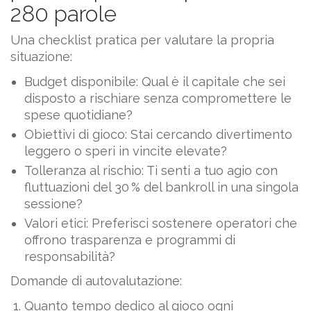
280 parole
Una checklist pratica per valutare la propria
situazione:
Budget disponibile: Qual è il capitale che sei
disposto a rischiare senza compromettere le
spese quotidiane?
Obiettivi di gioco: Stai cercando divertimento
leggero o speri in vincite elevate?
Tolleranza al rischio: Ti senti a tuo agio con
fluttuazioni del 30 % del bankroll in una singola
sessione?
Valori etici: Preferisci sostenere operatori che
offrono trasparenza e programmi di
responsabilità?
Domande di autovalutazione:
Quanto tempo dedico al gioco ogni