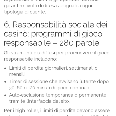
garantire livelli di difesa adeguati a ogni
tipologia di cliente.
6. Responsabilità sociale dei
casinò: programmi di gioco
responsabile – 280 parole
Gli strumenti più diffusi per promuovere il gioco
responsabile includono:
Limiti di perdita giornalieri, settimanali o
mensili.
Timer di sessione che avvisano l’utente dopo
30, 60 o 120 minuti di gioco continuo.
Auto‑esclusione temporanea o permanente
tramite l’interfaccia del sito.
Per i high‑roller, i limiti di perdita devono essere