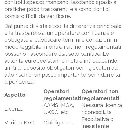
controlli spesso mancano, lasciando spazio a
pratiche poco trasparenti e a condizioni di
bonus difficili da verificare.
Dal punto di vista etico, la differenza principale
è la trasparenza: un operatore con licenza è
obbligato a pubblicare termini e condizioni in
modo leggibile, mentre i siti non regolamentati
possono nascondere clausole punitive. Le
autorità europee stanno inoltre introducendo
limiti di deposito obbligatori per i giocatori ad
alto rischio, un passo importante per ridurre la
dipendenza.
Operatori
Operatori non
Aspetto
regolamentati
regolamentati
AAMS, MGA,
Nessuna licenza
Licenza
UKGC, etc.
riconosciuta
Facoltativa o
Verifica KYC
Obbligatoria
inesistente