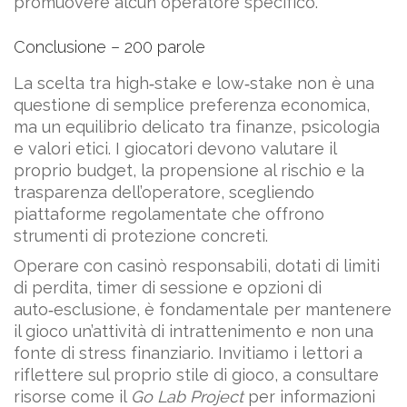
promuovere alcun operatore specifico.
Conclusione – 200 parole
La scelta tra high‑stake e low‑stake non è una
questione di semplice preferenza economica,
ma un equilibrio delicato tra finanze, psicologia
e valori etici. I giocatori devono valutare il
proprio budget, la propensione al rischio e la
trasparenza dell’operatore, scegliendo
piattaforme regolamentate che offrono
strumenti di protezione concreti.
Operare con casinò responsabili, dotati di limiti
di perdita, timer di sessione e opzioni di
auto‑esclusione, è fondamentale per mantenere
il gioco un’attività di intrattenimento e non una
fonte di stress finanziario. Invitiamo i lettori a
riflettere sul proprio stile di gioco, a consultare
risorse come il
Go Lab Project
per informazioni