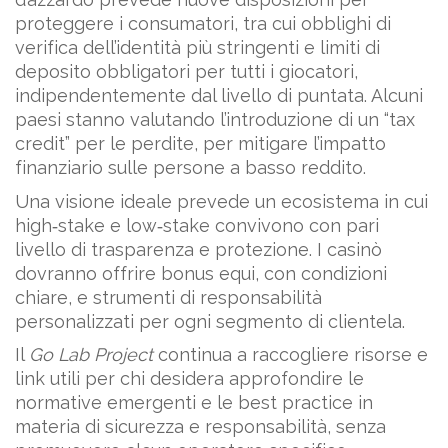
proteggere i consumatori, tra cui obblighi di
verifica dell’identità più stringenti e limiti di
deposito obbligatori per tutti i giocatori,
indipendentemente dal livello di puntata. Alcuni
paesi stanno valutando l’introduzione di un “tax
credit” per le perdite, per mitigare l’impatto
finanziario sulle persone a basso reddito.
Una visione ideale prevede un ecosistema in cui
high‑stake e low‑stake convivono con pari
livello di trasparenza e protezione. I casinò
dovranno offrire bonus equi, con condizioni
chiare, e strumenti di responsabilità
personalizzati per ogni segmento di clientela.
Il
Go Lab Project
continua a raccogliere risorse e
link utili per chi desidera approfondire le
normative emergenti e le best practice in
materia di sicurezza e responsabilità, senza