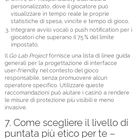
personalizzato, dove il giocatore può
visualizzare in tempo reale le proprie
statistiche di spesa, vincite e tempo di gioco.
Integrare avvisi vocali o push notification per i
giocatori che superano il 75 % del limite
impostato.
Il
Go Lab Project
fornisce una lista di linee guida
generali per la progettazione di interfacce
user‑friendly nel contesto del gioco
responsabile, senza promuovere alcun
operatore specifico. Utilizzare queste
raccomandazioni può aiutare i casinò a rendere
le misure di protezione più visibili e meno
invasive.
7. Come scegliere il livello di
puntata più etico per te –