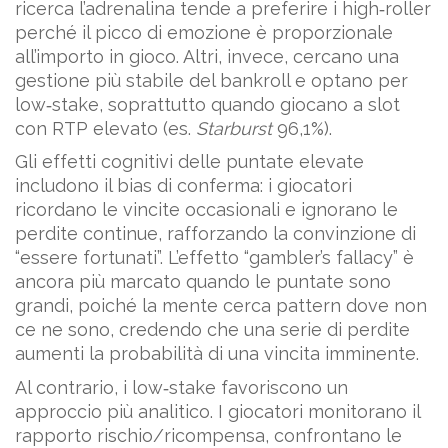
ricerca l’adrenalina tende a preferire i high‑roller
perché il picco di emozione è proporzionale
all’importo in gioco. Altri, invece, cercano una
gestione più stabile del bankroll e optano per
low‑stake, soprattutto quando giocano a slot
con RTP elevato (es.
Starburst
96,1%).
Gli effetti cognitivi delle puntate elevate
includono il bias di conferma: i giocatori
ricordano le vincite occasionali e ignorano le
perdite continue, rafforzando la convinzione di
“essere fortunati”. L’effetto “gambler’s fallacy” è
ancora più marcato quando le puntate sono
grandi, poiché la mente cerca pattern dove non
ce ne sono, credendo che una serie di perdite
aumenti la probabilità di una vincita imminente.
Al contrario, i low‑stake favoriscono un
approccio più analitico. I giocatori monitorano il
rapporto rischio/ricompensa, confrontano le