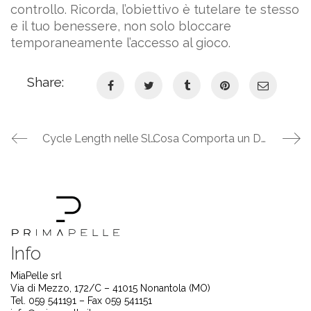
controllo. Ricorda, l’obiettivo è tutelare te stesso
e il tuo benessere, non solo bloccare
temporaneamente l’accesso al gioco.
Share:
Cycle Length nelle Slot: Guida Essenziale per Capire Come Influisce sul Tuo Gioco
Cosa Comporta un Data Breach per un Operatore di Gioco? Guida alle Implicazioni Legali e Reputazionali
Info
MiaPelle srl
Via di Mezzo, 172/C – 41015 Nonantola (MO)
Tel. 059 541191 – Fax 059 541151