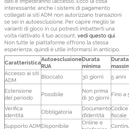
dati e impediranno l’accesso. Ecco la cosa
interessante: anche i sistemi di pagamento
collegati ai siti ADM non autorizzano transazioni
se sei in autoesclusione. Per capire meglio le
varianti di gioco in cui potresti imbatterti una
volta riattivato il tuo account,
vedi questo qui
.
Non tutte le piattaforme offrono la stessa
esperienza, quindi è utile informarsi in anticipo.
Autoesclusione
Durata
Durata
Caratteristica
RUA
minima
massi
Accesso ai siti
Bloccato
30 giorni
5 anni
ADM
Estensione
Non prima
Possibile
Fino a 
del periodo
di 30 giorni
Verifica
Documento
Codice
Obbligatoria
identità
d’identità
fiscale
Online e
Supporto ADM
Disponibile
Contin