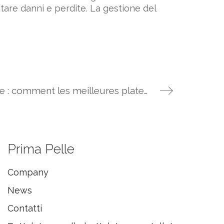
tare danni e perdite. La gestione del
Stratégie gagnante : comment les meilleures plateformes de jeux construisent la collection de machines à sous la plus puissante en 2024
Prima Pelle
Company
News
Contatti