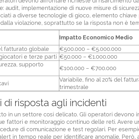
ratori devono affrontare richieste di risarcimento da 
te: audit, implementazione di nuove misure di sicurezza
sociati a diverse tecnologie di gioco, elemento chiave 
dalla violazione, soprattutto se la risposta non è te
Impatto Economico Medio
el fatturato globale
€500.000 – €5.000.000
iocatori e terze parti
€50.000 – €1.000.000
curezza, supporto
€100.000 – €700.000
Variabile, fino al 20% del fattu
cavi
trimestrale
di risposta agli incidenti
to in un settore così delicato. Gli operatori devon
ue fattori e monitoraggio continuo delle reti. Avere u
ocedure di comunicazione e test regolari. Per esempio,
lert in tempo reale per identificare anomalie. Però, 