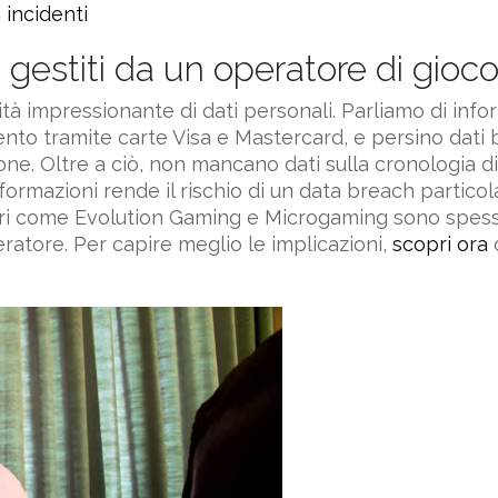
 incidenti
i gestiti da un operatore di gioc
tità impressionante di dati personali. Parliamo di in
mento tramite carte Visa e Mastercard, e persino dati b
ione. Oltre a ciò, non mancano dati sulla cronologia d
nformazioni rende il rischio di un data breach partic
itori come Evolution Gaming e Microgaming sono spesso 
eratore. Per capire meglio le implicazioni,
scopri ora
c