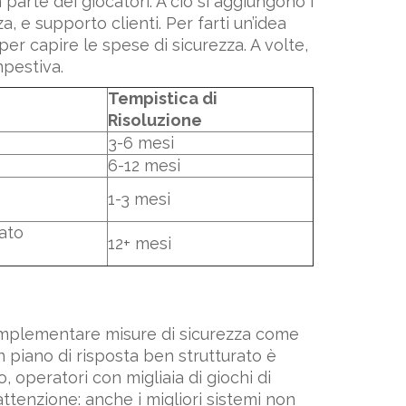
parte dei giocatori. A ciò si aggiungono i
, e supporto clienti. Per farti un’idea
per capire le spese di sicurezza. A volte,
mpestiva.
Tempistica di
Risoluzione
3-6 mesi
6-12 mesi
1-3 mesi
rato
12+ mesi
o implementare misure di sicurezza come
n piano di risposta ben strutturato è
 operatori con migliaia di giochi di
attenzione: anche i migliori sistemi non