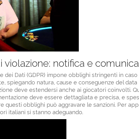
 violazione: notifica e comunic
 dei Dati (GDPR) impone obblighi stringenti in caso d
ante, spiegando natura, cause e conseguenze del data b
icazione deve estendersi anche ai giocatori coinvolti
entazione deve essere dettagliata e precisa, e spesso
e questi obblighi può aggravare le sanzioni. Per appro
ri italiani si stanno adeguando.