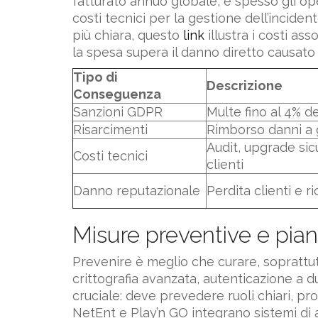
fatturato annuo globale, e spesso gli ope
costi tecnici per la gestione dell’inciden
più chiara, questo
link
illustra i costi as
la spesa supera il danno diretto causato 
Tipo di
Descrizione
Conseguenza
Sanzioni GDPR
Multe fino al 4% d
Risarcimenti
Rimborso danni a g
Audit, upgrade si
Costi tecnici
clienti
Danno reputazionale
Perdita clienti e ri
Misure preventive e piani 
Prevenire è meglio che curare, soprattut
crittografia avanzata, autenticazione a d
cruciale: deve prevedere ruoli chiari, pr
NetEnt e Play’n GO integrano sistemi di a