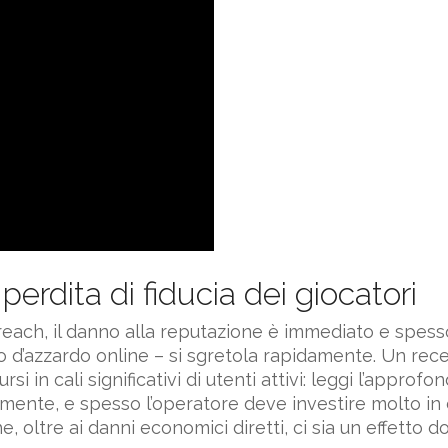
erdita di fiducia dei giocatori
ach, il danno alla reputazione è immediato e spesso 
o d’azzardo online – si sgretola rapidamente. Un re
 in cali significativi di utenti attivi: leggi l’approf
cilmente, e spesso l’operatore deve investire molto
e, oltre ai danni economici diretti, ci sia un effetto dom