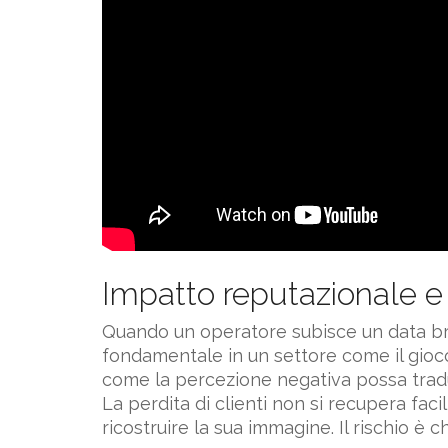
Impatto reputazionale e p
Quando un operatore subisce un data bre
fondamentale in un settore come il gioc
come la percezione negativa possa tradursi
La perdita di clienti non si recupera fa
ricostruire la sua immagine. Il rischio è ch