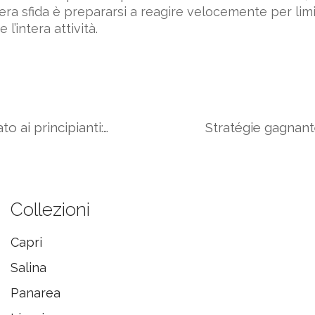
era sfida è prepararsi a reagire velocemente per limi
l’intera attività.
Il registro di autoesclusione spiegato ai principianti: guida pratica per proteggersi dal gioco compulsivo
Collezioni
Capri
Salina
Panarea