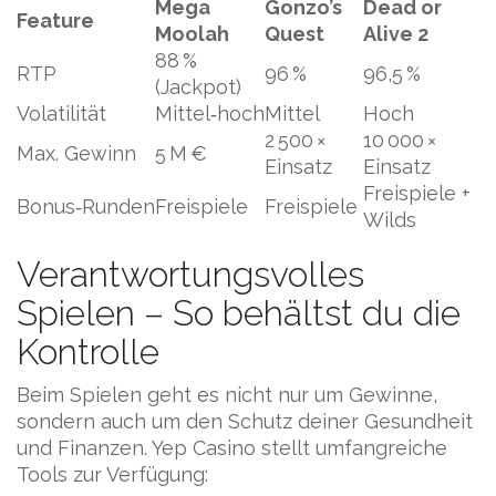
Mega
Gonzo’s
Dead or
Feature
Moolah
Quest
Alive 2
88 %
RTP
96 %
96,5 %
(Jackpot)
Volatilität
Mittel‑hoch
Mittel
Hoch
2 500 ×
10 000 ×
Max. Gewinn
5 M €
Einsatz
Einsatz
Freispiele +
Bonus‑Runden
Freispiele
Freispiele
Wilds
Verantwortungsvolles
Spielen – So behältst du die
Kontrolle
Beim Spielen geht es nicht nur um Gewinne,
sondern auch um den Schutz deiner Gesundheit
und Finanzen. Yep Casino stellt umfangreiche
Tools zur Verfügung: