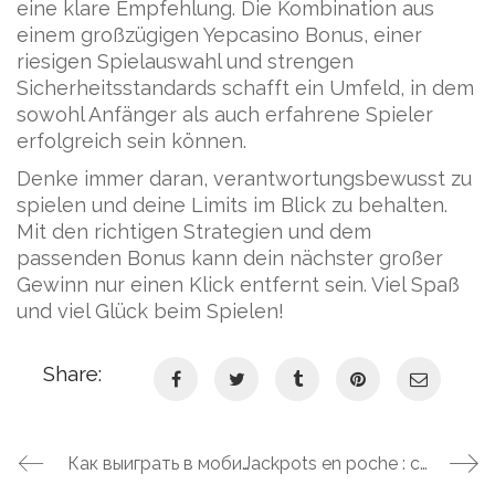
eine klare Empfehlung. Die Kombination aus
einem großzügigen Yepcasino Bonus, einer
riesigen Spielauswahl und strengen
Sicherheitsstandards schafft ein Umfeld, in dem
sowohl Anfänger als auch erfahrene Spieler
erfolgreich sein können.
Denke immer daran, verantwortungsbewusst zu
spielen und deine Limits im Blick zu behalten.
Mit den richtigen Strategien und dem
passenden Bonus kann dein nächster großer
Gewinn nur einen Klick entfernt sein. Viel Spaß
und viel Glück beim Spielen!
Share:
Как выиграть в мобильных слотах на ходу: практический гайд для игроков Лев
Jackpots en poche : comment le jeu mobile transforme les trajets en victoires