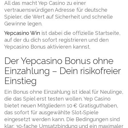
All das macht Yep Casino zu einer
vertrauenswürdigen Adresse für deutsche
Spieler, die Wert auf Sicherheit und schnelle
Gewinne legen.
Yepcasino Win
ist dabei die offizielle Startseite,
auf der du dich sofort registrieren und den
Yepcasino Bonus aktivieren kannst.
Der Yepcasino Bonus ohne
Einzahlung – Dein risikofreier
Einstieg
Ein Bonus ohne Einzahlung ist ideal für Neulinge,
die das Spiel erst testen wollen. Yep Casino
bietet neuen Mitgliedern 10 € Gratisguthaben,
das sofort für ausgewählte Slot‑Spiele
eingesetzt werden kann. Die Bedingungen sind
klar: 30‑fache Umsatzbindung und ein maximaler