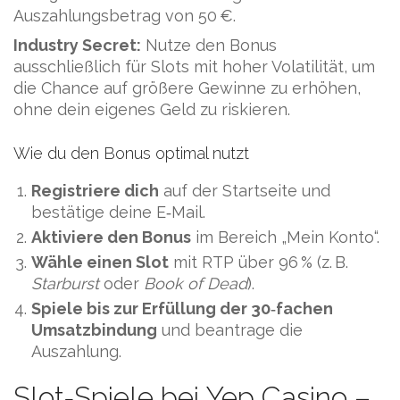
Auszahlungsbetrag von 50 €.
Industry Secret:
Nutze den Bonus
ausschließlich für Slots mit hoher Volatilität, um
die Chance auf größere Gewinne zu erhöhen,
ohne dein eigenes Geld zu riskieren.
Wie du den Bonus optimal nutzt
Registriere dich
auf der Startseite und
bestätige deine E‑Mail.
Aktiviere den Bonus
im Bereich „Mein Konto“.
Wähle einen Slot
mit RTP über 96 % (z. B.
Starburst
oder
Book of Dead
).
Spiele bis zur Erfüllung der 30‑fachen
Umsatzbindung
und beantrage die
Auszahlung.
Slot‑Spiele bei Yep Casino –