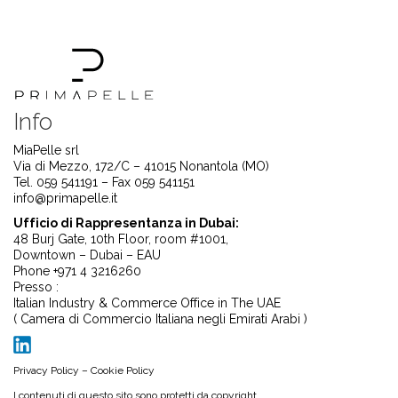
Info
MiaPelle srl
Via di Mezzo, 172/C – 41015 Nonantola (MO)
Tel. 059 541191 – Fax 059 541151
info@primapelle.it
Ufficio di Rappresentanza in Dubai:
48 Burj Gate, 10th Floor, room #1001,
Downtown – Dubai – EAU
Phone +971 4 3216260
Presso :
Italian Industry & Commerce Office in The UAE
( Camera di Commercio Italiana negli Emirati Arabi )
Privacy Policy
–
Cookie Policy
I contenuti di questo sito sono protetti da copyright