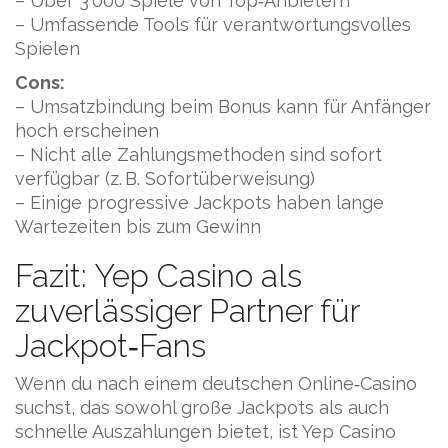
– Über 3 000 Spiele von Top‑Anbietern
– Umfassende Tools für verantwortungsvolles
Spielen
Cons:
– Umsatzbindung beim Bonus kann für Anfänger
hoch erscheinen
– Nicht alle Zahlungsmethoden sind sofort
verfügbar (z. B. Sofortüberweisung)
– Einige progressive Jackpots haben lange
Wartezeiten bis zum Gewinn
Fazit: Yep Casino als
zuverlässiger Partner für
Jackpot‑Fans
Wenn du nach einem deutschen Online‑Casino
suchst, das sowohl große Jackpots als auch
schnelle Auszahlungen bietet, ist Yep Casino