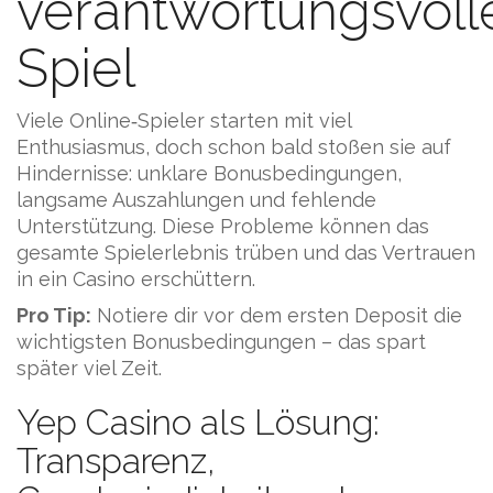
verantwortungsvol
Spiel
Viele Online‑Spieler starten mit viel
Enthusiasmus, doch schon bald stoßen sie auf
Hindernisse: unklare Bonusbedingungen,
langsame Auszahlungen und fehlende
Unterstützung. Diese Probleme können das
gesamte Spielerlebnis trüben und das Vertrauen
in ein Casino erschüttern.
Pro Tip:
Notiere dir vor dem ersten Deposit die
wichtigsten Bonusbedingungen – das spart
später viel Zeit.
Yep Casino als Lösung:
Transparenz,