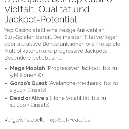
Vielfalt, Qualität und
Jackpot‑Potential
Yep Casino stellt eine riesige Auswahl an
Slot‑Spielen bereit. Die meisten Titel verfügen
über attraktive Bonusfunktionen wie Freispiele,
Multiplikatoren und progressive Jackpots.
Besonders beliebt sind:
Mega Moolah
(Progressiver Jackpot, bis zu
5 Millionen €)
Gonzo’s Quest
(Avalanche‑Mechanik, bis zu
2 500 × Einsatz)
Dead or Alive 2
(Hohe Volatilität, bis zu
10 000 × Einsatz)
Vergleichstabelle: Top‑Slot‑Features