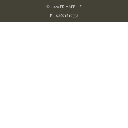
© 2020 PRIMAPELLE
P. I. 02671810352