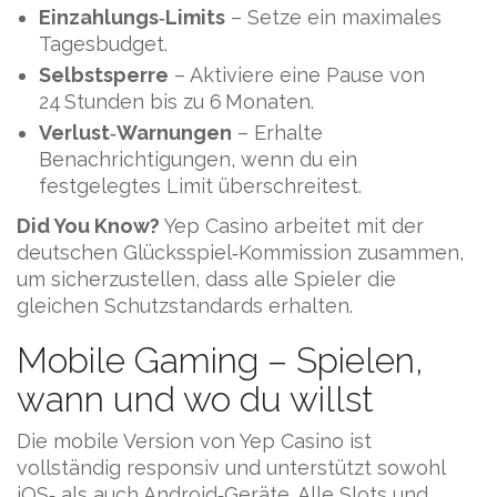
Einzahlungs‑Limits
– Setze ein maximales
Tagesbudget.
Selbstsperre
– Aktiviere eine Pause von
24 Stunden bis zu 6 Monaten.
Verlust‑Warnungen
– Erhalte
Benachrichtigungen, wenn du ein
festgelegtes Limit überschreitest.
Did You Know?
Yep Casino arbeitet mit der
deutschen Glücksspiel‑Kommission zusammen,
um sicherzustellen, dass alle Spieler die
gleichen Schutzstandards erhalten.
Mobile Gaming – Spielen,
wann und wo du willst
Die mobile Version von Yep Casino ist
vollständig responsiv und unterstützt sowohl
iOS‑ als auch Android‑Geräte. Alle Slots und