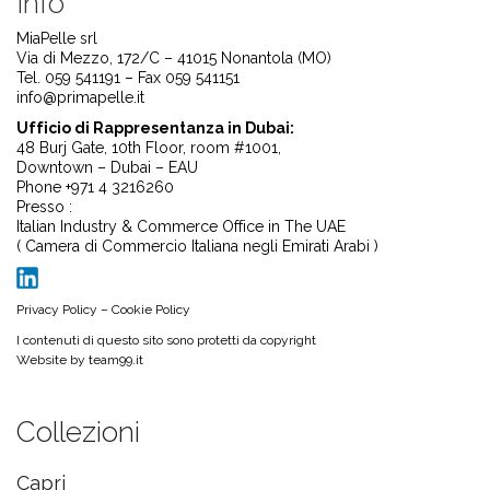
Info
MiaPelle srl
Via di Mezzo, 172/C – 41015 Nonantola (MO)
Tel. 059 541191 – Fax 059 541151
info@primapelle.it
Ufficio di Rappresentanza in Dubai:
48 Burj Gate, 10th Floor, room #1001,
Downtown – Dubai – EAU
Phone +971 4 3216260
Presso :
Italian Industry & Commerce Office in The UAE
( Camera di Commercio Italiana negli Emirati Arabi )
Privacy Policy
–
Cookie Policy
I contenuti di questo sito sono protetti da copyright
Website by
team99.it
Collezioni
Capri