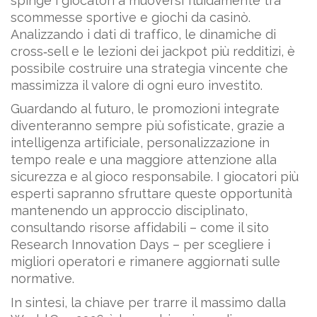
spinge i giocatori a muoversi fluidamente tra
scommesse sportive e giochi da casinò.
Analizzando i dati di traffico, le dinamiche di
cross‑sell e le lezioni dei jackpot più redditizi, è
possibile costruire una strategia vincente che
massimizza il valore di ogni euro investito.
Guardando al futuro, le promozioni integrate
diventeranno sempre più sofisticate, grazie a
intelligenza artificiale, personalizzazione in
tempo reale e una maggiore attenzione alla
sicurezza e al gioco responsabile. I giocatori più
esperti sapranno sfruttare queste opportunità
mantenendo un approccio disciplinato,
consultando risorse affidabili – come il sito
Research Innovation Days – per scegliere i
migliori operatori e rimanere aggiornati sulle
normative.
In sintesi, la chiave per trarre il massimo dalla