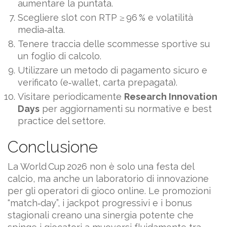
aumentare la puntata.
Scegliere slot con RTP ≥ 96 % e volatilità
media‑alta.
Tenere traccia delle scommesse sportive su
un foglio di calcolo.
Utilizzare un metodo di pagamento sicuro e
verificato (e‑wallet, carta prepagata).
Visitare periodicamente
Research Innovation
Days
per aggiornamenti su normative e best
practice del settore.
Conclusione
La World Cup 2026 non è solo una festa del
calcio, ma anche un laboratorio di innovazione
per gli operatori di gioco online. Le promozioni
“match‑day”, i jackpot progressivi e i bonus
stagionali creano una sinergia potente che