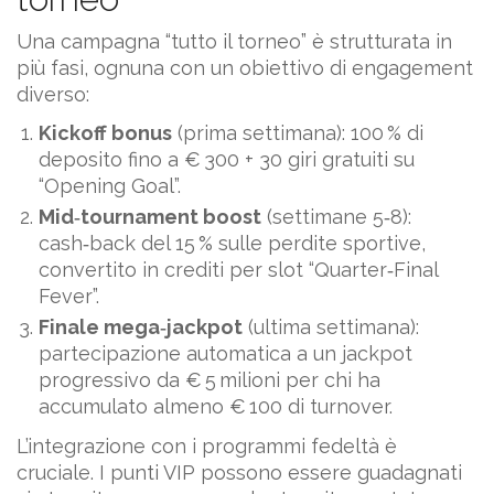
Una campagna “tutto il torneo” è strutturata in
più fasi, ognuna con un obiettivo di engagement
diverso:
Kickoff bonus
(prima settimana): 100 % di
deposito fino a € 300 + 30 giri gratuiti su
“Opening Goal”.
Mid‑tournament boost
(settimane 5‑8):
cash‑back del 15 % sulle perdite sportive,
convertito in crediti per slot “Quarter‑Final
Fever”.
Finale mega‑jackpot
(ultima settimana):
partecipazione automatica a un jackpot
progressivo da € 5 milioni per chi ha
accumulato almeno € 100 di turnover.
L’integrazione con i programmi fedeltà è
cruciale. I punti VIP possono essere guadagnati