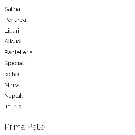
Salina
Panarea
Lipari
Alicudi
Pantelleria
Speciali
Ischia
Mirror
Naplak
Taurus
Prima Pelle