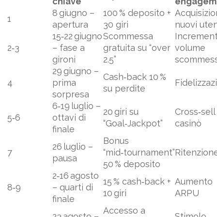
chiave
engagem
8 giugno –
100 % deposito +
Acquisizi
1
apertura
30 giri
nuovi uten
15‑22 giugno
Scommessa
Incremen
2‑3
– fase a
gratuita su “over
volume
gironi
2.5”
scommes
29 giugno –
Cash‑back 10 %
4
prima
Fidelizzaz
su perdite
sorpresa
6‑19 luglio –
20 giri su
Cross‑sell
5‑6
ottavi di
“Goal‑Jackpot”
casinò
finale
Bonus
26 luglio –
7
“mid‑tournament”
Ritenzion
pausa
50 % deposito
2‑16 agosto
15 % cash‑back +
Aumento
8‑9
– quarti di
10 giri
ARPU
finale
Accesso a
23 agosto –
Stimolo