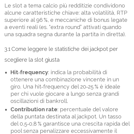
Le slot a tema calcio più redditizie condividono
alcune caratteristiche chiave: alta volatilità, RTP
superiore al 96 %, e meccaniche di bonus legate
a eventi reali (es. “extra round” attivati quando
una squadra segna durante la partita in diretta).
3.1 Come leggere le statistiche dei jackpot per
scegliere la slot giusta
Hit‑frequency
: indica la probabilità di
ottenere una combinazione vincente in un
giro. Una hit‑frequency del 20‑25 % è ideale
per chi vuole giocare a lungo senza grandi
oscillazioni di bankroll.
Contribution rate
: percentuale del valore
della puntata destinata al jackpot. Un tasso
del 0,5‑0,8 % garantisce una crescita rapida del
pool senza penalizzare eccessivamente il