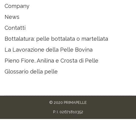
Company
News
Contatti
Bottalatura: pelle bottalata o martellata
La Lavorazione della Pelle Bovina
Pieno Fiore, Anilina e Crosta di Pelle
Glossario della pelle
© 2020 PRIMAPELLE
P. I. 02671810352