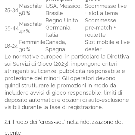
Maschile
USA, Messico,
Scommesse live
25‑34
58 %
Brasile
+ slot a tema
Regno Unito,
Scommesse
Maschile
35‑44
Germania,
pre‑match +
42 %
Italia
roulette
Femminile
Canada,
Slot mobile e live
18‑24
30 %
Spagna
dealer
Le normative europee, in particolare la Direttiva
sui Servizi di Gioco (2023), impongono criteri
stringenti su licenze, pubblicità responsabile e
protezione dei minori. Gli operatori devono
quindi strutturare le promozioni in modo da
includere avvisi di gioco responsabile, limiti di
deposito automatici e opzioni di auto‑esclusione
visibili durante la fase di registrazione.
2.1 Il ruolo dei “cross‑sell” nella fidelizzazione del
cliente