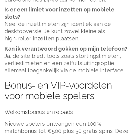
Is er een limiet voor inzetten op mobiele
slots?
Nee, de inzetlimieten zijn identiek aan de
desktopversie. Je kunt zowel kleine als
high‑roller inzetten plaatsen.
Kan ik verantwoord gokken op mijn telefoon?
Ja, de site biedt tools zoals stortingslimieten,
verlieslimieten en een zelfuitsluitingsoptie,
allemaal toegankelijk via de mobiele interface.
Bonus‑ en VIP‑voordelen
voor mobiele spelers
Welkomstbonus en reloads
Nieuwe spelers ontvangen een 100 %
matchbonus tot €500 plus 50 gratis spins. Deze