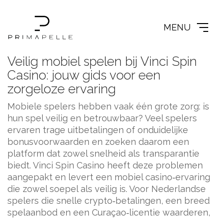
MENU
Veilig mobiel spelen bij Vinci Spin
Casino: jouw gids voor een
zorgeloze ervaring
Mobiele spelers hebben vaak één grote zorg: is
hun spel veilig en betrouwbaar? Veel spelers
ervaren trage uitbetalingen of onduidelijke
bonusvoorwaarden en zoeken daarom een
platform dat zowel snelheid als transparantie
biedt. Vinci Spin Casino heeft deze problemen
aangepakt en levert een mobiel casino‑ervaring
die zowel soepel als veilig is. Voor Nederlandse
spelers die snelle crypto‑betalingen, een breed
spelaanbod en een Curaçao‑licentie waarderen,