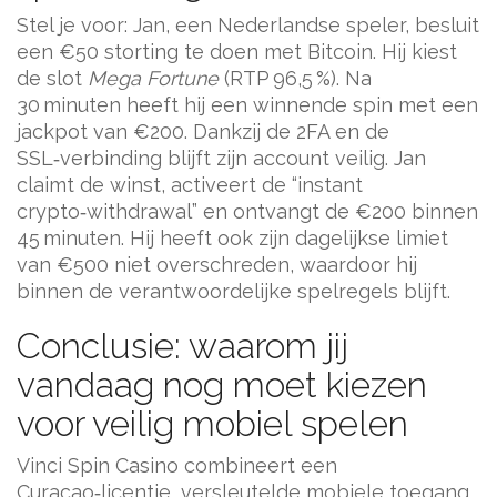
Stel je voor: Jan, een Nederlandse speler, besluit
een €50 storting te doen met Bitcoin. Hij kiest
de slot
Mega Fortune
(RTP 96,5 %). Na
30 minuten heeft hij een winnende spin met een
jackpot van €200. Dankzij de 2FA en de
SSL‑verbinding blijft zijn account veilig. Jan
claimt de winst, activeert de “instant
crypto‑withdrawal” en ontvangt de €200 binnen
45 minuten. Hij heeft ook zijn dagelijkse limiet
van €500 niet overschreden, waardoor hij
binnen de verantwoordelijke spelregels blijft.
Conclusie: waarom jij
vandaag nog moet kiezen
voor veilig mobiel spelen
Vinci Spin Casino combineert een
Curaçao‑licentie, versleutelde mobiele toegang,