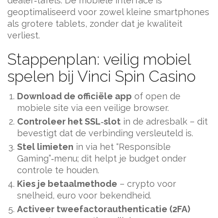
dealer‑tafels. De mobiele interface is
geoptimaliseerd voor zowel kleine smartphones
als grotere tablets, zonder dat je kwaliteit
verliest.
Stappenplan: veilig mobiel
spelen bij Vinci Spin Casino
Download de officiële app
of open de
mobiele site via een veilige browser.
Controleer het SSL‑slot
in de adresbalk – dit
bevestigt dat de verbinding versleuteld is.
Stel limieten
in via het “Responsible
Gaming”‑menu; dit helpt je budget onder
controle te houden.
Kies je betaalmethode
– crypto voor
snelheid, euro voor bekendheid.
Activeer tweefactorauthenticatie (2FA)