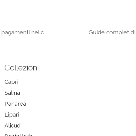
Verifica immediata e sicurezza dei pagamenti nei casinò live‑dealer: un’analisi scientifica natalizia
Collezioni
Capri
Salina
Panarea
Lipari
Alicudi