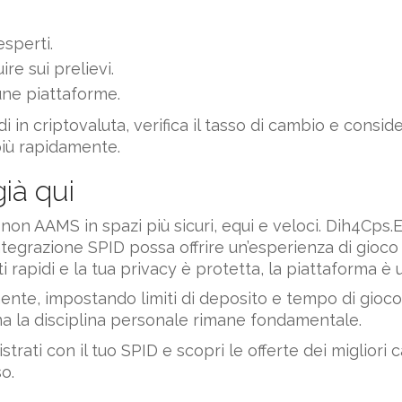
sperti.
ire sui prelievi.
une piattaforme.
di in criptovaluta, verifica il tasso di cambio e consi
più rapidamente.
già qui
 non AAMS in spazi più sicuri, equi e veloci. Dih4Cp
tegrazione SPID possa offrire un’esperienza di gioc
 rapidi e la tua privacy è protetta, la piattaforma è u
te, impostando limiti di deposito e tempo di gioco. 
 ma la disciplina personale rimane fondamentale.
istrati con il tuo SPID e scopri le offerte dei migliori
o.