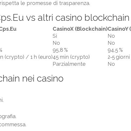
 rispetta le promesse di trasparenza.
ps.Eu vs altri casino blockchain
Cps.Eu
CasinoX (Blockchain)
CasinoY 
Sì
No
No
No
%
95,8 %
94,5 %
n (crypto) / 1 h (euro)
45 min (crypto)
2‑5 giorni
Parzialmente
No
chain nei casino
i.
ografia.
 scommessa.