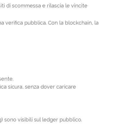
ti di scommessa e rilascia le vincite
a verifica pubblica. Con la blockchain, la
sente.
fica sicura, senza dover caricare
) sono visibili sul ledger pubblico.