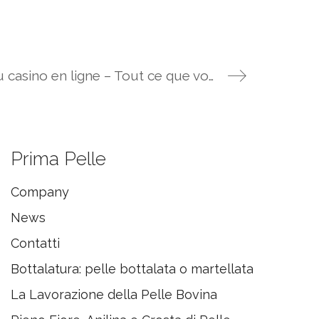
Guide complet du casino en ligne – Tout ce que vous devez savoir
Prima Pelle
Company
News
Contatti
Bottalatura: pelle bottalata o martellata
La Lavorazione della Pelle Bovina