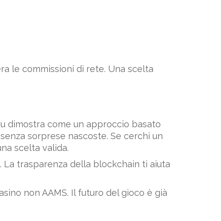
dera le commissioni di rete. Una scelta
s.Eu dimostra come un approccio basato
o senza sorprese nascoste. Se cerchi un
na scelta valida.
La trasparenza della blockchain ti aiuta
 casino non AAMS. Il futuro del gioco è già