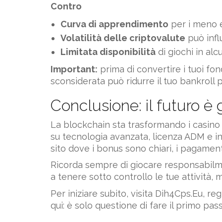
Contro
Curva di apprendimento
per i meno e
Volatilità delle criptovalute
può influ
Limitata disponibilità
di giochi in alc
Important:
prima di convertire i tuoi fon
sconsiderata può ridurre il tuo bankroll 
Conclusione: il futuro è 
La blockchain sta trasformando i casino
su tecnologia avanzata, licenza ADM e in
sito dove i bonus sono chiari, i pagamenti
Ricorda sempre di giocare responsabilmen
a tenere sotto controllo le tue attività,
Per iniziare subito, visita Dih4Cps.Eu, reg
qui: è solo questione di fare il primo pass