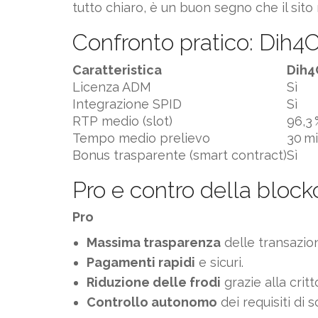
tutto chiaro, è un buon segno che il sito
Confronto pratico: Dih4C
Caratteristica
Dih4
Licenza ADM
Sì
Integrazione SPID
Sì
RTP medio (slot)
96,3 
Tempo medio prelievo
30 mi
Bonus trasparente (smart contract)
Sì
Pro e contro della block
Pro
Massima trasparenza
delle transazion
Pagamenti rapidi
e sicuri.
Riduzione delle frodi
grazie alla critt
Controllo autonomo
dei requisiti di