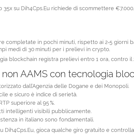
 35x su Dih4Cps.Eu richiede di scommettere €7.000. Il
completate in pochi minuti, rispetto ai 2‑5 giorni ba
pi medi di 30 minuti per i prelievi in crypto.
ia blockchain registra prelievi entro 1 ora, contro il 2
o non AAMS con tecnologia blo
 autorizzato dall’Agenzia delle Dogane e dei Monopoli.
le e sicuro è indice di serietà.
 RTP superiore al 95 %.
ti intelligenti visibili pubblicamente.
sistenza in italiano sono fondamentali.
Dih4Cps.Eu, gioca qualche giro gratuito e controlla il