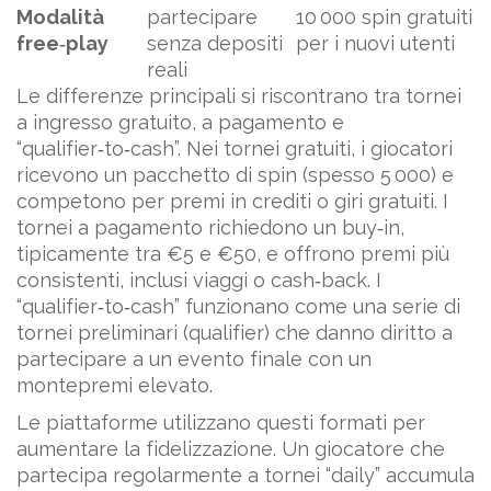
Modalità
partecipare
10 000 spin gratuiti
free‑play
senza depositi
per i nuovi utenti
reali
Le differenze principali si riscontrano tra tornei
a ingresso gratuito, a pagamento e
“qualifier‑to‑cash”. Nei tornei gratuiti, i giocatori
ricevono un pacchetto di spin (spesso 5 000) e
competono per premi in crediti o giri gratuiti. I
tornei a pagamento richiedono un buy‑in,
tipicamente tra €5 e €50, e offrono premi più
consistenti, inclusi viaggi o cash‑back. I
“qualifier‑to‑cash” funzionano come una serie di
tornei preliminari (qualifier) che danno diritto a
partecipare a un evento finale con un
montepremi elevato.
Le piattaforme utilizzano questi formati per
aumentare la fidelizzazione. Un giocatore che
partecipa regolarmente a tornei “daily” accumula