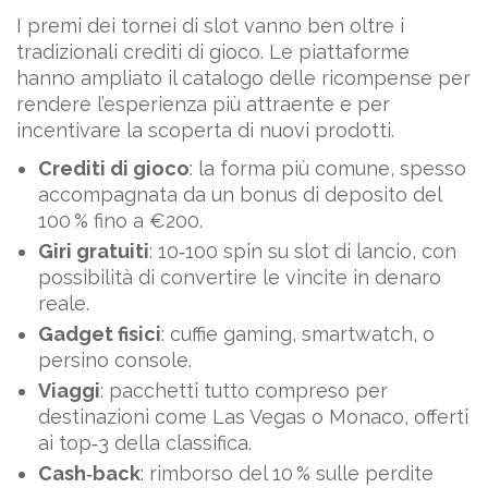
I premi dei tornei di slot vanno ben oltre i
tradizionali crediti di gioco. Le piattaforme
hanno ampliato il catalogo delle ricompense per
rendere l’esperienza più attraente e per
incentivare la scoperta di nuovi prodotti.
Crediti di gioco
: la forma più comune, spesso
accompagnata da un bonus di deposito del
100 % fino a €200.
Giri gratuiti
: 10‑100 spin su slot di lancio, con
possibilità di convertire le vincite in denaro
reale.
Gadget fisici
: cuffie gaming, smartwatch, o
persino console.
Viaggi
: pacchetti tutto compreso per
destinazioni come Las Vegas o Monaco, offerti
ai top‑3 della classifica.
Cash‑back
: rimborso del 10 % sulle perdite