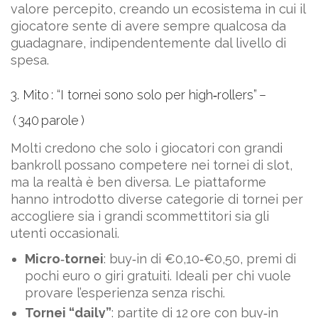
valore percepito, creando un ecosistema in cui il
giocatore sente di avere sempre qualcosa da
guadagnare, indipendentemente dal livello di
spesa.
3. Mito : “I tornei sono solo per high‑rollers” –
( 340 parole )
Molti credono che solo i giocatori con grandi
bankroll possano competere nei tornei di slot,
ma la realtà è ben diversa. Le piattaforme
hanno introdotto diverse categorie di tornei per
accogliere sia i grandi scommettitori sia gli
utenti occasionali.
Micro‑tornei
: buy‑in di €0,10‑€0,50, premi di
pochi euro o giri gratuiti. Ideali per chi vuole
provare l’esperienza senza rischi.
Tornei “daily”
: partite di 12 ore con buy‑in