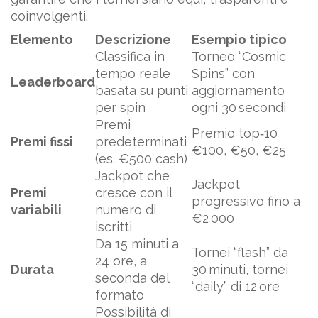
coinvolgenti.
Elemento
Descrizione
Esempio tipico
Classifica in
Torneo “Cosmic
tempo reale
Spins” con
Leaderboard
basata su punti
aggiornamento
per spin
ogni 30 secondi
Premi
Premio top‑10
Premi fissi
predeterminati
€100, €50, €25
(es. €500 cash)
Jackpot che
Jackpot
Premi
cresce con il
progressivo fino a
variabili
numero di
€2 000
iscritti
Da 15 minuti a
Tornei “flash” da
24 ore, a
Durata
30 minuti, tornei
seconda del
“daily” di 12 ore
formato
Possibilità di