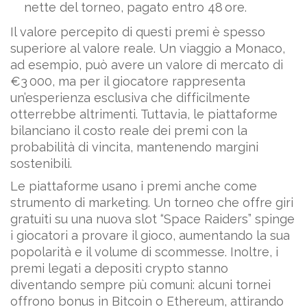
nette del torneo, pagato entro 48 ore.
Il valore percepito di questi premi è spesso
superiore al valore reale. Un viaggio a Monaco,
ad esempio, può avere un valore di mercato di
€3 000, ma per il giocatore rappresenta
un’esperienza esclusiva che difficilmente
otterrebbe altrimenti. Tuttavia, le piattaforme
bilanciano il costo reale dei premi con la
probabilità di vincita, mantenendo margini
sostenibili.
Le piattaforme usano i premi anche come
strumento di marketing. Un torneo che offre giri
gratuiti su una nuova slot “Space Raiders” spinge
i giocatori a provare il gioco, aumentando la sua
popolarità e il volume di scommesse. Inoltre, i
premi legati a depositi crypto stanno
diventando sempre più comuni: alcuni tornei
offrono bonus in Bitcoin o Ethereum, attirando