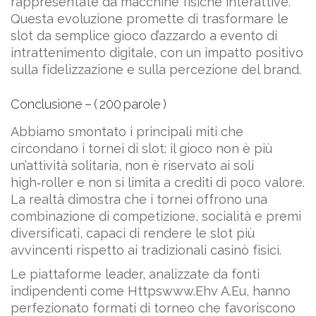
rappresentate da macchine fisiche interattive.
Questa evoluzione promette di trasformare le
slot da semplice gioco d’azzardo a evento di
intrattenimento digitale, con un impatto positivo
sulla fidelizzazione e sulla percezione del brand.
Conclusione – ( 200 parole )
Abbiamo smontato i principali miti che
circondano i tornei di slot: il gioco non è più
un’attività solitaria, non è riservato ai soli
high‑roller e non si limita a crediti di poco valore.
La realtà dimostra che i tornei offrono una
combinazione di competizione, socialità e premi
diversificati, capaci di rendere le slot più
avvincenti rispetto ai tradizionali casinò fisici.
Le piattaforme leader, analizzate da fonti
indipendenti come Httpswww.Ehv A.Eu, hanno
perfezionato formati di torneo che favoriscono