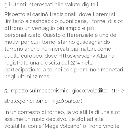
gli utenti interessati alle valute digitali.
Rispetto ai casinò tradizionali, dove i premi si
limitano a cashback o buoni cena, i tornei di slot
offrono un ventaglio più ampio e più
personalizzato. Questo differenziale è uno dei
motivi per cui i tornei stanno guadagnando
terreno anche nei mercati più maturi, come
quello europeo, dove Httpswww.Ehv A.Eu ha
registrato una crescita del 22 % nella
partecipazione a tornei con premi non monetari
negli ultimi 12 mesi.
5. Impatto sui meccanismi di gioco: volatilità, RTP e
strategie nei tornei – ( 340 parole )
In un contesto di torneo, la volatilità di una slot
assume un ruolo decisivo. Le slot ad alta
volatilità, come “Mega Volcano”, offrono vincite