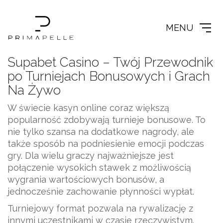
MENU
Supabet Casino – Twój Przewodnik
po Turniejach Bonusowych i Grach
Na Żywo
W świecie kasyn online coraz większą
popularność zdobywają turnieje bonusowe. To
nie tylko szansa na dodatkowe nagrody, ale
także sposób na podniesienie emocji podczas
gry. Dla wielu graczy najważniejsze jest
połączenie wysokich stawek z możliwością
wygrania wartościowych bonusów, a
jednocześnie zachowanie płynności wypłat.
Turniejowy format pozwala na rywalizację z
innymi uczestnikami w czasie rzeczywistym.