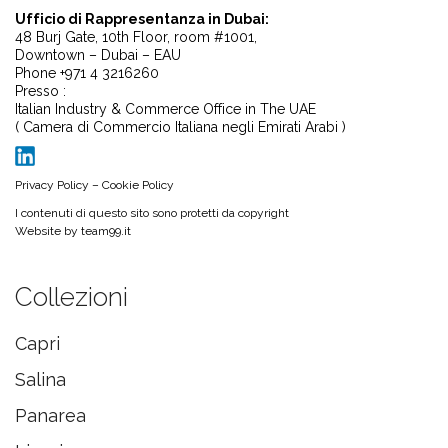
Ufficio di Rappresentanza in Dubai:
48 Burj Gate, 10th Floor, room #1001,
Downtown – Dubai – EAU
Phone +971 4 3216260
Presso :
Italian Industry & Commerce Office in The UAE
( Camera di Commercio Italiana negli Emirati Arabi )
Privacy Policy
–
Cookie Policy
I contenuti di questo sito sono protetti da copyright
Website by
team99.it
Collezioni
Capri
Salina
Panarea