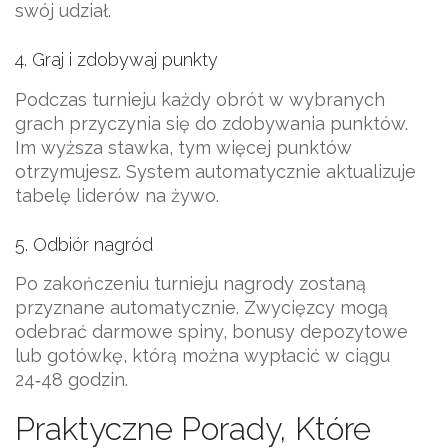
swój udział.
4. Graj i zdobywaj punkty
Podczas turnieju każdy obrót w wybranych
grach przyczynia się do zdobywania punktów.
Im wyższa stawka, tym więcej punktów
otrzymujesz. System automatycznie aktualizuje
tabelę liderów na żywo.
5. Odbiór nagród
Po zakończeniu turnieju nagrody zostaną
przyznane automatycznie. Zwycięzcy mogą
odebrać darmowe spiny, bonusy depozytowe
lub gotówkę, którą można wypłacić w ciągu
24‑48 godzin.
Praktyczne Porady, Które