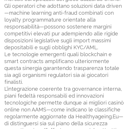
Gli operatori che adottano soluzioni data driven
—machine learning anti-fraud combinati con
loyalty programmature orientate alla
responsabilità—possono sostenere margini
competitivi elevati pur adempiendo alle rigide
disposizioni legislative sugli import massimi
depositabili e sugli obblighi KYC/AML.
Le tecnologie emergenti quali blockchain e
smart contracts amplificano ulteriormente
questa sinergia garantendo trasparenza totale
sia agli organismi regulatori sia ai giocatori
finalisti.
L’integrazione coerente tra governance interna,
piani fedeltà responsabili ed innovazioni
tecnologiche permette dunque ai migliori casinò
online non AAMS—come indicano le classifiche
regolarmente aggiornate da Healthyageing.Eu—
di distinguersi sia sul piano della sicurezza