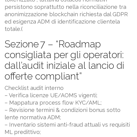
persistono soprattutto nella riconciliazione tra
anonimizzazione blockchain richiesta dal GDPR
ed esigenza ADM di identificazione clientela
totale.(
Sezione 7 – “Roadmap
consigliata per gli operatori:
dall’audit iniziale al lancio di
offerte compliant”
Checklist audit interno
– Verifica licenze UE/AOMS vigenti;
– Mappatura process flow KYC/AML;
– Revisione termini & condizioni bonus sotto
lente normativa ADM;
– Inventario sistemi anti-fraud attuali vs requisiti
ML predittivo;