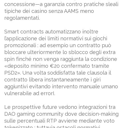
concessione—a garanzia contro pratiche sleali
tipiche dei casino senza AAMS meno
regolamentati.
Smart contracts automatizzano inoltre
l’applicazione dei limiti normativi sui giochi
promozionali : ad esempio un contratto può
bloccare ulteriormente lo sblocco de​gli extra
spin finché non venga raggiunta la condizione
«deposito minimo €20 confermato tramite
PSD2». Una volta soddisfatta tale clausola il
contratto libera instantaneamente i giri
aggiuntivi evitando intervento manuale umano
vulnerabile ad errorI.
Le prospettive future vedono integrazioni tra
DAO gaming community dove decision-making
sulle percentuali RTP avviene mediante voto
tokenizzato ; tuttavia ostacoli normativi