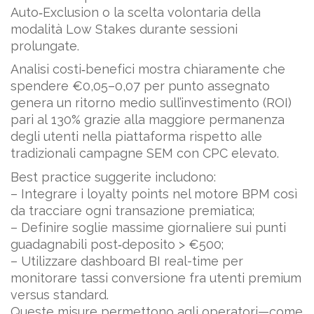
Auto‑Exclusion o la scelta volontaria della
modalità Low Stakes durante sessioni
prolungate.
Analisi costi‑benefici mostra chiaramente che
spendere €0,05–0,07 per punto assegnato
genera un ritorno medio sull’investimento (ROI)
pari al 130% grazie alla maggiore permanenza
degli utenti nella piattaforma rispetto alle
tradizionali campagne SEM con CPC elevato.
Best practice suggerite includono:
– Integrare i loyalty points nel motore BPM così
da tracciare ogni transazione premiatica;
– Definire soglie massime giornaliere sui punti
guadagnabili post‑deposito > €500;
– Utilizzare dashboard BI real-time per
monitorare tassi conversione fra utenti premium
versus standard.
Queste misure permettono agli operatori—come