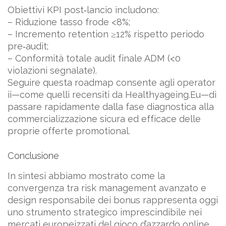
Obiettivi KPI post‐lancio includono:
– Riduzione tasso frode <8%;
– Incremento retention ≥12% rispetto periodo
pre‑audit;
– Conformità totale audit finale ADM (<0
violazioni segnalate).
Seguire questa roadmap consente agli operator​​​
ii—come quelli recensiti da Healthyageing.Eu—di
passare rapidamente dalla fase diagnostica alla
commercializzazione sicura ed efficace delle
proprie offerte promotional.
Conclusione
In sintesi abbiamo mostrato come la
convergenza tra risk management avanzato e
design responsabile dei bonus rappresenta oggi
uno strumento strategico imprescindibile nei
mercati europeizzati del gioco d’azzardo online.