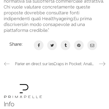
normativa sia sull’offerta commerciale attrattiva.
Chi vuole valutare concretamente queste
proposte dovrebbe consultare fonti
indipendenti quali Healthyageing.Eu prima
d’iscriversiin modo consapevole ad una
piattaforma credibile.”
Share:
Parier en direct sur les grands matchs : guide complet pour profiter des bonus et des promotions
Craps in Pocket: Analisi dei Migliori Siti con Dealer Live per Giocare da Mobile
Info