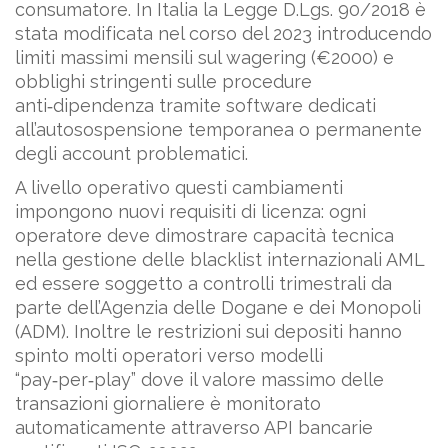
consumatore. In Italia la Legge D.Lgs. 90/2018 è
stata modificata nel corso del 2023 introducendo
limiti massimi mensili sul wagering (€2000) e
obblighi stringenti sulle procedure
anti‑dipendenza tramite software dedicati
all’autosospensione temporanea o permanente
degli account problematici.
A livello operativo questi cambiamenti
impongono nuovi requisiti di licenza: ogni
operatore deve dimostrare capacità tecnica
nella gestione delle blacklist internazionali AML
ed essere soggetto a controlli trimestrali da
parte dell’Agenzia delle Dogane e dei Monopoli
(ADM). Inoltre le restrizioni sui depositi hanno
spinto molti operatori verso modelli
“pay‑per‑play” dove il valore massimo delle
transazioni giornaliere è monitorato
automaticamente attraverso API bancarie