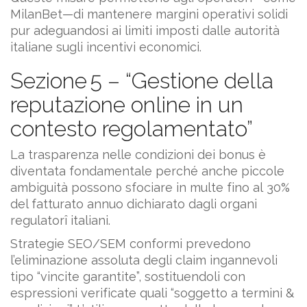
MilanBet—di mantenere margini operativi solidi
pur adeguandosi ai limiti imposti dalle autorità
italiane sugli incentivi economici.
Sezione 5 – “Gestione della
reputazione online in un
contesto regolamentato”
La trasparenza nelle condizioni dei bonus è
diventata fondamentale perché anche piccole
ambiguità possono sfociare in multe fino al 30%
del fatturato annuo dichiarato dagli organi
regulatorî italiani.
Strategie SEO/SEM conformi prevedono
l’eliminazione assoluta degli claim ingannevoli
tipo “vincite garantite”, sostituendoli con
espressioni verificate quali “soggetto a termini &