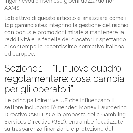
ingannevoli o rischiose giochi d’azzardo non
AAMS.
L’obiettivo di questo articolo è analizzare come i
top gaming sites integrino la gestione del rischio
con bonus e promozioni mirate a mantenere la
redditività e la fedeltà dei giocatori, rispettando
al contempo le recentissime normative italiane
ed europee.
Sezione 1 – “Il nuovo quadro
regolamentare: cosa cambia
per gli operatori”
Le principali direttive UE che influenzano il
settore includono l’Amended Money Laundering
Directive (AMLD5) e la proposta della Gambling
Services Directive (GSD), entrambe focalizzate
su trasparenza finanziaria e protezione del