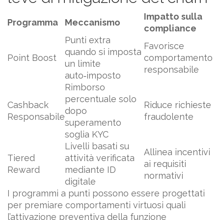
Impatto sulla
Programma
Meccanismo
compliance
Punti extra
Favorisce
quando si imposta
Point Boost
comportamento
un limite
responsabile
auto‑imposto
Rimborso
percentuale solo
Cashback
Riduce richieste
dopo
Responsabile
fraudolente
superamento
soglia KYC
Livelli basati su
Allinea incentivi
Tiered
attività verificata
ai requisiti
Reward
mediante ID
normativi
digitale
I programmi a punti possono essere progettati
per premiare comportamenti virtuosi quali
l’attivazione preventiva della funzione