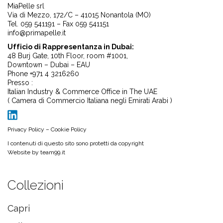
MiaPelle srl
Via di Mezzo, 172/C – 41015 Nonantola (MO)
Tel. 059 541191 – Fax 059 541151
info@primapelle.it
Ufficio di Rappresentanza in Dubai:
48 Burj Gate, 10th Floor, room #1001,
Downtown – Dubai – EAU
Phone +971 4 3216260
Presso :
Italian Industry & Commerce Office in The UAE
( Camera di Commercio Italiana negli Emirati Arabi )
Privacy Policy
–
Cookie Policy
I contenuti di questo sito sono protetti da copyright
Website by
team99.it
Collezioni
Capri