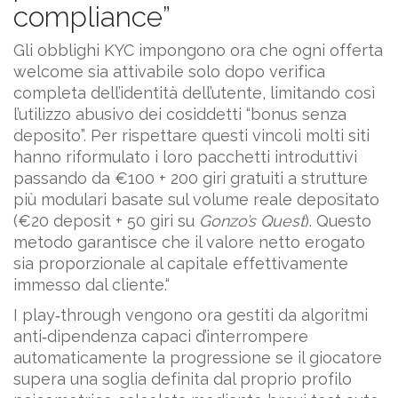
compliance”
Gli obblighi KYC impongono ora che ogni offerta
welcome sia attivabile solo dopo verifica
completa dell’identità dell’utente, limitando così
l’utilizzo abusivo dei cosiddetti “bonus senza
deposito”. Per rispettare questi vincoli molti siti
hanno riformulato i loro pacchetti introduttivi
passando da €100 + 200 giri gratuiti a strutture
più modulari basate sul volume reale depositato
(€20 deposit + 50 giri su
Gonzo’s Quest
). Questo
metodo garantisce che il valore netto erogato
sia proporzionale al capitale effettivamente
immesso dal cliente.“
I play‑through vengono ora gestiti da algoritmi
anti‑dipendenza capaci d’interrompere
automaticamente la progressione se il giocatore
supera una soglia definita dal proprio profilo