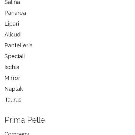
Salina
Panarea
Lipari
Alicudi
Pantelleria
Speciali
Ischia
Mirror
Naplak
Taurus
Prima Pelle
Company