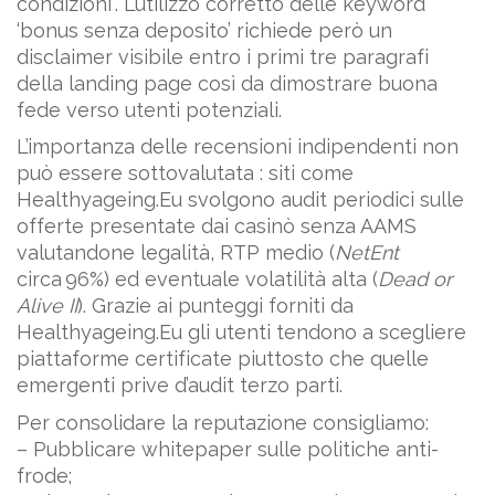
condizioni”. L’utilizzo corretto delle keyword
‘bonus senza deposito’ richiede però un
disclaimer visibile entro i primi tre paragrafi
della landing page così da dimostrare buona
fede verso utenti potenziali.
L’importanza delle recensioni indipendenti non
può essere sottovalutata : siti come
Healthyageing.Eu svolgono audit periodici sulle
offerte presentate dai casinò senza AAMS
valutandone legalità, RTP medio (
NetEnt
circa 96%) ed eventuale volatilità alta (
Dead or
Alive II
). Grazie ai punteggi forniti da
Healthyageing.Eu gli utenti tendono a scegliere
piattaforme certificate piuttosto che quelle
emergenti prive d’audit terzo parti.
Per consolidare la reputazione consigliamo:
– Pubblicare whitepaper sulle politiche anti-
frode;