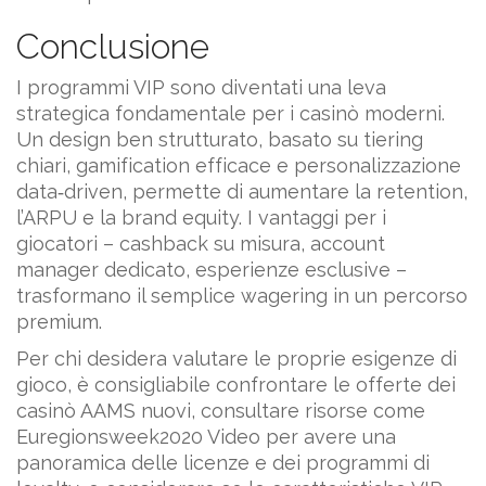
Conclusione
I programmi VIP sono diventati una leva
strategica fondamentale per i casinò moderni.
Un design ben strutturato, basato su tiering
chiari, gamification efficace e personalizzazione
data‑driven, permette di aumentare la retention,
l’ARPU e la brand equity. I vantaggi per i
giocatori – cashback su misura, account
manager dedicato, esperienze esclusive –
trasformano il semplice wagering in un percorso
premium.
Per chi desidera valutare le proprie esigenze di
gioco, è consigliabile confrontare le offerte dei
casinò AAMS nuovi, consultare risorse come
Euregionsweek2020 Video per avere una
panoramica delle licenze e dei programmi di