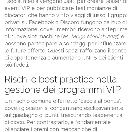
I social media vengono usati per creare teaser di
eventi VIP e per pubblicare testimonianze di
giocatori che hanno vinto viaggi di lusso. I gruppi
privati su Facebook o Discord fungono da hub di
informazione, dove i membri ricevono anteprime
di nuove slot machine (es.
Mega Moolah 2025
) e
possono partecipare a sondaggi per influenzare
le future offerte. Questi spazi rafforzano il senso
di appartenenza e aumentano il NPS dei clienti
più fedeli.
Rischi e best practice nella
gestione dei programmi VIP
Un rischio comune è l’effetto “caccia al bonus”,
dove i giocatori si concentrano esclusivamente
sul guadagno di punti, trascurando l’esperienza
di gioco. Per contrastarlo, è fondamentale
bilanciare i premi con meccaniche di