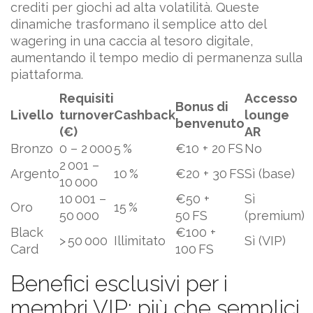
crediti per giochi ad alta volatilità. Queste
dinamiche trasformano il semplice atto del
wagering in una caccia al tesoro digitale,
aumentando il tempo medio di permanenza sulla
piattaforma.
Requisiti
Accesso
Bonus di
Livello
turnover
Cashback
lounge
benvenuto
(€)
AR
Bronzo
0 – 2 000
5 %
€10 + 20 FS
No
2 001 –
Argento
10 %
€20 + 30 FS
Sì (base)
10 000
10 001 –
€50 +
Sì
Oro
15 %
50 000
50 FS
(premium)
Black
€100 +
> 50 000
Illimitato
Sì (VIP)
Card
100 FS
Benefici esclusivi per i
membri VIP: più che semplici