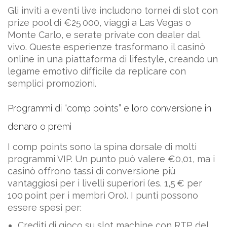
Gli inviti a eventi live includono tornei di slot con
prize pool di €25 000, viaggi a Las Vegas o
Monte Carlo, e serate private con dealer dal
vivo. Queste esperienze trasformano il casinò
online in una piattaforma di lifestyle, creando un
legame emotivo difficile da replicare con
semplici promozioni.
Programmi di “comp points” e loro conversione in
denaro o premi
I comp points sono la spina dorsale di molti
programmi VIP. Un punto può valere €0,01, ma i
casinò offrono tassi di conversione più
vantaggiosi per i livelli superiori (es. 1,5 € per
100 point per i membri Oro). I punti possono
essere spesi per:
Crediti di gioco su slot machine con RTP del