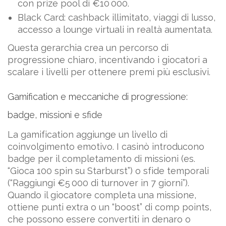
con prize pool di €10 000.
Black Card: cashback illimitato, viaggi di lusso,
accesso a lounge virtuali in realtà aumentata.
Questa gerarchia crea un percorso di
progressione chiaro, incentivando i giocatori a
scalare i livelli per ottenere premi più esclusivi.
Gamification e meccaniche di progressione:
badge, missioni e sfide
La gamification aggiunge un livello di
coinvolgimento emotivo. I casinò introducono
badge per il completamento di missioni (es.
“Gioca 100 spin su Starburst”) o sfide temporali
(“Raggiungi €5 000 di turnover in 7 giorni”).
Quando il giocatore completa una missione,
ottiene punti extra o un “boost” di comp points,
che possono essere convertiti in denaro o