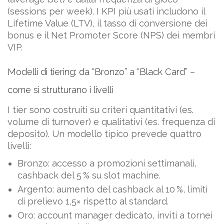
(sessions per week). I KPI più usati includono il
Lifetime Value (LTV), il tasso di conversione dei
bonus e il Net Promoter Score (NPS) dei membri
VIP.
Modelli di tiering: da “Bronzo” a “Black Card” –
come si strutturano i livelli
I tier sono costruiti su criteri quantitativi (es.
volume di turnover) e qualitativi (es. frequenza di
deposito). Un modello tipico prevede quattro
livelli:
Bronzo: accesso a promozioni settimanali,
cashback del 5 % su slot machine.
Argento: aumento del cashback al 10 %, limiti
di prelievo 1,5× rispetto al standard.
Oro: account manager dedicato, inviti a tornei