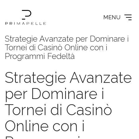
MENU
Strategie Avanzate per Dominare i
Tornei di Casinò Online con i
Programmi Fedeltà
Strategie Avanzate
per Dominare i
Tornei di Casinò
Online con i