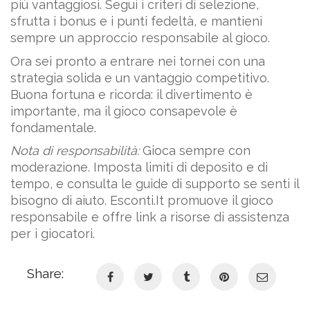
più vantaggiosi. Segui i criteri di selezione,
sfrutta i bonus e i punti fedeltà, e mantieni
sempre un approccio responsabile al gioco.
Ora sei pronto a entrare nei tornei con una
strategia solida e un vantaggio competitivo.
Buona fortuna e ricorda: il divertimento è
importante, ma il gioco consapevole è
fondamentale.
Nota di responsabilità:
Gioca sempre con
moderazione. Imposta limiti di deposito e di
tempo, e consulta le guide di supporto se senti il
bisogno di aiuto. Esconti.It promuove il gioco
responsabile e offre link a risorse di assistenza
per i giocatori.
Share: