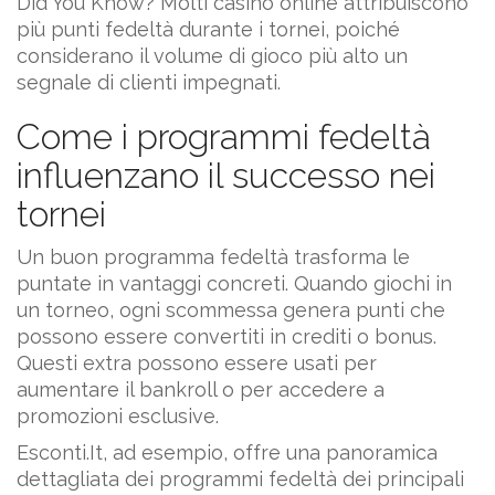
Did You Know? Molti casinò online attribuiscono
più punti fedeltà durante i tornei, poiché
considerano il volume di gioco più alto un
segnale di clienti impegnati.
Come i programmi fedeltà
influenzano il successo nei
tornei
Un buon programma fedeltà trasforma le
puntate in vantaggi concreti. Quando giochi in
un torneo, ogni scommessa genera punti che
possono essere convertiti in crediti o bonus.
Questi extra possono essere usati per
aumentare il bankroll o per accedere a
promozioni esclusive.
Esconti.It, ad esempio, offre una panoramica
dettagliata dei programmi fedeltà dei principali