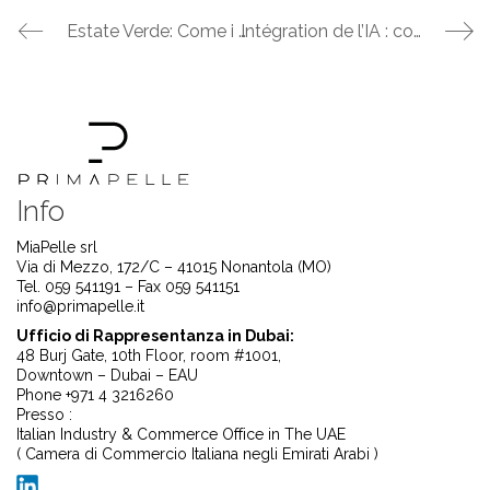
Estate Verde: Come i Casinò Online Trasformano le Free Spins in Un’Opportunità Sostenibile
Intégration de l’IA : comment les sites de jeux en ligne réinventent l’expérience joueur tout en renforçant la sécurité des paiements
Info
MiaPelle srl
Via di Mezzo, 172/C – 41015 Nonantola (MO)
Tel. 059 541191 – Fax 059 541151
info@primapelle.it
Ufficio di Rappresentanza in Dubai:
48 Burj Gate, 10th Floor, room #1001,
Downtown – Dubai – EAU
Phone +971 4 3216260
Presso :
Italian Industry & Commerce Office in The UAE
( Camera di Commercio Italiana negli Emirati Arabi )