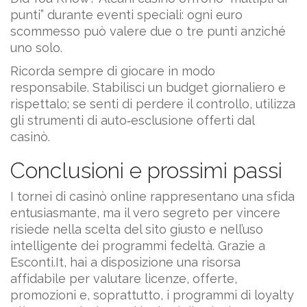
punti” durante eventi speciali: ogni euro
scommesso può valere due o tre punti anziché
uno solo.
Ricorda sempre di giocare in modo
responsabile. Stabilisci un budget giornaliero e
rispettalo; se senti di perdere il controllo, utilizza
gli strumenti di auto‑esclusione offerti dal
casinò.
Conclusioni e prossimi passi
I tornei di casinò online rappresentano una sfida
entusiasmante, ma il vero segreto per vincere
risiede nella scelta del sito giusto e nell’uso
intelligente dei programmi fedeltà. Grazie a
Esconti.It, hai a disposizione una risorsa
affidabile per valutare licenze, offerte,
promozioni e, soprattutto, i programmi di loyalty