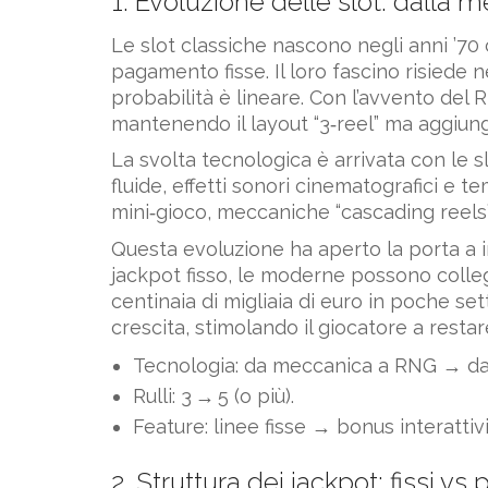
1. Evoluzione delle slot: dalla m
Le slot classiche nascono negli anni ’70 
pagamento fisse. Il loro fascino risiede 
probabilità è lineare. Con l’avvento del
mantenendo il layout “3‑reel” ma aggiung
La svolta tecnologica è arrivata con le sl
fluide, effetti sonori cinematografici e t
mini‑gioco, meccaniche “cascading reels”
Questa evoluzione ha aperto la porta a i
jackpot fisso, le moderne possono colle
centinaia di migliaia di euro in poche set
crescita, stimolando il giocatore a restar
Tecnologia: da meccanica a RNG → d
Rulli: 3 → 5 (o più).
Feature: linee fisse → bonus interattivi, 
2. Struttura dei jackpot: fissi vs 