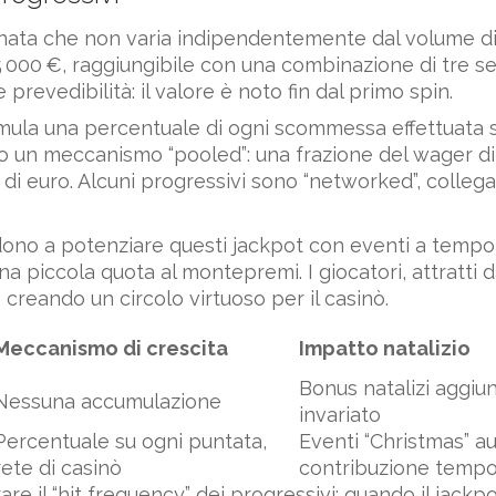
inata che non varia indipendentemente dal volume d
 5 000 €, raggiungibile con una combinazione di tre s
prevedibilità: il valore è noto fin dal primo spin.
umula una percentuale di ogni scommessa effettuata su
un meccanismo “pooled”: una frazione del wager di m
di euro. Alcuni progressivi sono “networked”, colleg
endono a potenziare questi jackpot con eventi a temp
na piccola quota al montepremi. I giocatori, attratti 
creando un circolo virtuoso per il casinò.
Meccanismo di crescita
Impatto natalizio
Bonus natalizi aggiung
Nessuna accumulazione
invariato
Percentuale su ogni puntata,
Eventi “Christmas” a
rete di casinò
contribuzione temp
re il “hit frequency” dei progressivi: quando il jackpo