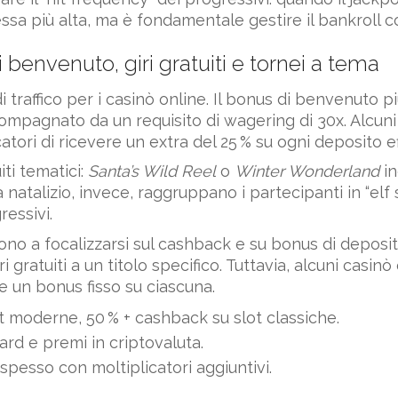
 più alta, ma è fondamentale gestire il bankroll co
 benvenuto, giri gratuiti e tornei a tema
 traffico per i casinò online. Il bonus di benvenuto p
accompagnato da un requisito di wagering di 30x. Alcu
atori di ricevere un extra del 25 % su ogni deposito eff
iti tematici:
Santa’s Wild Reel
o
Winter Wonderland
in
ema natalizio, invece, raggruppano i partecipanti in “el
ressivi.
dono a focalizzarsi sul cashback e su bonus di deposi
i gratuiti a un titolo specifico. Tuttavia, alcuni casinò
e un bonus fisso su ciascuna.
ot moderne, 50 % + cashback su slot classiche.
ard e premi in criptovaluta.
i, spesso con moltiplicatori aggiuntivi.