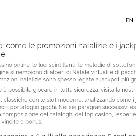
EN
: come le promozioni natalizie e i jack
ne
sinò online: le luci scintillanti, le melodie di sottof
e si riempiono di alberi di Natale virtuali e di pacchi r
mozioni natalizie sono spesso legate a jackpot più gr
è possibile giocare in tutta sicurezza, visita la nost
t classiche con le slot moderne, analizzando come i j
o il portafoglio giochi. Nei sei paragrafi successivi 
la composizione dei cataloghi dei top casino, l’esperie
 vincite e bonus.