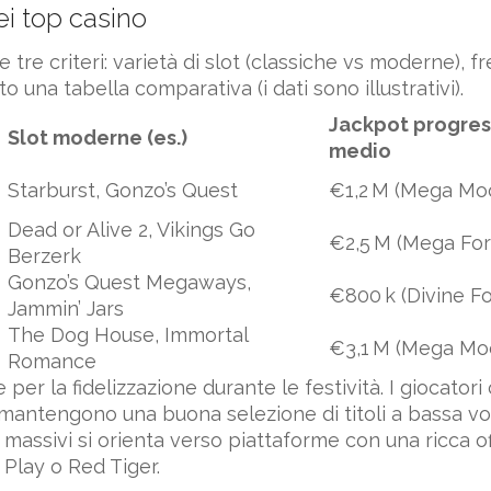
dei top casino
e tre criteri: varietà di slot (classiche vs moderne),
o una tabella comparativa (i dati sono illustrativi).
Jackpot progres
Slot moderne (es.)
medio
Starburst, Gonzo’s Quest
€1,2 M (Mega Mo
Dead or Alive 2, Vikings Go
€2,5 M (Mega For
Berzerk
Gonzo’s Quest Megaways,
€800 k (Divine F
Jammin’ Jars
The Dog House, Immortal
€3,1 M (Mega Mo
Romance
per la fidelizzazione durante le festività. I giocator
mantengono una buona selezione di titoli a bassa volat
 massivi si orienta verso piattaforme con una ricca o
Play o Red Tiger.