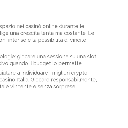
pazio nei casinò online durante le
dilige una crescita lenta ma costante. Le
 intense e la possibilità di vincite
ologie: giocare una sessione su una slot
sivo quando il budget lo permette.
iutare a individuare i migliori crypto
 casino Italia. Giocare responsabilmente,
Natale vincente e senza sorprese