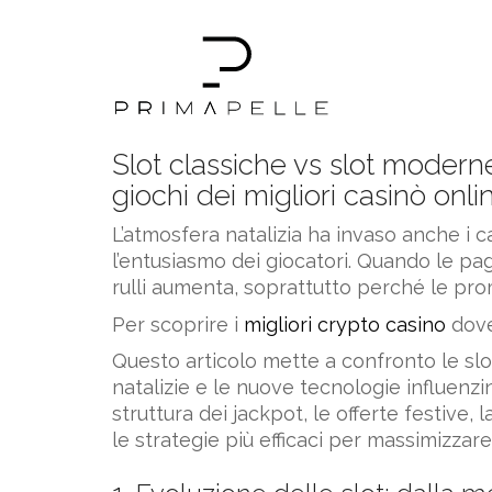
Slot classiche vs slot moderne
giochi dei migliori casinò onli
L’atmosfera natalizia ha invaso anche i ca
l’entusiasmo dei giocatori. Quando le pagin
rulli aumenta, soprattutto perché le pro
Per scoprire i
migliori crypto casino
dove 
Questo articolo mette a confronto le slo
natalizie e le nuove tecnologie influenzin
struttura dei jackpot, le offerte festive, 
le strategie più efficaci per massimizzare