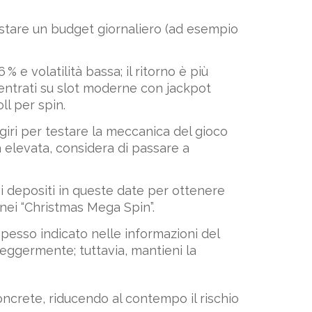
mpostare un budget giornaliero (ad esempio
% e volatilità bassa; il ritorno è più
ncentrati su slot moderne con jackpot
ll per spin.
ti giri per testare la meccanica del gioco
a elevata, considera di passare a
ca i depositi in queste date per ottenere
rnei “Christmas Mega Spin”.
(spesso indicato nelle informazioni del
leggermente; tuttavia, mantieni la
oncrete, riducendo al contempo il rischio