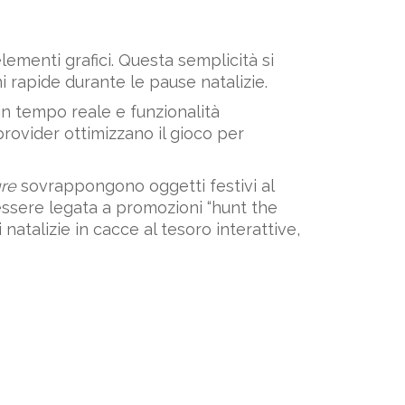
 elementi grafici. Questa semplicità si
i rapide durante le pause natalizie.
in tempo reale e funzionalità
provider ottimizzano il gioco per
re
sovrappongono oggetti festivi al
ssere legata a promozioni “hunt the
natalizie in cacce al tesoro interattive,