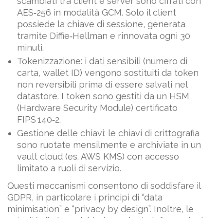
scambiati tra client e server sono cifrati con
AES‑256 in modalità GCM. Solo il client
possiede la chiave di sessione, generata
tramite Diffie‑Hellman e rinnovata ogni 30
minuti.
Tokenizzazione: i dati sensibili (numero di
carta, wallet ID) vengono sostituiti da token
non reversibili prima di essere salvati nel
datastore. I token sono gestiti da un HSM
(Hardware Security Module) certificato
FIPS 140‑2.
Gestione delle chiavi: le chiavi di crittografia
sono ruotate mensilmente e archiviate in un
vault cloud (es. AWS KMS) con accesso
limitato a ruoli di servizio.
Questi meccanismi consentono di soddisfare il
GDPR, in particolare i principi di “data
minimisation” e “privacy by design”. Inoltre, le