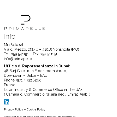
Info
MiaPelle srl
Via di Mezzo, 172/C – 41015 Nonantola (MO)
Tel. 059 541191 – Fax 059 541151
info@primapelle.it
Ufficio di Rappresentanza in Dubai:
48 Burj Gate, 10th Floor, room #1001,
Downtown – Dubai – EAU
Phone +971 4 3216260
Presso :
Italian Industry & Commerce Office in The UAE
( Camera di Commercio Italiana negli Emirati Arabi )
Privacy Policy
–
Cookie Policy
I contenuti di questo sito sono protetti da copyright