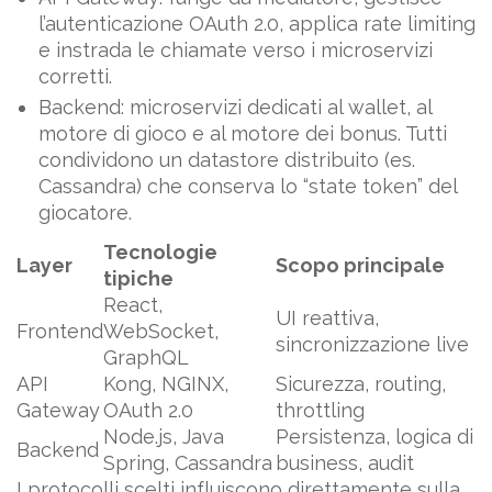
l’autenticazione OAuth 2.0, applica rate limiting
e instrada le chiamate verso i microservizi
corretti.
Backend: microservizi dedicati al wallet, al
motore di gioco e al motore dei bonus. Tutti
condividono un datastore distribuito (es.
Cassandra) che conserva lo “state token” del
giocatore.
Tecnologie
Layer
Scopo principale
tipiche
React,
UI reattiva,
Frontend
WebSocket,
sincronizzazione live
GraphQL
API
Kong, NGINX,
Sicurezza, routing,
Gateway
OAuth 2.0
throttling
Node.js, Java
Persistenza, logica di
Backend
Spring, Cassandra
business, audit
I protocolli scelti influiscono direttamente sulla