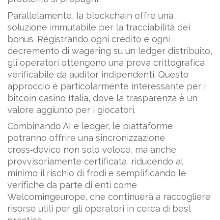
Parallelamente, la blockchain offre una
soluzione immutabile per la tracciabilità dei
bonus. Registrando ogni credito e ogni
decremento di wagering su un ledger distribuito,
gli operatori ottengono una prova crittografica
verificabile da auditor indipendenti. Questo
approccio è particolarmente interessante per i
bitcoin casino Italia, dove la trasparenza è un
valore aggiunto per i giocatori.
Combinando AI e ledger, le piattaforme
potranno offrire una sincronizzazione
cross‑device non solo veloce, ma anche
provvisoriamente certificata, riducendo al
minimo il rischio di frodi e semplificando le
verifiche da parte di enti come
Welcomingeurope, che continuerà a raccogliere
risorse utili per gli operatori in cerca di best