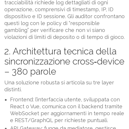
tracciabilità richiede log dettagliati di ogni
operazione, comprensivi di timestamp, IP, ID
dispositivo e ID sessione. Gli auditor confrontano
questi log con le policy di “responsible
gambling” per verificare che non vi siano
violazioni di limiti di deposito o di tempo di gioco.
2. Architettura tecnica della
sincronizzazione cross‑device
– 380 parole
Una soluzione robusta si articola su tre layer
distinti.
Frontend: l’interfaccia utente, sviluppata con
React o Vue, comunica con il backend tramite
WebSocket per aggiornamenti in tempo reale
e REST/GraphQL per richieste puntuali.
API Gateway: funge da mediatore, gestisce