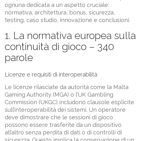
ognuna dedicata a un aspetto cruciale:
normativa, architettura, bonus, sicurezza,
testing, caso studio, innovazione e conclusioni.
1. La normativa europea sulla
continuità di gioco – 340
parole
Licenze e requisiti di interoperabilità
Le licenze rilasciate da autorità come la Malta
Gaming Authority (MGA) o l’UK Gambling
Commission (UKGC) includono clausole esplicite
sull’interoperabilità dei sistemi. Un operatore
deve dimostrare che le sessioni di gioco
possono essere trasferite da un dispositivo
all’altro senza perdita di dati o di controlli di
sicurezza. Questo implica la conservazione di un