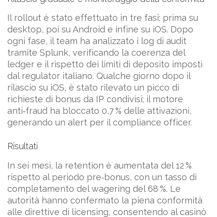
Il rollout è stato effettuato in tre fasi: prima su
desktop, poi su Android e infine su iOS. Dopo
ogni fase, il team ha analizzato i log di audit
tramite Splunk, verificando la coerenza del
ledger e il rispetto dei limiti di deposito imposti
dal regulator italiano. Qualche giorno dopo il
rilascio su iOS, è stato rilevato un picco di
richieste di bonus da IP condivisi; il motore
anti‑fraud ha bloccato 0,7 % delle attivazioni,
generando un alert per il compliance officer.
Risultati
In sei mesi, la retention è aumentata del 12 %
rispetto al periodo pre‑bonus, con un tasso di
completamento del wagering del 68 %. Le
autorità hanno confermato la piena conformità
alle direttive di licensing, consentendo al casinò