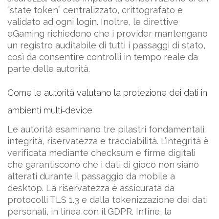
“state token” centralizzato, crittografato e
validato ad ogni login. Inoltre, le direttive
eGaming richiedono che i provider mantengano
un registro auditabile di tutti i passaggi di stato,
così da consentire controlli in tempo reale da
parte delle autorità.
Come le autorità valutano la protezione dei dati in
ambienti multi‑device
Le autorità esaminano tre pilastri fondamentali:
integrità, riservatezza e tracciabilità. L’integrità è
verificata mediante checksum e firme digitali
che garantiscono che i dati di gioco non siano
alterati durante il passaggio da mobile a
desktop. La riservatezza è assicurata da
protocolli TLS 1.3 e dalla tokenizzazione dei dati
personali, in linea con il GDPR. Infine, la