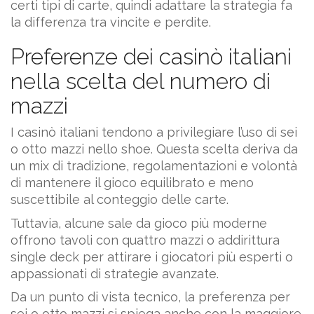
certi tipi di carte, quindi adattare la strategia fa
la differenza tra vincite e perdite.
Preferenze dei casinò italiani
nella scelta del numero di
mazzi
I casinò italiani tendono a privilegiare l’uso di sei
o otto mazzi nello shoe. Questa scelta deriva da
un mix di tradizione, regolamentazioni e volontà
di mantenere il gioco equilibrato e meno
suscettibile al conteggio delle carte.
Tuttavia, alcune sale da gioco più moderne
offrono tavoli con quattro mazzi o addirittura
single deck per attirare i giocatori più esperti o
appassionati di strategie avanzate.
Da un punto di vista tecnico, la preferenza per
sei o otto mazzi si spiega anche con la maggiore