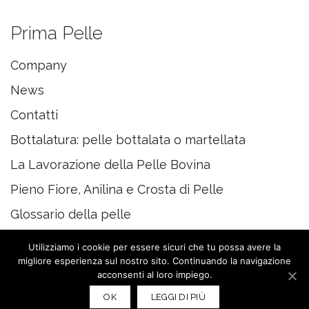
Prima Pelle
Company
News
Contatti
Bottalatura: pelle bottalata o martellata
La Lavorazione della Pelle Bovina
Pieno Fiore, Anilina e Crosta di Pelle
Glossario della pelle
Utilizziamo i cookie per essere sicuri che tu possa avere la
migliore esperienza sul nostro sito. Continuando la navigazione
acconsenti al loro impiego.
© 2020 PRIMAPELLE
OK
LEGGI DI PIÙ
P. I. 02671810352