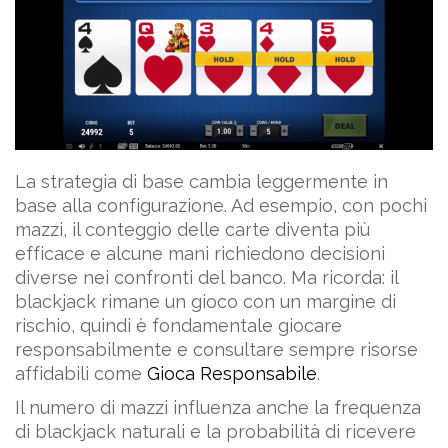
La strategia di base cambia leggermente in
base alla configurazione. Ad esempio, con pochi
mazzi, il conteggio delle carte diventa più
efficace e alcune mani richiedono decisioni
diverse nei confronti del banco. Ma ricorda: il
blackjack rimane un gioco con un margine di
rischio, quindi è fondamentale giocare
responsabilmente e consultare sempre risorse
affidabili come
Gioca Responsabile
.
Il numero di mazzi influenza anche la frequenza
di blackjack naturali e la probabilità di ricevere