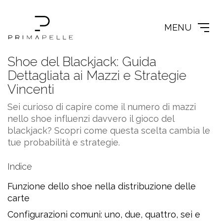
MENU
Shoe del Blackjack: Guida
Dettagliata ai Mazzi e Strategie
Vincenti
Sei curioso di capire come il numero di mazzi
nello shoe influenzi davvero il gioco del
blackjack? Scopri come questa scelta cambia le
tue probabilità e strategie.
Indice
Funzione dello shoe nella distribuzione delle
carte
Configurazioni comuni: uno, due, quattro, sei e