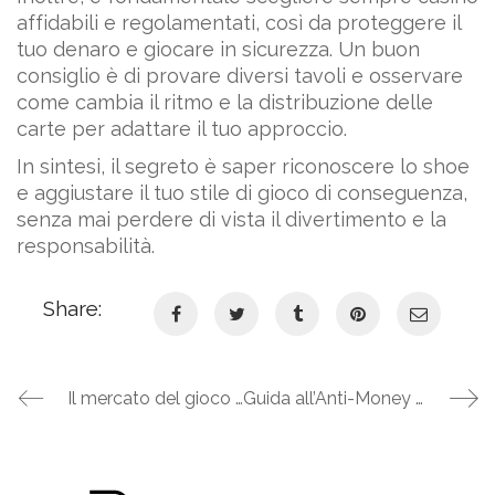
affidabili e regolamentati, così da proteggere il
tuo denaro e giocare in sicurezza. Un buon
consiglio è di provare diversi tavoli e osservare
come cambia il ritmo e la distribuzione delle
carte per adattare il tuo approccio.
In sintesi, il segreto è saper riconoscere lo shoe
e aggiustare il tuo stile di gioco di conseguenza,
senza mai perdere di vista il divertimento e la
responsabilità.
Share:
Il mercato del gioco prima e dopo le regole: un confronto dettagliato
Guida all’Anti-Money Laundering: Obblighi e Responsabilità per i Casinò in Italia