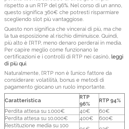
rispetto a un RTP del 96%. Nel corso di un anno,
questo significa 360€ che potresti risparmiare
scegliendo slot più vantaggiose.
Questo non significa che vincerai di più, ma che
la tua esposizione al rischio diminuisce. Quindi,
più alto è l’RTP, meno denaro perderai in media.
Per capire meglio come funzionano le
certificazioni e i controlli di RTP nei casinò,
leggi
di più qui
.
Naturalmente, l’RTP non è l’unico fattore da
considerare: volatilità, bonus e metodi di
pagamento giocano un ruolo importante.
RTP
Caratteristica
RTP 94%
96%
Perdita attesa su 1.000€
40€
60€
Perdita attesa su 10.000€
400€
600€
Restituzione media su 100
95€
92€