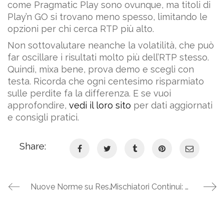
come Pragmatic Play sono ovunque, ma titoli di
Play’n GO si trovano meno spesso, limitando le
opzioni per chi cerca RTP più alto.
Non sottovalutare neanche la volatilità, che può
far oscillare i risultati molto più dell’RTP stesso.
Quindi, mixa bene, prova demo e scegli con
testa. Ricorda che ogni centesimo risparmiato
sulle perdite fa la differenza. E se vuoi
approfondire,
vedi il loro sito
per dati aggiornati
e consigli pratici.
Share:
Nuove Norme su Responsabilità degli Intermediari di Pagamento: Guida per il Settore del Gioco
Mischiatori Continui: Come Ridimensionano il Conteggio e Cambiano il Blackjack