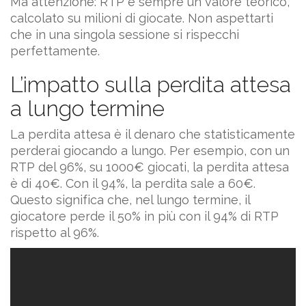
Ma attenzione: RTP è sempre un valore teorico,
calcolato su milioni di giocate. Non aspettarti
che in una singola sessione si rispecchi
perfettamente.
L’impatto sulla perdita attesa
a lungo termine
La perdita attesa è il denaro che statisticamente
perderai giocando a lungo. Per esempio, con un
RTP del 96%, su 1000€ giocati, la perdita attesa
è di 40€. Con il 94%, la perdita sale a 60€.
Questo significa che, nel lungo termine, il
giocatore perde il 50% in più con il 94% di RTP
rispetto al 96%.