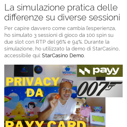
La simulazione pratica delle
differenze su diverse sessioni
Per capire davvero come cambia l’esperienza,
ho simulato 3 sessioni di gioco da 100 spin su
due slot con RTP del 96% e 94%. Durante la
simulazione, ho utilizzato la demo di StarCasino,
accessibile qui:
StarCasino Demo
.