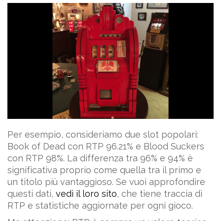
Per esempio, consideriamo due slot popolari:
Book of Dead con RTP 96.21% e Blood Suckers
con RTP 98%. La differenza tra 96% e 94% è
significativa proprio come quella tra il primo e
un titolo più vantaggioso. Se vuoi approfondire
questi dati,
vedi il loro sito
, che tiene traccia di
RTP e statistiche aggiornate per ogni gioco.