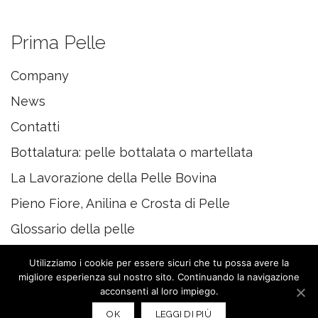
Prima Pelle
Company
News
Contatti
Bottalatura: pelle bottalata o martellata
La Lavorazione della Pelle Bovina
Pieno Fiore, Anilina e Crosta di Pelle
Glossario della pelle
Utilizziamo i cookie per essere sicuri che tu possa avere la
migliore esperienza sul nostro sito. Continuando la navigazione
acconsenti al loro impiego.
© 2020 PRIMAPELLE
OK
LEGGI DI PIÙ