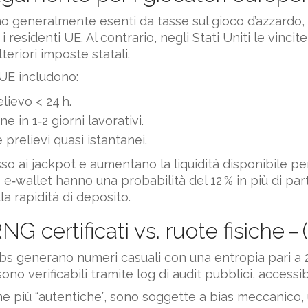
sono generalmente esenti da tasse sul gioco d’azzardo
residenti UE. Al contrario, negli Stati Uniti le vinci
lteriori imposte statali.
 UE includono:
elievo < 24 h.
e in 1‑2 giorni lavorativi.
prelievi quasi istantanei.
sso ai jackpot e aumentano la liquidità disponibile 
 e‑wallet hanno una probabilità del 12 % in più di par
lla rapidità di deposito.
RNG certificati vs. ruote fisiche –
abs generano numeri casuali con una entropia pari a 
ono verificabili tramite log di audit pubblici, accessibi
 più “autentiche”, sono soggette a bias meccanico, us