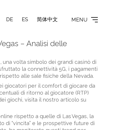
DE
ES
简体中文
MENU
egas – Analisi delle
 una volta simbolo dei grandi casinò di
fruttato la connettività 5G, i pagamenti
rispetto alle sale fisiche della Nevada.
 giocatori per il comfort di giocare da
entuali di ritorno al giocatore (RTP)
 giochi, visita il nostro articolo su
nline rispetto a quelle di Las Vegas, la
 di “vincita” e le prospettive future di