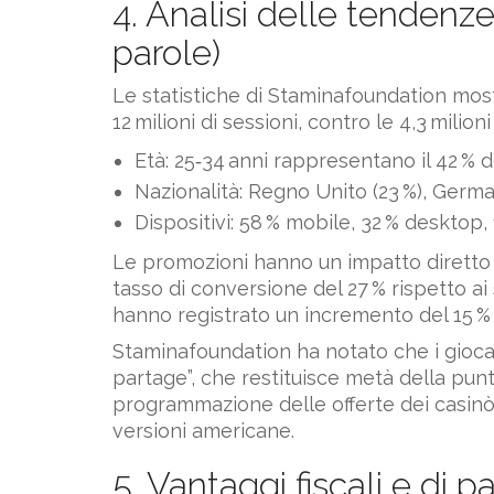
4. Analisi delle tendenze 
parole)
Le statistiche di Staminafoundation mostra
12 milioni di sessioni, contro le 4,3 milion
Età: 25‑34 anni rappresentano il 42 % de
Nazionalità: Regno Unito (23 %), German
Dispositivi: 58 % mobile, 32 % desktop, 
Le promozioni hanno un impatto diretto s
tasso di conversione del 27 % rispetto ai 
hanno registrato un incremento del 15 % 
Staminafoundation ha notato che i giocat
partage”, che restituisce metà della pun
programmazione delle offerte dei casinò o
versioni americane.
5. Vantaggi fiscali e di 