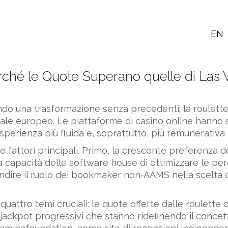
EN
rché le Quote Superano quelle di Las V
ndo una trasformazione senza precedenti: la roulette,
tale europeo. Le piattaforme di casino online hanno s
esperienza più fluida e, soprattutto, più remunerativa 
attori principali. Primo, la crescente preferenza dei
la capacità delle software house di ottimizzare le perc
ondire il ruolo dei bookmaker non‑AAMS nella scelta dei
uattro temi cruciali: le quote offerte dalle roulette o
jackpot progressivi che stanno ridefinendo il concetto