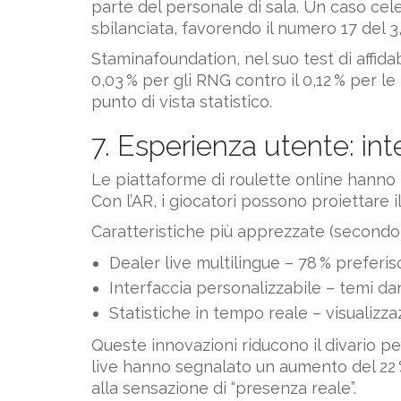
parte del personale di sala. Un caso ce
sbilanciata, favorendo il numero 17 del 3,2
Staminafoundation, nel suo test di affida
0,03 % per gli RNG contro il 0,12 % per l
punto di vista statistico.
7. Esperienza utente: in
Le piattaforme di roulette online hanno i
Con l’AR, i giocatori possono proiettare i
Caratteristiche più apprezzate (second
Dealer live multilingue – 78 % preferis
Interfaccia personalizzabile – temi dark
Statistiche in tempo reale – visualizza
Queste innovazioni riducono il divario per
live hanno segnalato un aumento del 22 
alla sensazione di “presenza reale”.