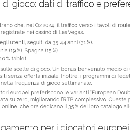
di gioco: dati di traffico e prefe
no che, nel Q2 2024, il traffico verso i tavoli di rou
i registrate nei casinò di Las Vegas.
gli utenti, seguiti da 35‑44 anni (31 %).
ia (19 %), Spagna (15 %).
10 % tablet.
ulle scelte di gioco. Un bonus benvenuto medio di €
siti senza offerta iniziale. Inoltre, i programmi di fe
nella frequenza di gioco settimanale.
ori europei preferiscono le varianti “European Doubl
tata su zero, migliorando l’RTP complessivo. Queste 
nline, che ora dedicano il 35 % del loro catalogo all
pagamento per i giocatori europei