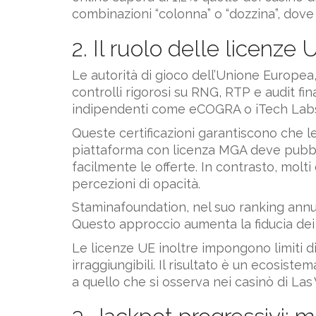
combinazioni “colonna” o “dozzina”, dove l
2. Il ruolo delle licenze
Le autorità di gioco dell’Unione Europe
controlli rigorosi su RNG, RTP e audit fin
indipendenti come eCOGRA o iTech Lab
Queste certificazioni garantiscono che le
piattaforma con licenza MGA deve pubbli
facilmente le offerte. In contrasto, molti
percezioni di opacità.
Staminafoundation, nel suo ranking annu
Questo approccio aumenta la fiducia dei
Le licenze UE inoltre impongono limiti di
irraggiungibili. Il risultato è un ecosiste
a quello che si osserva nei casinò di La