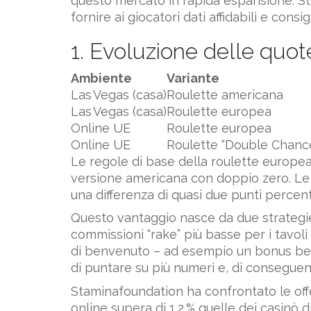
questo mercato in rapida espansione. St
fornire ai giocatori dati affidabili e consigl
1. Evoluzione delle quot
Ambiente
Variante
Las Vegas (casa)
Roulette americana
Las Vegas (casa)
Roulette europea
Online UE
Roulette europea
Online UE
Roulette “Double Chanc
Le regole di base della roulette europea 
versione americana con doppio zero. Le p
una differenza di quasi due punti percentu
Questo vantaggio nasce da due strategie 
commissioni “rake” più basse per i tavo
di benvenuto – ad esempio un bonus ben
di puntare su più numeri e, di conseguenz
Staminafoundation ha confrontato le offe
online supera di 1,2 % quelle dei casinò 