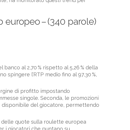
te, ha monitorato questi trend per
b europeo – (340 parole)
 banco al 2,70 % rispetto al 5,26 % della
o spingere l’RTP medio fino al 97,30 %,
argine di profitto impostando
ommesse singole. Seconda, le promozioni
 disponibile del giocatore, permettendo
 delle quote sulla roulette europea
per i giocatori che puntano su