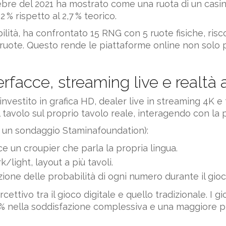
lebre del 2021 ha mostrato come una ruota di un cas
 % rispetto al 2,7 % teorico.
bilità, ha confrontato 15 RNG con 5 ruote fisiche, ri
e ruote. Questo rende le piattaforme online non solo 
terfacce, streaming live e realtà
nvestito in grafica HD, dealer live in streaming 4K e 
l tavolo sul proprio tavolo reale, interagendo con la p
o un sondaggio Staminafoundation):
ce un croupier che parla la propria lingua.
/light, layout a più tavoli.
zione delle probabilità di ogni numero durante il gioc
cettivo tra il gioco digitale e quello tradizionale. I
% nella soddisfazione complessiva e una maggiore pr