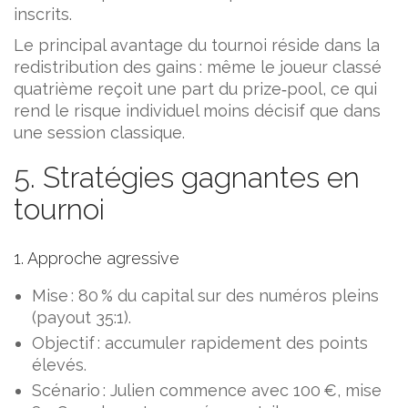
inscrits.
Le principal avantage du tournoi réside dans la
redistribution des gains : même le joueur classé
quatrième reçoit une part du prize‑pool, ce qui
rend le risque individuel moins décisif que dans
une session classique.
5. Stratégies gagnantes en
tournoi
1. Approche agressive
Mise : 80 % du capital sur des numéros pleins
(payout 35:1).
Objectif : accumuler rapidement des points
élevés.
Scénario : Julien commence avec 100 €, mise