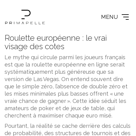
MENU
Roulette européenne : le vrai
visage des cotes
Le mythe qui circule parmi les joueurs français
est que la roulette européenne en ligne serait
systématiquement plus généreuse que sa
version de Las Vegas. On entend souvent dire
que le simple zéro, l’absence de double zéro et
les mises minimales plus basses offrent « une
vraie chance de gagner ». Cette idée séduit les
amateurs de poker et de jeux de table, qui
cherchent à maximiser chaque euro misé.
Pourtant, la réalité se cache derrière des calculs
de probabilité, des structures de tournois et des