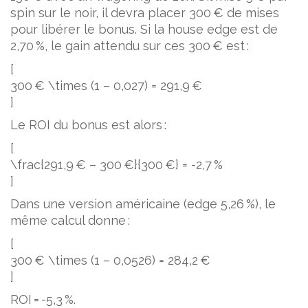
spin sur le noir, il devra placer 300 € de mises
pour libérer le bonus. Si la house edge est de
2,70 %, le gain attendu sur ces 300 € est :
[
300 € \times (1 – 0,027) = 291,9 €
]
Le ROI du bonus est alors :
[
\frac{291,9 € – 300 €}{300 €} = -2,7 %
]
Dans une version américaine (edge 5,26 %), le
même calcul donne :
[
300 € \times (1 – 0,0526) = 284,2 €
]
ROI = -5,3 %.