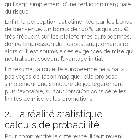
qu’il s’agit simplement d’une réduction marginale
du risque.
Enfin, la perception est alimentée par les bonus
de bienvenue. Un bonus de 100 % jusqu’à 200 €,
très fréquent sur les plateformes européennes,
donne l’impression d’un capital supplémentaire,
alors qu’il est soumis à des exigences de mise qui
neutralisent souvent l’avantage initial.
En résumé, la roulette européenne ne « bat »
pas Vegas de façon magique ; elle propose
simplement une structure de jeu légèrement
plus favorable, surtout lorsqu’on considère les
limites de mise et les promotions.
2. La réalité statistique :
calculs de probabilité
Pour comprendre la différence, il faut revenir