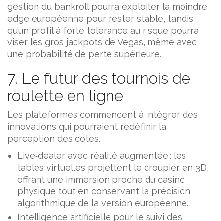
gestion du bankroll pourra exploiter la moindre
edge européenne pour rester stable, tandis
qu’un profil à forte tolérance au risque pourra
viser les gros jackpots de Vegas, même avec
une probabilité de perte supérieure.
7. Le futur des tournois de
roulette en ligne
Les plateformes commencent à intégrer des
innovations qui pourraient redéfinir la
perception des cotes.
Live‑dealer avec réalité augmentée : les
tables virtuelles projettent le croupier en 3D,
offrant une immersion proche du casino
physique tout en conservant la précision
algorithmique de la version européenne.
Intelligence artificielle pour le suivi des