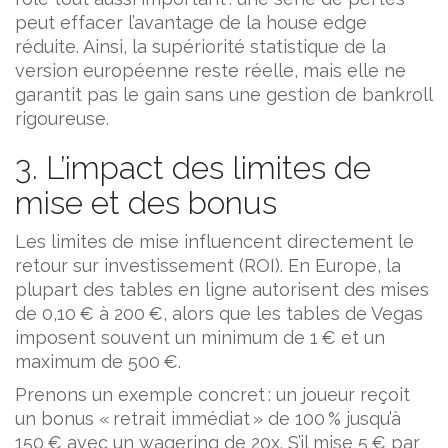
peut effacer l’avantage de la house edge
réduite. Ainsi, la supériorité statistique de la
version européenne reste réelle, mais elle ne
garantit pas le gain sans une gestion de bankroll
rigoureuse.
3. L’impact des limites de
mise et des bonus
Les limites de mise influencent directement le
retour sur investissement (ROI). En Europe, la
plupart des tables en ligne autorisent des mises
de 0,10 € à 200 €, alors que les tables de Vegas
imposent souvent un minimum de 1 € et un
maximum de 500 €.
Prenons un exemple concret : un joueur reçoit
un bonus « retrait immédiat » de 100 % jusqu’à
150 € avec un wagering de 20x. S’il mise 5 € par