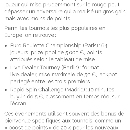
joueur qui mise prudemment sur le rouge peut
dépasser un adversaire qui a réalisé un gros gain
mais avec moins de points.
Parmi les tournois les plus populaires en
Europe, on retrouve :
Euro Roulette Championship (Paris) : 64
joueurs, prize‑pool de 5 000 €, points
attribués selon le tableau de mise.
Live Dealer Tourney (Berlin) : format
live‑dealer, mise maximale de 50 €, jackpot
partagé entre les trois premiers.
Rapid Spin Challenge (Madrid) : 10 minutes,
buy‑in de 5 €, classement en temps réel sur
l’écran.
Ces événements utilisent souvent des bonus de
bienvenue spécifiques aux tournois, comme un
« boost de points » de 20 % pour les nouveaux