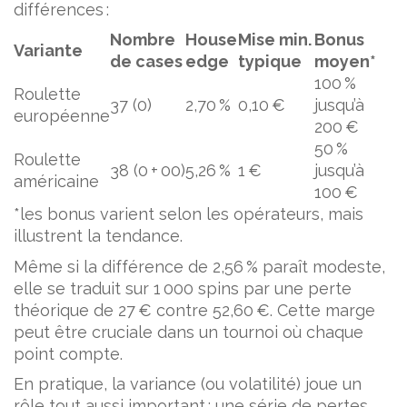
différences :
Nombre
House
Mise min.
Bonus
Variante
de cases
edge
typique
moyen*
100 %
Roulette
37 (0)
2,70 %
0,10 €
jusqu’à
européenne
200 €
50 %
Roulette
38 (0 + 00)
5,26 %
1 €
jusqu’à
américaine
100 €
*les bonus varient selon les opérateurs, mais
illustrent la tendance.
Même si la différence de 2,56 % paraît modeste,
elle se traduit sur 1 000 spins par une perte
théorique de 27 € contre 52,60 €. Cette marge
peut être cruciale dans un tournoi où chaque
point compte.
En pratique, la variance (ou volatilité) joue un
rôle tout aussi important : une série de pertes