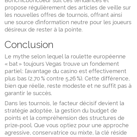
Bonchicboncoeur suit ces tendances et
propose régulièrement des articles de veille sur
les nouvelles offres de tournois, offrant ainsi
une source d’information neutre pour les joueurs
désireux de rester à la pointe.
Conclusion
Le mythe selon lequel la roulette européenne
« bat » toujours Vegas trouve un fondement
partiel : l’avantage du casino est effectivement
plus bas (2,70 % contre 5,26 %). Cette différence,
bien que réelle, reste modeste et ne suffit pas à
garantir le succès.
Dans les tournois, le facteur décisif devient la
stratégie adoptée, la gestion du budget de
points et la compréhension des structures de
prize‑pool. Que vous optiez pour une approche
agressive, conservatrice ou mixte, la clé réside