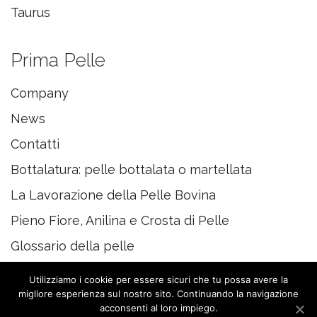
Taurus
Prima Pelle
Company
News
Contatti
Bottalatura: pelle bottalata o martellata
La Lavorazione della Pelle Bovina
Pieno Fiore, Anilina e Crosta di Pelle
Glossario della pelle
Utilizziamo i cookie per essere sicuri che tu possa avere la
migliore esperienza sul nostro sito. Continuando la navigazione
acconsenti al loro impiego.