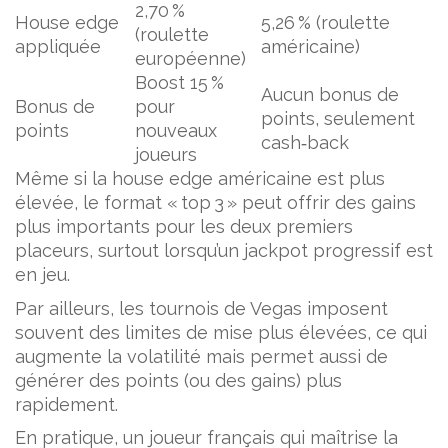
2,70 %
House edge
5,26 % (roulette
(roulette
appliquée
américaine)
européenne)
Boost 15 %
Aucun bonus de
Bonus de
pour
points, seulement
points
nouveaux
cash‑back
joueurs
Même si la house edge américaine est plus
élevée, le format « top 3 » peut offrir des gains
plus importants pour les deux premiers
placeurs, surtout lorsqu’un jackpot progressif est
en jeu.
Par ailleurs, les tournois de Vegas imposent
souvent des limites de mise plus élevées, ce qui
augmente la volatilité mais permet aussi de
générer des points (ou des gains) plus
rapidement.
En pratique, un joueur français qui maîtrise la