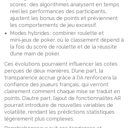
scores : des algorithmes analysent en temps
réel les performances des participants,
ajustent les bonus de points et préviennent
les comportements de jeu excessif.
Modes hybrides : combiner roulette et
mini‑jeux de poker, où le classement dépend à
la fois du score de roulette et de la réussite
d’une main de poker.
Ces évolutions pourraient influencer les cotes
perçues de deux manières. D’une part, la
transparence accrue grâce à l’IA renforcera la
confiance des joueurs français, qui verront
clairement comment chaque mise se traduit en
points. D’autre part, l’ajout de fonctionnalités AR
pourrait introduire de nouvelles variables de
volatilité, rendant les prédictions statistiques
légèrement plus complexes.