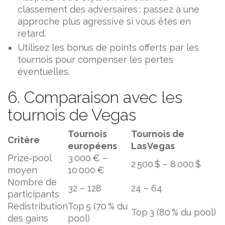
classement des adversaires : passez à une
approche plus agressive si vous êtes en
retard.
Utilisez les bonus de points offerts par les
tournois pour compenser les pertes
éventuelles.
6. Comparaison avec les
tournois de Vegas
Tournois
Tournois de
Critère
européens
Las Vegas
Prize‑pool
3 000 € –
2 500 $ – 8 000 $
moyen
10 000 €
Nombre de
32 – 128
24 – 64
participants
Redistribution
Top 5 (70 % du
Top 3 (80 % du pool)
des gains
pool)