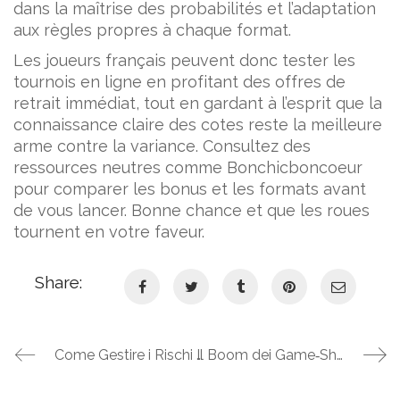
dans la maîtrise des probabilités et l’adaptation
aux règles propres à chaque format.
Les joueurs français peuvent donc tester les
tournois en ligne en profitant des offres de
retrait immédiat, tout en gardant à l’esprit que la
connaissance claire des cotes reste la meilleure
arme contre la variance. Consultez des
ressources neutres comme Bonchicboncoeur
pour comparer les bonus et les formats avant
de vous lancer. Bonne chance et que les roues
tournent en votre faveur.
Share:
Come Gestire i Rischi con i Bonus Senza Deposito nei Migliori Casino Online
Il Boom dei Game‑Show Live: Come Monopoly, Deal or No Deal e i Dealer dal Vivo stanno Rivoluzionando le Scommesse