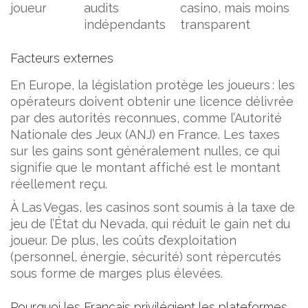
joueur
audits
casino, mais moins
indépendants
transparent
Facteurs externes
En Europe, la législation protège les joueurs : les
opérateurs doivent obtenir une licence délivrée
par des autorités reconnues, comme l’Autorité
Nationale des Jeux (ANJ) en France. Les taxes
sur les gains sont généralement nulles, ce qui
signifie que le montant affiché est le montant
réellement reçu.
À Las Vegas, les casinos sont soumis à la taxe de
jeu de l’État du Nevada, qui réduit le gain net du
joueur. De plus, les coûts d’exploitation
(personnel, énergie, sécurité) sont répercutés
sous forme de marges plus élevées.
Pourquoi les Français privilégient les plateformes