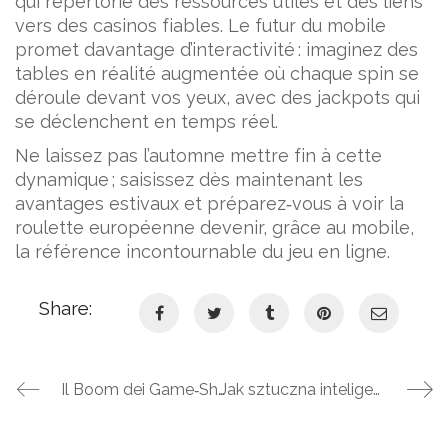
qui répertorie des ressources utiles et des liens
vers des casinos fiables. Le futur du mobile
promet davantage d’interactivité : imaginez des
tables en réalité augmentée où chaque spin se
déroule devant vos yeux, avec des jackpots qui
se déclenchent en temps réel.
Ne laissez pas l’automne mettre fin à cette
dynamique ; saisissez dès maintenant les
avantages estivaux et préparez‑vous à voir la
roulette européenne devenir, grâce au mobile,
la référence incontournable du jeu en ligne.
Share:
Il Boom dei Game‑Show Live: Come Monopoly, Deal or No Deal e i Dealer dal Vivo stanno Rivoluzionando le Scommesse
Jak sztuczna inteligencja zmienia doświadczenie graczy w Bassbet Casino