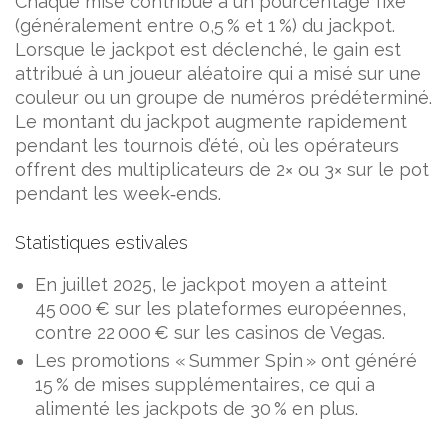
Chaque mise contribue à un pourcentage fixe
(généralement entre 0,5 % et 1 %) du jackpot.
Lorsque le jackpot est déclenché, le gain est
attribué à un joueur aléatoire qui a misé sur une
couleur ou un groupe de numéros prédéterminé.
Le montant du jackpot augmente rapidement
pendant les tournois d’été, où les opérateurs
offrent des multiplicateurs de 2× ou 3× sur le pot
pendant les week‑ends.
Statistiques estivales
En juillet 2025, le jackpot moyen a atteint
45 000 € sur les plateformes européennes,
contre 22 000 € sur les casinos de Vegas.
Les promotions « Summer Spin » ont généré
15 % de mises supplémentaires, ce qui a
alimenté les jackpots de 30 % en plus.