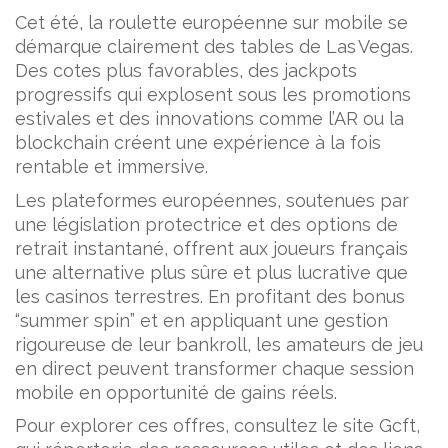
Cet été, la roulette européenne sur mobile se
démarque clairement des tables de Las Vegas.
Des cotes plus favorables, des jackpots
progressifs qui explosent sous les promotions
estivales et des innovations comme l’AR ou la
blockchain créent une expérience à la fois
rentable et immersive.
Les plateformes européennes, soutenues par
une législation protectrice et des options de
retrait instantané, offrent aux joueurs français
une alternative plus sûre et plus lucrative que
les casinos terrestres. En profitant des bonus
“summer spin” et en appliquant une gestion
rigoureuse de leur bankroll, les amateurs de jeu
en direct peuvent transformer chaque session
mobile en opportunité de gains réels.
Pour explorer ces offres, consultez le site Gcft,