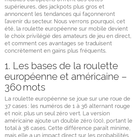
supérieures, des jackpots plus gros et
annoncent les tendances qui façonneront
l’avenir du secteur. Nous verrons pourquoi, cet
été, la roulette européenne sur mobile devient
le choix privilégié des amateurs de jeu en direct,
et comment ces avantages se traduisent
concrètement en gains plus fréquents.
1. Les bases de la roulette
européenne et américaine –
360 mots
La roulette européenne se joue sur une roue de
37 cases : les numéros de 1 à 36 alternant rouge
et noir, plus un seul zéro vert. La version
américaine ajoute un double zéro (00), portant le
total à 38 cases. Cette différence paraît minime,
mais elle a un impact direct sur les probabilités.