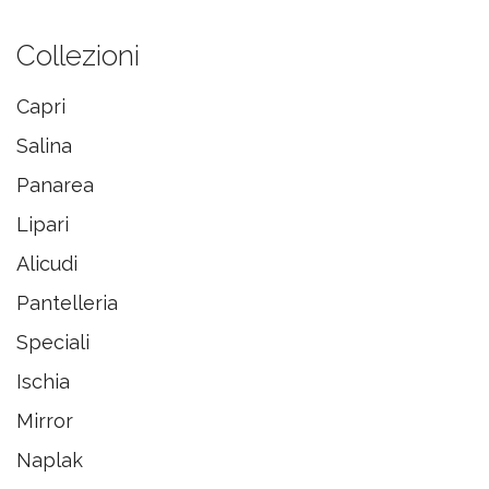
Collezioni
Capri
Salina
Panarea
Lipari
Alicudi
Pantelleria
Speciali
Ischia
Mirror
Naplak