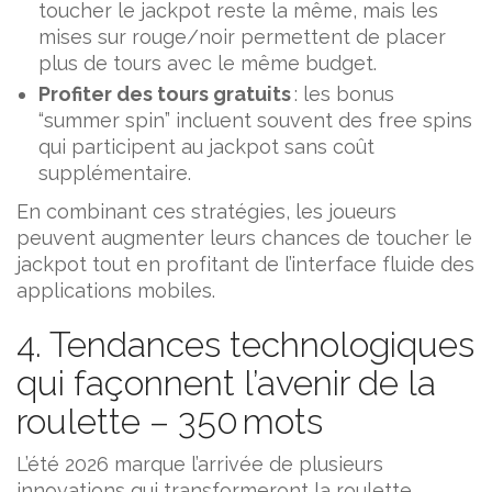
toucher le jackpot reste la même, mais les
mises sur rouge/noir permettent de placer
plus de tours avec le même budget.
Profiter des tours gratuits
: les bonus
“summer spin” incluent souvent des free spins
qui participent au jackpot sans coût
supplémentaire.
En combinant ces stratégies, les joueurs
peuvent augmenter leurs chances de toucher le
jackpot tout en profitant de l’interface fluide des
applications mobiles.
4. Tendances technologiques
qui façonnent l’avenir de la
roulette – 350 mots
L’été 2026 marque l’arrivée de plusieurs
innovations qui transformeront la roulette