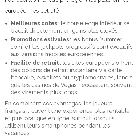
européennes cet été
Meilleures cotes
: le house edge inférieur se
traduit directement en gains plus élevés.
Promotions estivales
: les bonus “summer
spin” et les jackpots progressifs sont exclusifs
aux versions mobiles européennes.
Facilité de retrait
: les sites européens offrent
des options de retrait instantané via carte
bancaire, e‑wallets ou cryptomonnaies, tandis
que les casinos de Vegas nécessitent souvent
des virements plus longs.
En combinant ces avantages, les joueurs
français trouvent une expérience plus rentable
et plus pratique en ligne, surtout lorsqu’ils
utilisent leurs smartphones pendant les
vacances.