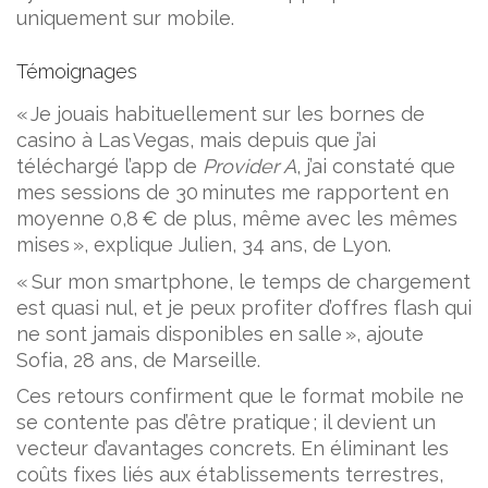
uniquement sur mobile.
Témoignages
« Je jouais habituellement sur les bornes de
casino à Las Vegas, mais depuis que j’ai
téléchargé l’app de
Provider A
, j’ai constaté que
mes sessions de 30 minutes me rapportent en
moyenne 0,8 € de plus, même avec les mêmes
mises », explique Julien, 34 ans, de Lyon.
« Sur mon smartphone, le temps de chargement
est quasi nul, et je peux profiter d’offres flash qui
ne sont jamais disponibles en salle », ajoute
Sofia, 28 ans, de Marseille.
Ces retours confirment que le format mobile ne
se contente pas d’être pratique ; il devient un
vecteur d’avantages concrets. En éliminant les
coûts fixes liés aux établissements terrestres,