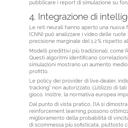
pubblicare i report di simulazione su for
4. Integrazione di intelli
Le reti neurali hanno aperto una nuova f
(CNN) può analizzare i video delle ruote l
precisione marginale del 1,2 % rispetto al
Modelli predittivi più tradizionali, come
Questi algoritmi identificano correlazioni
simulazioni mostrano un aumento medio di
profitto.
Le policy dei provider di live‑dealer, i
tracking” non autorizzato. L’utilizzo di ta
gioco. Inoltre, la normativa europea impon
Dal punto di vista pratico, l’IA si dimost
reinforcement learning possono ottimizza
miglioramento della probabilità di vincit
di scommessa più sofisticata, piuttosto 