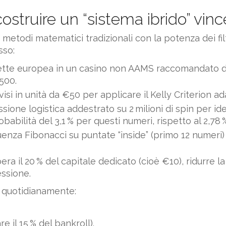
costruire un “sistema ibrido” vin
 metodi matematici tradizionali con la potenza dei fil
sso:
ulette europea in un casino non AAMS raccomandato
500.
isi in unità da €50 per applicare il Kelly Criterion ada
essione logistica addestrato su 2 milioni di spin per id
babilità del 3,1 % per questi numeri, rispetto al 2,78 
za Fibonacci su puntate “inside” (primo 12 numeri) so
era il 20 % del capitale dedicato (cioè €10), ridurre l
essione.
e quotidianamente:
il 15 % del bankroll).