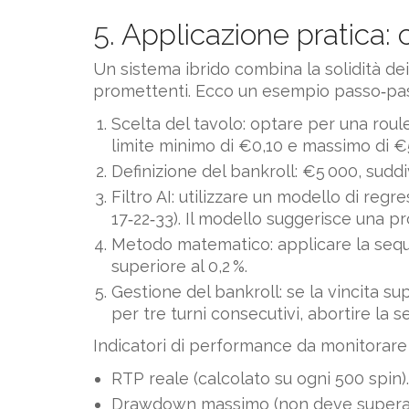
5. Applicazione pratica: 
Un sistema ibrido combina la solidità dei
promettenti. Ecco un esempio passo‑pa
Scelta del tavolo: optare per una ro
limite minimo di €0,10 e massimo di €
Definizione del bankroll: €5 000, suddiv
Filtro AI: utilizzare un modello di regr
17‑22‑33). Il modello suggerisce una pro
Metodo matematico: applicare la sequen
superiore al 0,2 %.
Gestione del bankroll: se la vincita sup
per tre turni consecutivi, abortire la s
Indicatori di performance da monitorar
RTP reale (calcolato su ogni 500 spin).
Drawdown massimo (non deve superare 