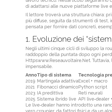
lavoro tecnico. Nell’articolo seguiranno q
di adattarsi alle nuove piattaforme live e,
Il lettore troverà una struttura chiara: 
più diffuse, seguita da strumenti di test, 
pensata per fornire dati concreti, esempi
1. Evoluzione dei “sistemi
Negli ultimi cinque cicli di sviluppo la 
raddoppio della puntata dopo ogni perdit
Httpswww.Reseauvoltaire.Net. Tuttavia, l’
impensabile.
Anno
Tipo di sistema
Tecnologia pr
2019
Martingala adattiva
Excel + macro
2021
Fibonacci dinamico
Python script
2023
IA predittiva
Reti neurali
2025
Sistema ibrido live
API live‑dealer
Le live‑dealer hanno introdotto una rand
vero croupier, da fattori fisici e da un a