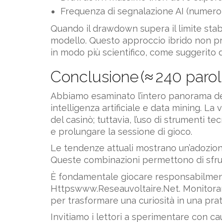
Frequenza di segnalazione AI (numero di
Quando il drawdown supera il limite stabil
modello. Questo approccio ibrido non pro
in modo più scientifico, come suggerito
Conclusione (≈ 240 parol
Abbiamo esaminato l’intero panorama dei s
intelligenza artificiale e data mining. La
del casinò; tuttavia, l’uso di strumenti t
e prolungare la sessione di gioco.
Le tendenze attuali mostrano un’adozione
Queste combinazioni permettono di sfrutta
È fondamentale giocare responsabilmente 
Httpswww.Reseauvoltaire.Net. Monitorare c
per trasformare una curiosità in una pra
Invitiamo i lettori a sperimentare con ca