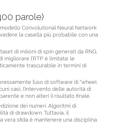
 400 parole)
Un modello Convolutional Neural Network
prevedere la casella più probabile con una
taset di milioni di spin generati da RNG.
 migliorare l’RTP è limitata: le
icamente trascurabile in termini di
pressamente l’uso di software di “wheel
uni casi, l’intervento delle autorità di
ente e non alteri il risultato finale.
edizione dei numeri. Algoritmi di
tà di drawdown. Tuttavia, il
 la vera sfida è mantenere una disciplina