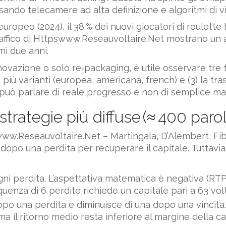
ndo telecamere ad alta definizione e algoritmi di visi
uropeo (2024), il 38 % dei nuovi giocatori di roulette
di traffico di Httpswww.Reseauvoltaire.Net mostrano un
imi due anni.
vazione o solo re‑packaging, è utile osservare tre fat
 più varianti (europea, americana, french) e (3) la tra
si può parlare di reale progresso e non di semplice ma
e strategie più diffuse (≈ 400 paro
swww.Reseauvoltaire.Net – Martingala, D’Alembert, F
opo una perdita per recuperare il capitale. Tuttavia
ni perdita. L’aspettativa matematica è negativa (RTP 
enza di 6 perdite richiede un capitale pari a 63 volte
opo una perdita e diminuisce di una dopo una vincita
ma il ritorno medio resta inferiore al margine della ca