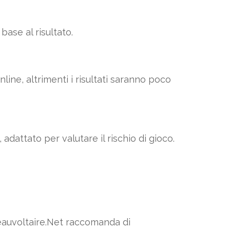
ase al risultato.
nline, altrimenti i risultati saranno poco
adattato per valutare il rischio di gioco.
seauvoltaire.Net raccomanda di