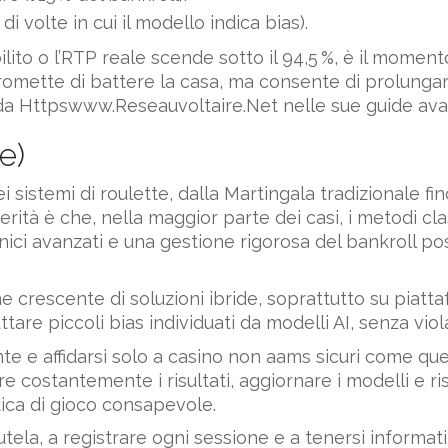
 volte in cui il modello indica bias).
ito o l’RTP reale scende sotto il 94,5 %, è il momento 
mette di battere la casa, ma consente di prolungare l
 da Httpswww.Reseauvoltaire.Net nelle sue guide ava
e)
istemi di roulette, dalla Martingala tradizionale fino
 verità è che, nella maggior parte dei casi, i metodi c
ecnici avanzati e una gestione rigorosa del bankroll p
 crescente di soluzioni ibride, soprattutto su piatt
re piccoli bias individuati da modelli AI, senza viola
e affidarsi solo a casino non aams sicuri come quel
ostantemente i risultati, aggiornare i modelli e rispe
tica di gioco consapevole.
utela, a registrare ogni sessione e a tenersi informati