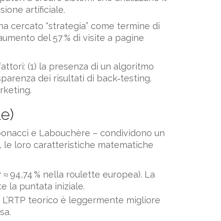
one artificiale.
 ha cercato “strategia” come termine di
 aumento del 57 % di visite a pagine
tori: (1) la presenza di un algoritmo
sparenza dei risultati di back‑testing.
rketing.
le)
ibonacci e Labouchère – condividono un
, le loro caratteristiche matematiche
≈ 94,74 % nella roulette europea). La
 la puntata iniziale.
. L’RTP teorico è leggermente migliore
sa.