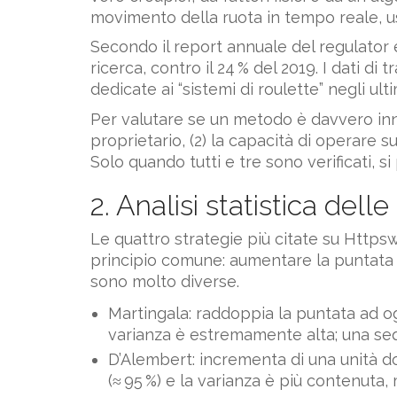
movimento della ruota in tempo reale, usa
Secondo il report annuale del regulator e
ricerca, contro il 24 % del 2019. I dati 
dedicate ai “sistemi di roulette” negli ult
Per valutare se un metodo è davvero inno
proprietario, (2) la capacità di operare su
Solo quando tutti e tre sono verificati, 
2. Analisi statistica dell
Le quattro strategie più citate su Http
principio comune: aumentare la puntata d
sono molto diverse.
Martingala: raddoppia la puntata ad og
varianza è estremamente alta; una sequ
D’Alembert: incrementa di una unità d
(≈ 95 %) e la varianza è più contenuta, 