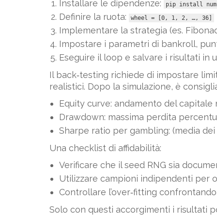
Installare le dipendenze:
pip install num
Definire la ruota:
wheel = [0, 1, 2, …, 36]
Implementare la strategia (es. Fibonac
Impostare i parametri di bankroll, pu
Eseguire il loop e salvare i risultati i
Il back‑testing richiede di impostare limit
realistici. Dopo la simulazione, è consigli
Equity curve: andamento del capitale 
Drawdown: massima perdita percentual
Sharpe ratio per gambling: (media dei ri
Una checklist di affidabilità:
Verificare che il seed RNG sia docume
Utilizzare campioni indipendenti per o
Controllare l’over‑fitting confrontando r
Solo con questi accorgimenti i risultat