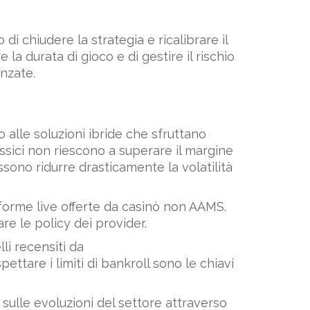
di chiudere la strategia e ricalibrare il
a durata di gioco e di gestire il rischio
nzate.
 alle soluzioni ibride che sfruttano
lassici non riescono a superare il margine
ossono ridurre drasticamente la volatilità
aforme live offerte da casinò non AAMS.
re le policy dei provider.
li recensiti da
ttare i limiti di bankroll sono le chiavi
 sulle evoluzioni del settore attraverso