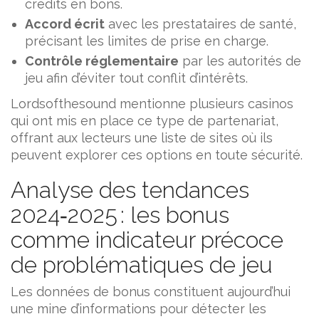
crédits en bons.
Accord écrit
avec les prestataires de santé,
précisant les limites de prise en charge.
Contrôle réglementaire
par les autorités de
jeu afin d’éviter tout conflit d’intérêts.
Lordsofthesound mentionne plusieurs casinos
qui ont mis en place ce type de partenariat,
offrant aux lecteurs une liste de sites où ils
peuvent explorer ces options en toute sécurité.
Analyse des tendances
2024‑2025 : les bonus
comme indicateur précoce
de problématiques de jeu
Les données de bonus constituent aujourd’hui
une mine d’informations pour détecter les