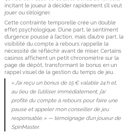
incitant le joueur à décider rapidement s’il veut
jouer ou s’éloigner.
Cette contrainte temporelle crée un double
effet psychologique. D’une part, le sentiment
d’urgence pousse à l’action, mais d’autre part, la
visibilité du compte à rebours rappelle la
nécessité de réfléchir avant de miser. Certains
casinos affichent un petit chronomètre sur la
page de dépôt, transformant le bonus en un
rappel visuel de la gestion du temps de jeu.
« J’ai reçu un bonus de 15 € valable 24 h et,
au lieu de l’utiliser immédiatement, j’ai
profité du compte à rebours pour faire une
pause et appeler mon conseiller de jeu
responsable. »
— témoignage d’un joueur de
SpinMaster.