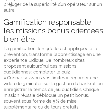
préjuger de la supériorité d’un opérateur sur un
autre.
Gamification responsable :
les missions bonus orientées
bien‑être
La gamification, lorsqu’elle est appliquée à la
prévention, transforme l’apprentissage en une
expérience ludique. De nombreux sites
proposent aujourd’hui des missions
quotidiennes : compléter le quiz
« Connaissez‑vous vos limites », regarder une
vidéo de 3 minutes sur la gestion du bankroll ou
enregistrer le temps de jeu quotidien. Chaque
mission réussie débloque un petit bonus,
souvent sous forme de 5 % de mise
supplémentaire ou de tours gratuits.