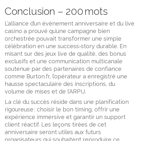
Conclusion – 200 mots
L’alliance d’un événement anniversaire et du live
casino a prouvé qu’une campagne bien
orchestrée pouvait transformer une simple
célébration en une success‑story durable. En
misant sur des jeux live de qualité, des bonus
exclusifs et une communication multicanale
soutenue par des partenaires de confiance
comme Burton.fr, l’opérateur a enregistré une
hausse spectaculaire des inscriptions, du
volume de mises et de l’ARPU.
La clé du succès réside dans une planification
rigoureuse : choisir le bon timing, offrir une
expérience immersive et garantir un support
client réactif. Les leçons tirées de cet
anniversaire seront utiles aux futurs
organisateurs qui souhaitent reproduire ce