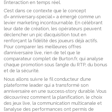
l’interaction en temps réel.
C’est dans ce contexte que le concept
d’« anniversary‑special » a émergé comme un
levier marketing incontournable. En célébrant
leur date de création, les opérateurs peuvent
déclencher un pic d’acquisition tout en
renforçant la fidélité des joueurs déjà actifs.
Pour comparer les meilleures offres
d’anniversaire live, rien de tel que le
comparateur complet de Burton.fr, qui analyse
chaque promotion sous l’angle du RTP, du bonus
et de la sécurité.
Nous allons suivre le fil conducteur d’une
plateforme leader qui a transformé son
anniversaire en une success‑story durable. Vous
découvrirez comment la planification, le choix
des jeux live, la communication multicanale et
l’analyse des performances ont permis de