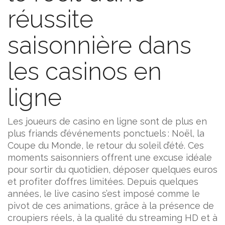
réussite
saisonnière dans
les casinos en
ligne
Les joueurs de casino en ligne sont de plus en
plus friands d’événements ponctuels : Noël, la
Coupe du Monde, le retour du soleil d’été. Ces
moments saisonniers offrent une excuse idéale
pour sortir du quotidien, déposer quelques euros
et profiter d’offres limitées. Depuis quelques
années, le live casino s’est imposé comme le
pivot de ces animations, grâce à la présence de
croupiers réels, à la qualité du streaming HD et à