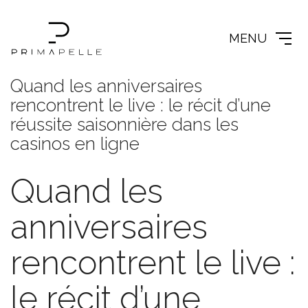
MENU
Quand les anniversaires
rencontrent le live : le récit d’une
réussite saisonnière dans les
casinos en ligne
Quand les
anniversaires
rencontrent le live :
le récit d’une