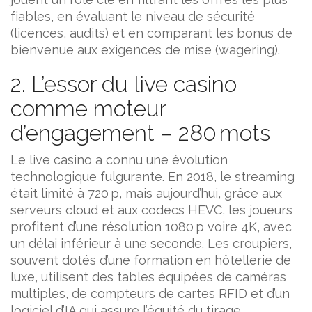
fiables, en évaluant le niveau de sécurité
(licences, audits) et en comparant les bonus de
bienvenue aux exigences de mise (wagering).
2. L’essor du live casino
comme moteur
d’engagement – 280 mots
Le live casino a connu une évolution
technologique fulgurante. En 2018, le streaming
était limité à 720 p, mais aujourd’hui, grâce aux
serveurs cloud et aux codecs HEVC, les joueurs
profitent d’une résolution 1080 p voire 4K, avec
un délai inférieur à une seconde. Les croupiers,
souvent dotés d’une formation en hôtellerie de
luxe, utilisent des tables équipées de caméras
multiples, de compteurs de cartes RFID et d’un
logiciel d’IA qui assure l’équité du tirage.