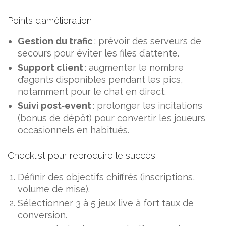
Points d’amélioration
Gestion du trafic
: prévoir des serveurs de
secours pour éviter les files d’attente.
Support client
: augmenter le nombre
d’agents disponibles pendant les pics,
notamment pour le chat en direct.
Suivi post‑event
: prolonger les incitations
(bonus de dépôt) pour convertir les joueurs
occasionnels en habitués.
Checklist pour reproduire le succès
Définir des objectifs chiffrés (inscriptions,
volume de mise).
Sélectionner 3 à 5 jeux live à fort taux de
conversion.