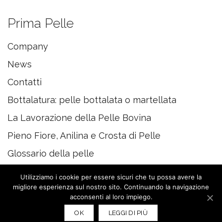
Prima Pelle
Company
News
Contatti
Bottalatura: pelle bottalata o martellata
La Lavorazione della Pelle Bovina
Pieno Fiore, Anilina e Crosta di Pelle
Glossario della pelle
Utilizziamo i cookie per essere sicuri che tu possa avere la
migliore esperienza sul nostro sito. Continuando la navigazione
acconsenti al loro impiego.
© 2020 PRIMAPELLE
OK
LEGGI DI PIÙ
P. I. 02671810352