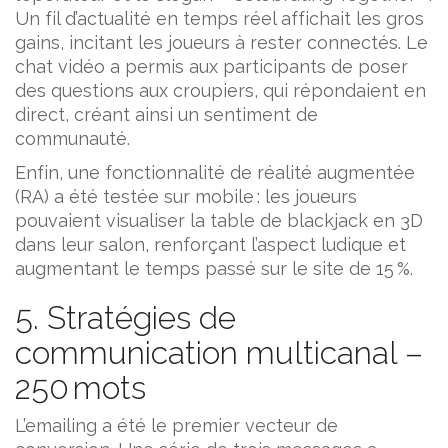
Un fil d’actualité en temps réel affichait les gros
gains, incitant les joueurs à rester connectés. Le
chat vidéo a permis aux participants de poser
des questions aux croupiers, qui répondaient en
direct, créant ainsi un sentiment de
communauté.
Enfin, une fonctionnalité de réalité augmentée
(RA) a été testée sur mobile : les joueurs
pouvaient visualiser la table de blackjack en 3D
dans leur salon, renforçant l’aspect ludique et
augmentant le temps passé sur le site de 15 %.
5. Stratégies de
communication multicanal –
250 mots
L’emailing a été le premier vecteur de