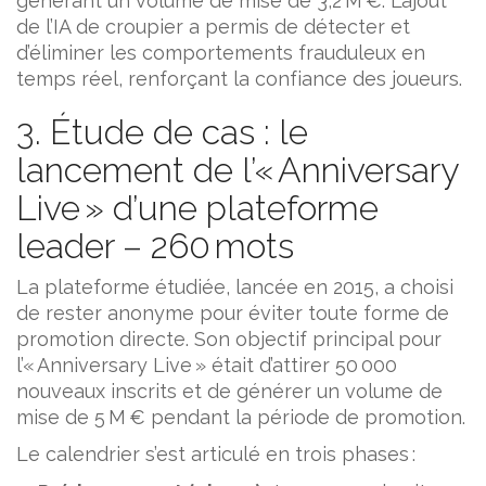
générant un volume de mise de 3,2 M €. L’ajout
de l’IA de croupier a permis de détecter et
d’éliminer les comportements frauduleux en
temps réel, renforçant la confiance des joueurs.
3. Étude de cas : le
lancement de l’« Anniversary
Live » d’une plateforme
leader – 260 mots
La plateforme étudiée, lancée en 2015, a choisi
de rester anonyme pour éviter toute forme de
promotion directe. Son objectif principal pour
l’« Anniversary Live » était d’attirer 50 000
nouveaux inscrits et de générer un volume de
mise de 5 M € pendant la période de promotion.
Le calendrier s’est articulé en trois phases :