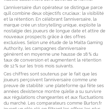
L’anniversaire d’un opérateur se distingue parce
qu’il combine deux objectifs cruciaux : la visibilité
et la rétention. En célébrant l’anniversaire, la
marque crée un storytelling unique, exploite la
nostalgie des joueurs de longue date et attire de
nouveaux prospects grâce à des offres
exclusives. Selon une étude de la Malta Gaming
Authority, les campagnes d’anniversaire
génèrent en moyenne une hausse de 18 % du
taux de conversion et augmentent la rétention
de 12 % sur les trois mois suivants.
Ces chiffres sont soutenus par le fait que les
joueurs perçoivent l’anniversaire comme une
preuve de stabilité : une plateforme qui fête ses
années d’existence montre qu’elle a su survivre
aux régulations changeantes et aux fluctuations
du marché. Les comparateurs comme Burton.fr
jouent un rôle clé en filtrant les offres les plus