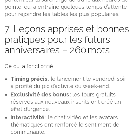
pointe, qui a entraîné quelques temps d’attente
pour rejoindre les tables les plus populaires.
7. Leçons apprises et bonnes
pratiques pour les futurs
anniversaires – 260 mots
Ce qui a fonctionné
Timing précis
: le lancement le vendredi soir
a profité du pic d’activité du week‑end.
Exclusivité des bonus
: les tours gratuits
réservés aux nouveaux inscrits ont créé un
effet d’urgence.
Interactivité
: le chat vidéo et les avatars
thématiques ont renforcé le sentiment de
communauté.