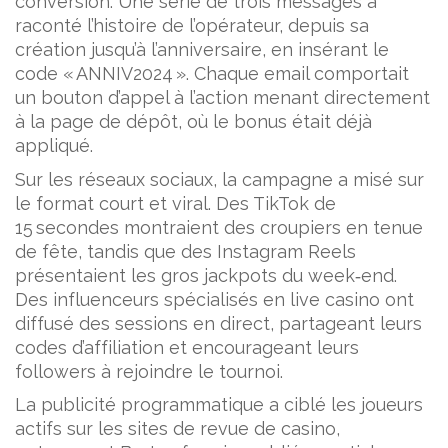
conversion. Une série de trois messages a
raconté l’histoire de l’opérateur, depuis sa
création jusqu’à l’anniversaire, en insérant le
code « ANNIV2024 ». Chaque email comportait
un bouton d’appel à l’action menant directement
à la page de dépôt, où le bonus était déjà
appliqué.
Sur les réseaux sociaux, la campagne a misé sur
le format court et viral. Des TikTok de
15 secondes montraient des croupiers en tenue
de fête, tandis que des Instagram Reels
présentaient les gros jackpots du week‑end.
Des influenceurs spécialisés en live casino ont
diffusé des sessions en direct, partageant leurs
codes d’affiliation et encourageant leurs
followers à rejoindre le tournoi.
La publicité programmatique a ciblé les joueurs
actifs sur les sites de revue de casino,