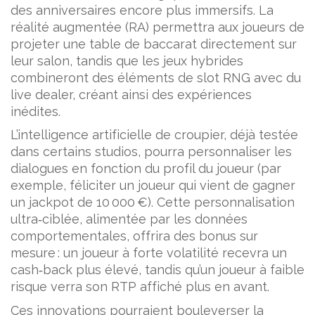
des anniversaires encore plus immersifs. La
réalité augmentée (RA) permettra aux joueurs de
projeter une table de baccarat directement sur
leur salon, tandis que les jeux hybrides
combineront des éléments de slot RNG avec du
live dealer, créant ainsi des expériences
inédites.
L’intelligence artificielle de croupier, déjà testée
dans certains studios, pourra personnaliser les
dialogues en fonction du profil du joueur (par
exemple, féliciter un joueur qui vient de gagner
un jackpot de 10 000 €). Cette personnalisation
ultra‑ciblée, alimentée par les données
comportementales, offrira des bonus sur
mesure : un joueur à forte volatilité recevra un
cash‑back plus élevé, tandis qu’un joueur à faible
risque verra son RTP affiché plus en avant.
Ces innovations pourraient bouleverser la