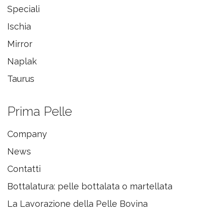
Speciali
Ischia
Mirror
Naplak
Taurus
Prima Pelle
Company
News
Contatti
Bottalatura: pelle bottalata o martellata
La Lavorazione della Pelle Bovina