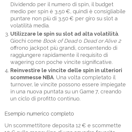
Dividendo per il numero di spin, il budget
medio per spin è 3,50 €, quindi è consigliabile
puntare non più di 3,50 € per giro su slot a
volatilità media.
Utilizzare le spin su slot ad alta volatilità
.
Giochi come
Book of Dead
o
Dead or Alive 2
offrono jackpot più grandi, consentendo di
raggiungere rapidamente il requisito di
wagering con poche vincite significative.
Reinvestire le vincite delle spin in ulteriori
scommesse NBA
. Una volta completato il
turnover, le vincite possono essere impiegate
in una nuova puntata su un Game 7, creando
un ciclo di profitto continuo.
Esempio numerico completo
Un scommettitore deposita 12 € e scommette