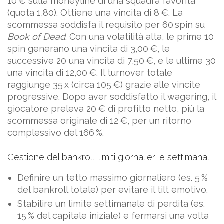
10 € sulla moneyline di una squadra favorita
(quota 1,80). Ottiene una vincita di 8 €. La
scommessa soddisfa il requisito per 60 spin su
Book of Dead
. Con una volatilità alta, le prime 10
spin generano una vincita di 3,00 €, le
successive 20 una vincita di 7,50 €, e le ultime 30
una vincita di 12,00 €. Il turnover totale
raggiunge 35 x (circa 105 €) grazie alle vincite
progressive. Dopo aver soddisfatto il wagering, il
giocatore preleva 20 € di profitto netto, più la
scommessa originale di 12 €, per un ritorno
complessivo del 166 %.
Gestione del bankroll: limiti giornalieri e settimanali
Definire un tetto massimo giornaliero (es. 5 %
del bankroll totale) per evitare il tilt emotivo.
Stabilire un limite settimanale di perdita (es.
15 % del capitale iniziale) e fermarsi una volta