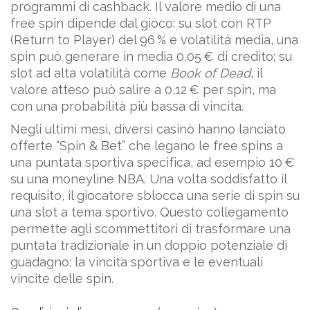
programmi di cashback. Il valore medio di una
free spin dipende dal gioco: su slot con RTP
(Return to Player) del 96 % e volatilità media, una
spin può generare in media 0,05 € di credito; su
slot ad alta volatilità come
Book of Dead
, il
valore atteso può salire a 0,12 € per spin, ma
con una probabilità più bassa di vincita.
Negli ultimi mesi, diversi casinò hanno lanciato
offerte “Spin & Bet” che legano le free spins a
una puntata sportiva specifica, ad esempio 10 €
su una moneyline NBA. Una volta soddisfatto il
requisito, il giocatore sblocca una serie di spin su
una slot a tema sportivo. Questo collegamento
permette agli scommettitori di trasformare una
puntata tradizionale in un doppio potenziale di
guadagno: la vincita sportiva e le eventuali
vincite delle spin.