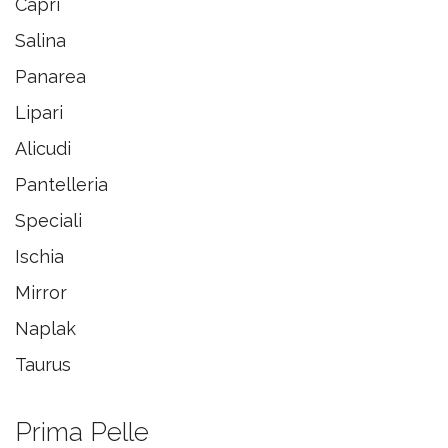
Capri
Salina
Panarea
Lipari
Alicudi
Pantelleria
Speciali
Ischia
Mirror
Naplak
Taurus
Prima Pelle