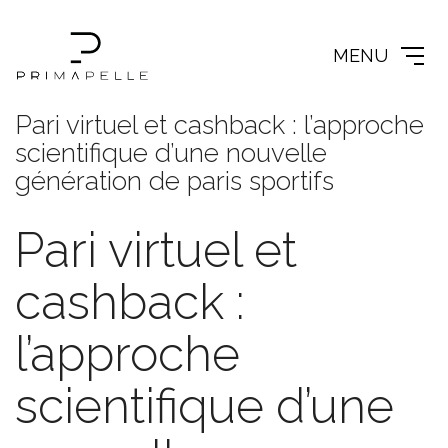
MENU
Pari virtuel et cashback : l’approche
scientifique d’une nouvelle
génération de paris sportifs
Pari virtuel et
cashback :
l’approche
scientifique d’une