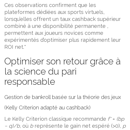
Ces observations confirment que les
plateformes dédiées aux sports virtuels,
lorsqu’elles offrent un taux cashback supérieur
combiné à une disponibilité permanente ,
permettent aux joueurs novices comme
expérimentés d’optimiser plus rapidement leur
ROI net.*
Optimiser son retour grâce à
la science du pari
responsable
Gestion de bankroll basée sur la théorie des jeux
(Kelly Criterion adapté au cashback)
Le Kelly Criterion classique recommande
f*
=
(bp
− q)/b
, où
b
représente le gain net espéré (>0),
p