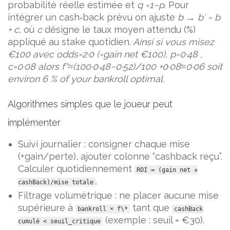
probabilité réelle estimée et
q =1−p
. Pour
intégrer un cash‑back prévu on ajuste
b
→
b′ = b
+ c
, où
c
désigne le taux moyen attendu (%)
appliqué au stake quotidien.
Ainsi si vous misez
€100 avec odds=2·0 (=gain net €100), p=0·48 ,
c=0·08 alors f*≈(100·0·48−0·52)/100 +0·08≈0·06 soit
environ 6 % of your bankroll optimal.
Algorithmes simples que le joueur peut
implémenter
Suivi journalier : consigner chaque mise
(+gain/perte), ajouter colonne “cashback reçu”.
Calculer quotidiennement
ROI = (gain net +
.
cashBack)/mise totale
Filtrage volumétrique : ne placer aucune mise
supérieure à
tant que
bankroll × f\*
cashBack
(exemple : seuil = €30).
cumulé < seuil_critique