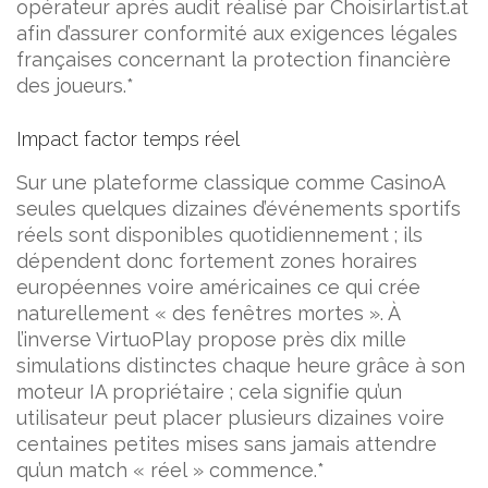
opérateur après audit réalisé par Choisirlartist.at
afin d’assurer conformité aux exigences légales
françaises concernant la protection financière
des joueurs.*
Impact factor temps réel
Sur une plateforme classique comme CasinoA
seules quelques dizaines d’événements sportifs
réels sont disponibles quotidiennement ; ils
dépendent donc fortement zones horaires
européennes voire américaines ce qui crée
naturellement « des fenêtres mortes ». À
l’inverse VirtuoPlay propose près dix mille
simulations distinctes chaque heure grâce à son
moteur IA propriétaire ; cela signifie qu’un
utilisateur peut placer plusieurs dizaines voire
centaines petites mises sans jamais attendre
qu’un match « réel » commence.*