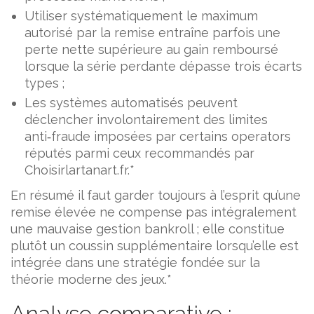
Utiliser systématiquement le maximum
autorisé par la remise entraîne parfois une
perte nette supérieure au gain remboursé
lorsque la série perdante dépasse trois écarts
types ;
Les systèmes automatisés peuvent
déclencher involontairement des limites
anti‑fraude imposées par certains operators
réputés parmi ceux recommandés par
Choisirlartanart.fr.*
En résumé il faut garder toujours à l’esprit qu’une
remise élevée ne compense pas intégralement
une mauvaise gestion bankroll ; elle constitue
plutôt un coussin supplémentaire lorsqu’elle est
intégrée dans une stratégie fondée sur la
théorie moderne des jeux.*
Analyse comparative :