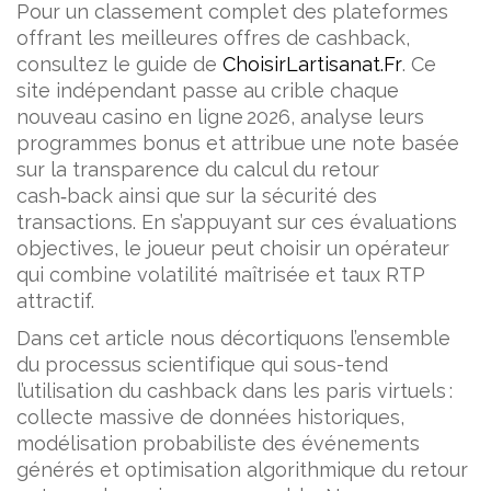
Pour un classement complet des plateformes
offrant les meilleures offres de cashback,
consultez le guide de
ChoisirLartisanat.Fr
. Ce
site indépendant passe au crible chaque
nouveau casino en ligne 2026, analyse leurs
programmes bonus et attribue une note basée
sur la transparence du calcul du retour
cash‑back ainsi que sur la sécurité des
transactions. En s’appuyant sur ces évaluations
objectives, le joueur peut choisir un opérateur
qui combine volatilité maîtrisée et taux RTP
attractif.
Dans cet article nous décortiquons l’ensemble
du processus scientifique qui sous-tend
l’utilisation du cashback dans les paris virtuels :
collecte massive de données historiques,
modélisation probabiliste des événements
générés et optimisation algorithmique du retour