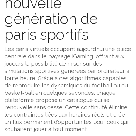
nouvelle
génération de
paris sportifs
Les paris virtuels occupent aujourd’hui une place
centrale dans le paysage iGaming, offrant aux
joueurs la possibilité de miser sur des
simulations sportives générées par ordinateur à
toute heure. Grâce à des algorithmes capables
de reproduire les dynamiques du football ou du
basket‑ball en quelques secondes, chaque
plateforme propose un catalogue qui se
renouvelle sans cesse. Cette continuité élimine
les contraintes liées aux horaires réels et crée
un flux permanent d’opportunités pour ceux qui
souhaitent jouer à tout moment.