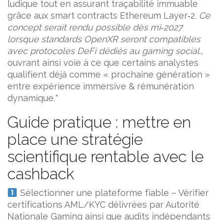
ludique tout en assurant traçabilité immuable
grâce aux smart contracts Ethereum Layer‑2
. Ce
concept serait rendu possible dès mi‑2027
lorsque standards OpenXR seront compatibles
avec protocoles DeFi dédiés au gaming social.
,
ouvrant ainsi voie à ce que certains analystes
qualifient déjà comme « prochaine génération »
entre expérience immersive & rémunération
dynamique.*
Guide pratique : mettre en
place une stratégie
scientifique rentable avec le
cashback
Sélectionner une plateforme fiable – Vérifier
certifications AML/KYC délivrées par Autorité
Nationale Gaming ainsi que audits indépendants