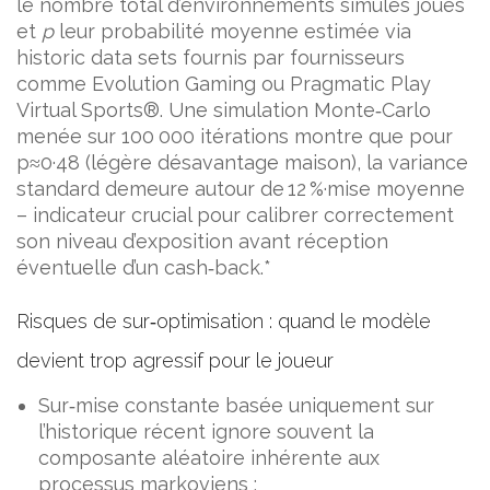
le nombre total d’environnements simulés joués
et
p
leur probabilité moyenne estimée via
historic data sets fournis par fournisseurs
comme Evolution Gaming ou Pragmatic Play
Virtual Sports®. Une simulation Monte‑Carlo
menée sur 100 000 itérations montre que pour
p≈0·48 (légère désavantage maison), la variance
standard demeure autour de 12 %·mise moyenne
– indicateur crucial pour calibrer correctement
son niveau d’exposition avant réception
éventuelle d’un cash‑back.*
Risques de sur‑optimisation : quand le modèle
devient trop agressif pour le joueur
Sur‑mise constante basée uniquement sur
l’historique récent ignore souvent la
composante aléatoire inhérente aux
processus markoviens ;