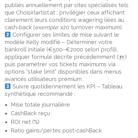
publiés annuellement par sites spécialisés tels
que Choisirlartist.at ; privilégier ceux affichant
clairement leurs conditions wagering liées au
cash‑back (
exemple
: x20 turnover maximum).
Configurer ses limites de mise suivant le
modèle Kelly modifié – Déterminer votre
bankroll initiale (€500–€2000 selon profil),
appliquer formule décrite précédemment (
)
f*
puis paramétrer vos tickets maximums via
options “stake limit” disponibles dans menus
avancés utilisateurs premium .
Suivre quotidiennement les KPI – Tableau
synthétique recommandé :
Mise totale journalière
CashBack reçu
ROI net (%)
Ratio gains/pertes post-cashBack