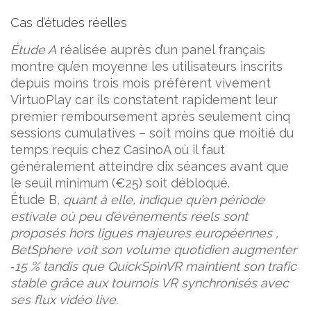
Cas d’études réelles
Étude A
réalisée auprès d’un panel français
montre qu’en moyenne les utilisateurs inscrits
depuis moins trois mois préfèrent vivement
VirtuoPlay car ils constatent rapidement leur
premier remboursement après seulement cinq
sessions cumulatives – soit moins que moitié du
temps requis chez CasinoA où il faut
généralement atteindre dix séances avant que
le seuil minimum (€25) soit débloqué.
Étude B
, quant à elle, indique qu’en période
estivale où peu d’événements réels sont
proposés hors ligues majeures européennes ,
BetSphere voit son volume quotidien augmenter
‑15 % tandis que QuickSpinVR maintient son trafic
stable grâce aux tournois VR synchronisés avec
ses flux vidéo live.