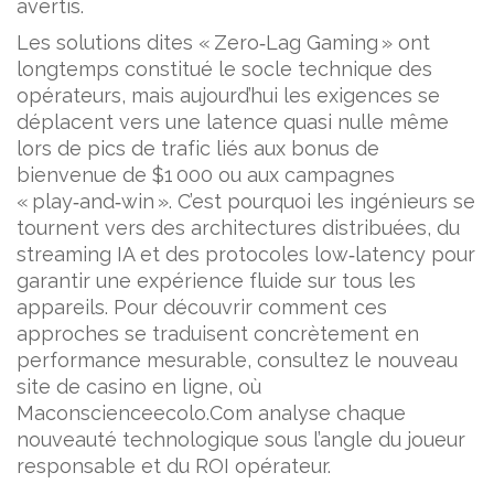
avertis.
Les solutions dites « Zero‑Lag Gaming » ont
longtemps constitué le socle technique des
opérateurs, mais aujourd’hui les exigences se
déplacent vers une latence quasi nulle même
lors de pics de trafic liés aux bonus de
bienvenue de $1 000 ou aux campagnes
« play‑and‑win ». C’est pourquoi les ingénieurs se
tournent vers des architectures distribuées, du
streaming IA et des protocoles low‑latency pour
garantir une expérience fluide sur tous les
appareils. Pour découvrir comment ces
approches se traduisent concrètement en
performance mesurable, consultez le nouveau
site de casino en ligne, où
Maconscienceecolo.Com analyse chaque
nouveauté technologique sous l’angle du joueur
responsable et du ROI opérateur.