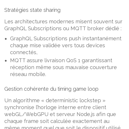
Stratégies state sharing
Les architectures modernes misent souvent sur
GraphQL Subscriptions ou MQTT broker dédié :
GraphQL Subscriptions push instantanément
chaque mise validée vers tous devices
connectés,
MQTT assure livraison QoS 1 garantissant
réception même sous mauvaise couverture
réseau mobile.
Gestion cohérente du timing game loop
Un algorithme « deterministic lockstep »
synchronise l’horloge interne entre client
webGL/WebGPU et serveur Node.js afin que
chaque frame soit calculée exactement au
même moment quel que soit le dispositif utilisé.