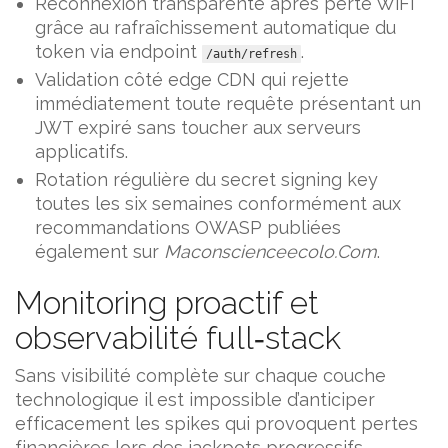
Reconnexion transparente après perte WiFi
grâce au rafraîchissement automatique du
token via endpoint
.
/auth/refresh
Validation côté edge CDN qui rejette
immédiatement toute requête présentant un
JWT expiré sans toucher aux serveurs
applicatifs.
Rotation régulière du secret signing key
toutes les six semaines conformément aux
recommandations OWASP publiées
également sur
Maconscienceecolo.Com
.
Monitoring proactif et
observabilité full‑stack
Sans visibilité complète sur chaque couche
technologique il est impossible d’anticiper
efficacement les spikes qui provoquent pertes
financières lors des jackpots progressifs