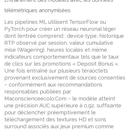
télémétriques anonymisées
Les pipelines ML utilisent TensorFlow ou
PyTorch pour créer un réseau neuronal léger
dont l’entrée comprend : device type, historique
RTP observé par session, valeur cumulative
mise (Wagering), heures locales et même
indicateurs comportementaux tels que le taux
de clics sur les promotions « Deposit Bonus ».
Une fois entraîné sur plusieurs téraoctets
provenant exclusivement de sources consenties
– conformément aux recommandations
responsables publiées par
Maconscienceecolo.Com – le modèle atteint
une précision AUC supérieure à 0,92, suffisante
pour déclencher préemptivement le
téléchargement des textures HD et sons
surround associés aux jeux premium comme