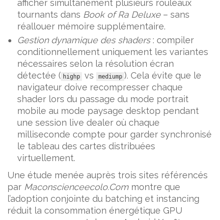
afficher simultanément plusieurs rouleaux
tournants dans
Book of Ra Deluxe
– sans
réallouer mémoire supplémentaire.
Gestion dynamique des shaders
: compiler
conditionnellement uniquement les variantes
nécessaires selon la résolution écran
détectée (
vs
). Cela évite que le
highp
mediump
navigateur doive recompresser chaque
shader lors du passage du mode portrait
mobile au mode paysage desktop pendant
une session live dealer où chaque
milliseconde compte pour garder synchronisé
le tableau des cartes distribuées
virtuellement.
Une étude menée auprès trois sites référencés
par
Maconscienceecolo.Com
montre que
l’adoption conjointe du batching et instancing
réduit la consommation énergétique GPU