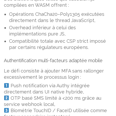
compilées en WASM offrent :
Opérations ChaCha20–Poly1305 exécutées
directement dans le thread JavaScript,
Overhead inférieur à celui des
implémentations pure JS,
Compatibilité totale avec CSP strict imposé
par certains régulateurs européens.
Authentification multi-facteurs adaptée mobile
Le défi consiste à ajouter MFA sans rallonger
excessivement le processus login :
Push notification via Authy intégrée
directement dans UI native hybride,
OTP basé SMS limité à <200 ms grâce au
service webhook local,
Biométrie TouchID / FaceID utilisée comme