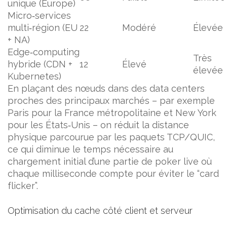
unique (Europe)
Micro‑services
multi‑région (EU
22
Modéré
Élevée
+ NA)
Edge‑computing
Très
hybride (CDN +
12
Élevé
élevée
Kubernetes)
En plaçant des nœuds dans des data centers
proches des principaux marchés – par exemple
Paris pour la France métropolitaine et New York
pour les États‑Unis – on réduit la distance
physique parcourue par les paquets TCP/QUIC,
ce qui diminue le temps nécessaire au
chargement initial d’une partie de poker live où
chaque milliseconde compte pour éviter le “card
flicker”.
Optimisation du cache côté client et serveur