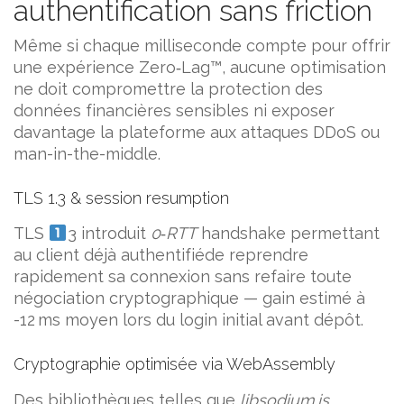
authentification sans friction
Même si chaque milliseconde compte pour offrir
une expérience Zero‑Lag™, aucune optimisation
ne doit compromettre la protection des
données financières sensibles ni exposer
davantage la plateforme aux attaques DDoS ou
man-in-the-middle.
TLS 1.3 & session resumption
TLS
​3 introduit
0‑RTT
handshake permettant
au client déjà authentifiéde reprendre
rapidement sa connexion sans refaire toute
négociation cryptographique — gain estimé à
-12 ms moyen lors du login initial avant dépôt.
Cryptographie optimisée via WebAssembly
Des bibliothèques telles que
libsodium.js