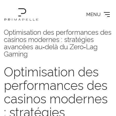
MENU
Optimisation des performances des
casinos modernes : stratégies
avancées au‑delà du Zero‑Lag
Gaming
Optimisation des
performances des
casinos modernes
: stratégies