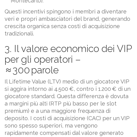
Montecarlo).
Questi incentivi spingono i membri a diventare
veri e propri ambasciatori del brand, generando
crescita organica senza costi di acquisizione
tradizionali.
3. Il valore economico dei VIP
per gli operatori –
≈ 300 parole
Il Lifetime Value (LTV) medio di un giocatore VIP
si aggira intorno ai 4.500 €, contro i 1.200 € di un
giocatore standard. Questa differenza è dovuta
a margini più alti (RTP più basso per le slot
premium) e a una maggiore frequenza di
deposito. I costi di acquisizione (CAC) per un VIP
sono spesso superiori, ma vengono
rapidamente compensati dal valore generato