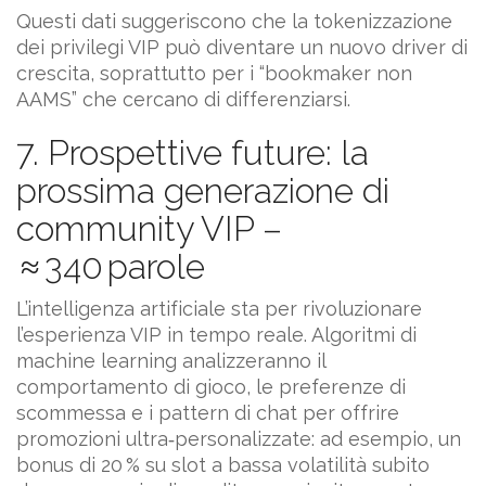
Questi dati suggeriscono che la tokenizzazione
dei privilegi VIP può diventare un nuovo driver di
crescita, soprattutto per i “bookmaker non
AAMS” che cercano di differenziarsi.
7. Prospettive future: la
prossima generazione di
community VIP –
≈ 340 parole
L’intelligenza artificiale sta per rivoluzionare
l’esperienza VIP in tempo reale. Algoritmi di
machine learning analizzeranno il
comportamento di gioco, le preferenze di
scommessa e i pattern di chat per offrire
promozioni ultra‑personalizzate: ad esempio, un
bonus di 20 % su slot a bassa volatilità subito