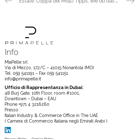
Estate, Coppa del Mondo e Casinò: come i programmi di fedeltà stanno rivoluzionando il gioco d’azzardo online
10 Tipps, wie du das Beste aus den Boni bei BillionaireSpin Casino herausholst
Info
MiaPelle srl
Via di Mezzo, 172/C – 41015 Nonantola (MO)
Tel. 059 541191 – Fax 059 541151
info@primapelle.it
Ufficio di Rappresentanza in Dubai:
48 Burj Gate, 10th Floor, room #1001,
Downtown – Dubai – EAU
Phone +971 4 3216260
Presso :
Italian Industry & Commerce Office in The UAE
( Camera di Commercio Italiana negli Emirati Arabi )