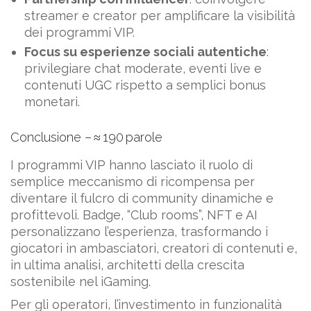
streamer e creator per amplificare la visibilità
dei programmi VIP.
Focus su esperienze sociali autentiche
:
privilegiare chat moderate, eventi live e
contenuti UGC rispetto a semplici bonus
monetari.
Conclusione – ≈ 190 parole
I programmi VIP hanno lasciato il ruolo di
semplice meccanismo di ricompensa per
diventare il fulcro di community dinamiche e
profittevoli. Badge, “Club rooms”, NFT e AI
personalizzano l’esperienza, trasformando i
giocatori in ambasciatori, creatori di contenuti e,
in ultima analisi, architetti della crescita
sostenibile nel iGaming.
Per gli operatori, l’investimento in funzionalità