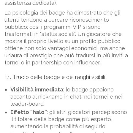
assistenza dedicata).
La psicologia dei badge ha dimostrato che gli
utenti tendono a cercare riconoscimento
pubblico; così i programmi VIP si sono
trasformati in “status sociali”. Un giocatore che
mostra il proprio livello su un profilo pubblico
ottiene non solo vantaggi economici, ma anche
un’aura di prestigio che può tradursi in più inviti a
tornei o in partnership con influencer.
1.1. Il ruolo delle badge e dei ranghi visibili
Visibilità immediata
: le badge appaiono
accanto al nickname in chat, nei tornei e nei
leader‑board.
Effetto “halo”
: gli altri giocatori percepiscono
il titolare della badge come più esperto,
aumentando la probabilità di seguirlo.