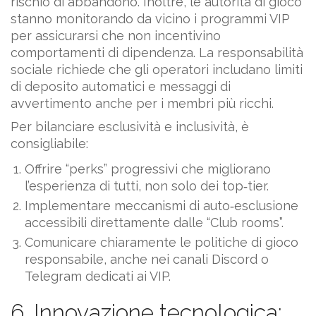
rischio di abbandono. Inoltre, le autorità di gioco
stanno monitorando da vicino i programmi VIP
per assicurarsi che non incentivino
comportamenti di dipendenza. La responsabilità
sociale richiede che gli operatori includano limiti
di deposito automatici e messaggi di
avvertimento anche per i membri più ricchi.
Per bilanciare esclusività e inclusività, è
consigliabile:
Offrire “perks” progressivi che migliorano
l’esperienza di tutti, non solo dei top‑tier.
Implementare meccanismi di auto‑esclusione
accessibili direttamente dalle “Club rooms”.
Comunicare chiaramente le politiche di gioco
responsabile, anche nei canali Discord o
Telegram dedicati ai VIP.
6. Innovazione tecnologica: