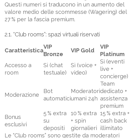
Questi numeri si traducono in un aumento del
valore medio delle scommesse (Wagering) del
27 % per la fascia premium.
2.1. “Club rooms”: spazi virtuali riservati
VIP
VIP
Caratteristica
VIP Gold
Bronze
Platinum
Sì (eventi
Accesso a
Sì (chat
Sì (voice +
live +
room
testuale)
video)
concierge)
Team
Bot
Moderatori
dedicato +
Moderazione
automatici
umani 24h
assistenza
premium
5 % extra
10 % extra
15 % extra +
Bonus
su
+ spin
cash back
esclusivi
depositi
giornalieri
illimitato
Le “Club rooms” sono gestite da moderatori