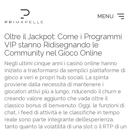
MENU
Oltre il Jackpot: Come i Programmi
VIP stanno Ridisegnando le
Community nel Gioco Online
Negli ultimi cinque anni i casinò online hanno
iniziato a trasformarsi da semplici piattaforme di
gioco a veri e propri hub sociali. La spinta
proviene dalla necessità di mantenere i
giocatori attivi più a lungo, riducendo il churn e
creando valore aggiunto che vada oltre il
classico bonus di benvenuto. Oggi, le funzioni di
chat, i feed di attività e le classifiche in tempo
reale sono parte integrante dell’esperienza,
tanto quanto la volatilità di una slot o il RTP di un