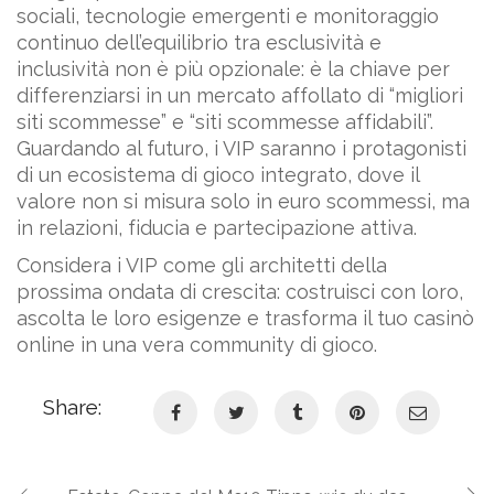
sociali, tecnologie emergenti e monitoraggio
continuo dell’equilibrio tra esclusività e
inclusività non è più opzionale: è la chiave per
differenziarsi in un mercato affollato di “migliori
siti scommesse” e “siti scommesse affidabili”.
Guardando al futuro, i VIP saranno i protagonisti
di un ecosistema di gioco integrato, dove il
valore non si misura solo in euro scommessi, ma
in relazioni, fiducia e partecipazione attiva.
Considera i VIP come gli architetti della
prossima ondata di crescita: costruisci con loro,
ascolta le loro esigenze e trasforma il tuo casinò
online in una vera community di gioco.
Share: