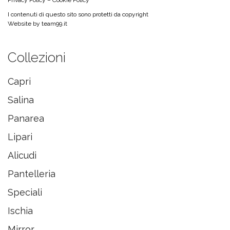
Privacy Policy
–
Cookie Policy
I contenuti di questo sito sono protetti da copyright
Website by
team99.it
Collezioni
Capri
Salina
Panarea
Lipari
Alicudi
Pantelleria
Speciali
Ischia
Mirror