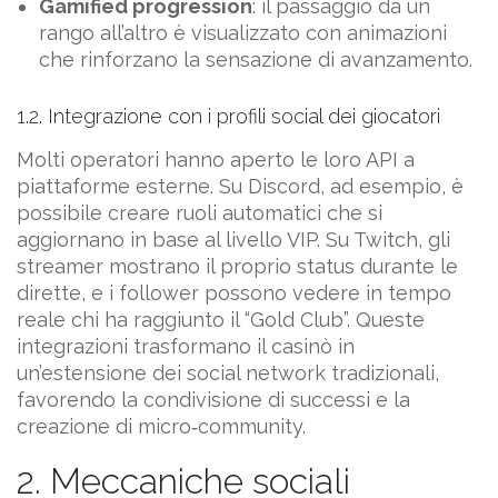
Gamified progression
: il passaggio da un
rango all’altro è visualizzato con animazioni
che rinforzano la sensazione di avanzamento.
1.2. Integrazione con i profili social dei giocatori
Molti operatori hanno aperto le loro API a
piattaforme esterne. Su Discord, ad esempio, è
possibile creare ruoli automatici che si
aggiornano in base al livello VIP. Su Twitch, gli
streamer mostrano il proprio status durante le
dirette, e i follower possono vedere in tempo
reale chi ha raggiunto il “Gold Club”. Queste
integrazioni trasformano il casinò in
un’estensione dei social network tradizionali,
favorendo la condivisione di successi e la
creazione di micro‑community.
2. Meccaniche sociali