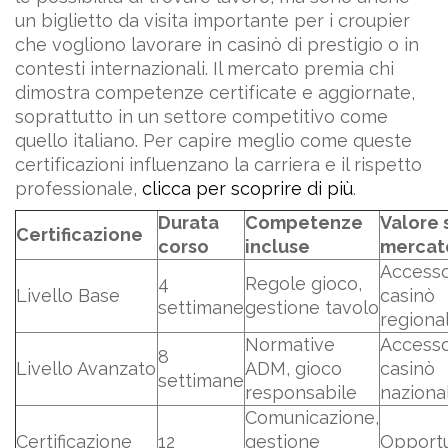
un biglietto da visita importante per i croupier
che vogliono lavorare in casinò di prestigio o in
contesti internazionali. Il mercato premia chi
dimostra competenze certificate e aggiornate,
soprattutto in un settore competitivo come
quello italiano. Per capire meglio come queste
certificazioni influenzano la carriera e il rispetto
professionale,
clicca per scoprire di più
.
Durata
Competenze
Valore 
Certificazione
corso
incluse
mercat
Accesso
4
Regole gioco,
Livello Base
casinò
settimane
gestione tavolo
regional
Normative
Accesso
8
Livello Avanzato
ADM, gioco
casinò
settimane
responsabile
nazional
Comunicazione,
Certificazione
12
gestione
Opportu