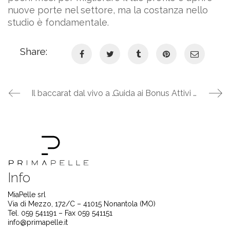
nuove porte nel settore, ma la costanza nello
studio è fondamentale.
Share:
Il baccarat dal vivo a confronto: live dealer vs RNG per ogni giocatore
Guida ai Bonus Attivi su Megapari: Benvenuto, Free Spin e Cashback Analizzati
Info
MiaPelle srl
Via di Mezzo, 172/C – 41015 Nonantola (MO)
Tel. 059 541191 – Fax 059 541151
info@primapelle.it