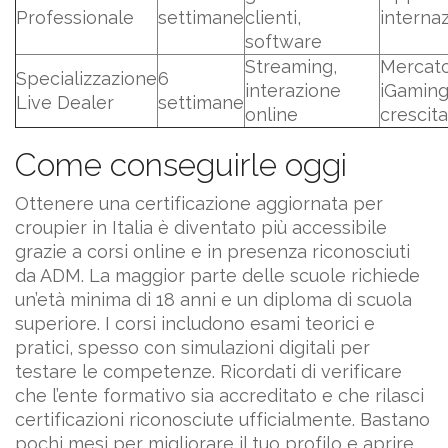
Professionale
settimane
clienti,
internaz
software
Streaming,
Mercat
Specializzazione
6
interazione
iGaming
Live Dealer
settimane
online
crescita
Come conseguirle oggi
Ottenere una certificazione aggiornata per
croupier in Italia è diventato più accessibile
grazie a corsi online e in presenza riconosciuti
da ADM. La maggior parte delle scuole richiede
un’età minima di 18 anni e un diploma di scuola
superiore. I corsi includono esami teorici e
pratici, spesso con simulazioni digitali per
testare le competenze. Ricordati di verificare
che l’ente formativo sia accreditato e che rilasci
certificazioni riconosciute ufficialmente. Bastano
pochi mesi per migliorare il tuo profilo e aprire