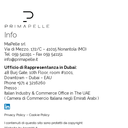
Info
MiaPelle srl
Via di Mezzo, 172/C – 41015 Nonantola (MO)
Tel. 059 541191 – Fax 059 541151
info@primapelle.it
Ufficio di Rappresentanza in Dubai:
48 Burj Gate, 10th Floor, room #1001,
Downtown – Dubai – EAU
Phone +971 4 3216260
Presso :
Italian Industry & Commerce Office in The UAE
( Camera di Commercio Italiana negli Emirati Arabi )
Privacy Policy
–
Cookie Policy
I contenuti di questo sito sono protetti da copyright
Website by
team99.it