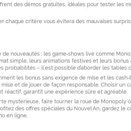
frent des démos gratuites, idéales pour tester les 
r chaque critère vous évitera des mauvaises surprise
e de nouveautés : les game‑shows live comme Monopo
mat simple, leurs animations festives et leurs bonus 
s probabilités – il est possible d’aborder les tables 
ent les bonus sans exigence de mise et les cash‑bac
mise et de jouer de façon responsable. Choisir un ca
nt réactif, garantit une expérience sûre et agréable.
orte mystérieuse, faire tourner la roue de Monopoly 
ofitez des offres spéciales du Nouvel An, gardez le 
no en ligne.