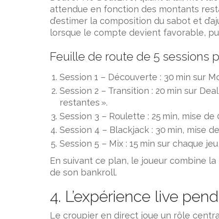
attendue en fonction des montants restan
d’estimer la composition du sabot et d’
lorsque le compte devient favorable, pu
Feuille de route de 5 sessions 
Session 1 – Découverte : 30 min sur Mo
Session 2 – Transition : 20 min sur Deal
restantes ».
Session 3 – Roulette : 25 min, mise de 
Session 4 – Blackjack : 30 min, mise de
Session 5 – Mix : 15 min sur chaque je
En suivant ce plan, le joueur combine la
de son bankroll.
4. L’expérience live pend
Le croupier en direct joue un rôle centra