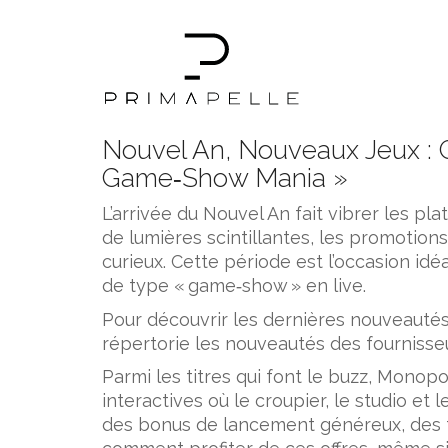
Nouvel An, Nouveaux Jeux : G
Game‑Show Mania »
L’arrivée du Nouvel An fait vibrer les pl
de lumières scintillantes, les promotion
curieux. Cette période est l’occasion id
de type « game‑show » en live.
Pour découvrir les dernières nouveautés
répertorie les nouveautés des fournisseu
Parmi les titres qui font le buzz, Monop
interactives où le croupier, le studio et 
des bonus de lancement généreux, des t