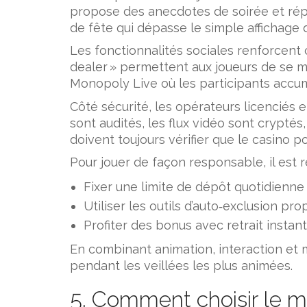
propose des anecdotes de soirée et ré
de fête qui dépasse le simple affichage 
Les fonctionnalités sociales renforcent 
dealer » permettent aux joueurs de se m
Monopoly Live où les participants accu
Côté sécurité, les opérateurs licenciés
sont audités, les flux vidéo sont crypté
doivent toujours vérifier que le casino p
Pour jouer de façon responsable, il est
Fixer une limite de dépôt quotidienne (
Utiliser les outils d’auto‑exclusion pro
Profiter des bonus avec retrait instan
En combinant animation, interaction et m
pendant les veillées les plus animées.
5. Comment choisir le me