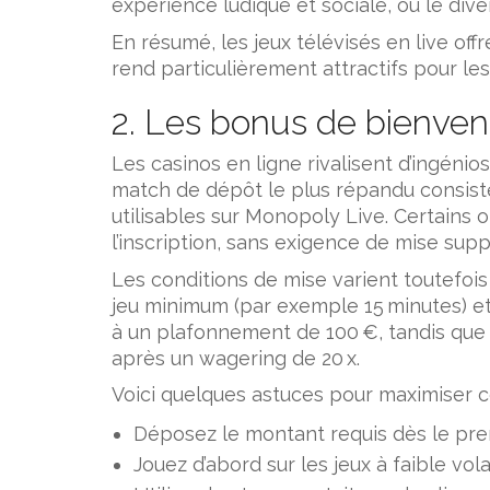
expérience ludique et sociale, où le div
En résumé, les jeux télévisés en live offr
rend particulièrement attractifs pour les
2. Les bonus de bienve
Les casinos en ligne rivalisent d’ingéni
match de dépôt le plus répandu consist
utilisables sur Monopoly Live. Certains 
l’inscription, sans exigence de mise sup
Les conditions de mise varient toutefois
jeu minimum (par exemple 15 minutes) et 
à un plafonnement de 100 €, tandis que
après un wagering de 20 x.
Voici quelques astuces pour maximiser c
Déposez le montant requis dès le pre
Jouez d’abord sur les jeux à faible vo