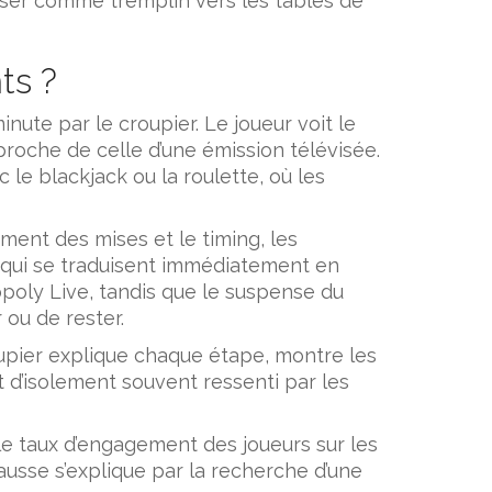
liser comme tremplin vers les tables de
ts ?
ute par le croupier. Le joueur voit le
proche de celle d’une émission télévisée.
 le blackjack ou la roulette, où les
ement des mises et le timing, les
) qui se traduisent immédiatement en
opoly Live, tandis que le suspense du
 ou de rester.
roupier explique chaque étape, montre les
 d’isolement souvent ressenti par les
e taux d’engagement des joueurs sur les
usse s’explique par la recherche d’une