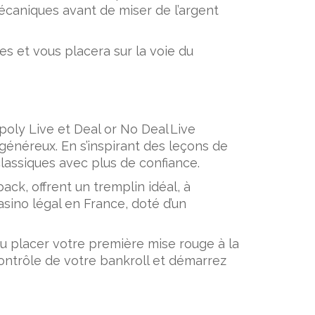
mécaniques avant de miser de l’argent
s et vous placera sur la voie du
ly Live et Deal or No Deal Live
généreux. En s’inspirant des leçons de
classiques avec plus de confiance.
k, offrent un tremplin idéal, à
sino légal en France, doté d’un
ou placer votre première mise rouge à la
contrôle de votre bankroll et démarrez