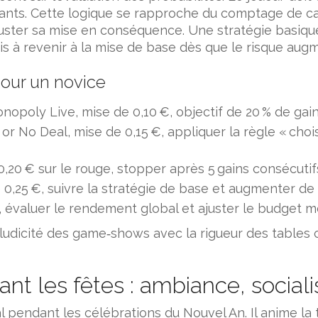
ts. Cette logique se rapproche du comptage de cartes
ajuster sa mise en conséquence. Une stratégie basiqu
is à revenir à la mise de base dès que le risque aug
pour un novice
nopoly Live, mise de 0,10 €, objectif de 20 % de gain
 or No Deal, mise de 0,15 €, appliquer la règle « chois
0,20 € sur le rouge, stopper après 5 gains consécutif
 0,25 €, suivre la stratégie de base et augmenter de 
u, évaluer le rendement global et ajuster le budget m
 ludicité des game‑shows avec la rigueur des tables c
ant les fêtes : ambiance, sociali
l pendant les célébrations du Nouvel An. Il anime la 