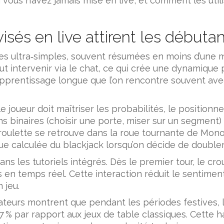
 vous n’avez jamais misé en live, et comment les uti
visés en live attirent les débutan
es ultra‑simples, souvent résumées en moins d’une min
 intervenir via le chat, ce qui crée une dynamique 
’apprentissage longue que l’on rencontre souvent avec
 joueur doit maîtriser les probabilités, le positionn
 binaires (choisir une porte, miser sur un segment
 roulette se retrouve dans la roue tournante de Mon
que calculée du blackjack lorsqu’on décide de doubler
ns les tutoriels intégrés. Dès le premier tour, le c
en temps réel. Cette interaction réduit le sentiment
 jeu.
teurs montrent que pendant les périodes festives, l
 par rapport aux jeux de table classiques. Cette ha