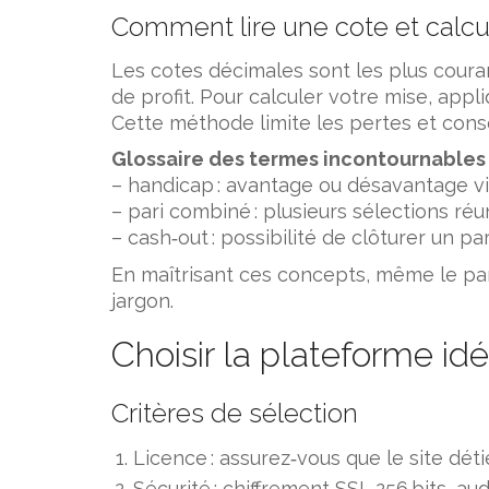
Comment lire une cote et calcu
Les cotes décimales sont les plus couran
de profit. Pour calculer votre mise, appli
Cette méthode limite les pertes et conse
Glossaire des termes incontournables
– handicap : avantage ou désavantage vi
– pari combiné : plusieurs sélections r
– cash‑out : possibilité de clôturer un pa
En maîtrisant ces concepts, même le pari
jargon.
Choisir la plateforme id
Critères de sélection
Licence : assurez‑vous que le site dét
Sécurité : chiffrement SSL 256 bits, au