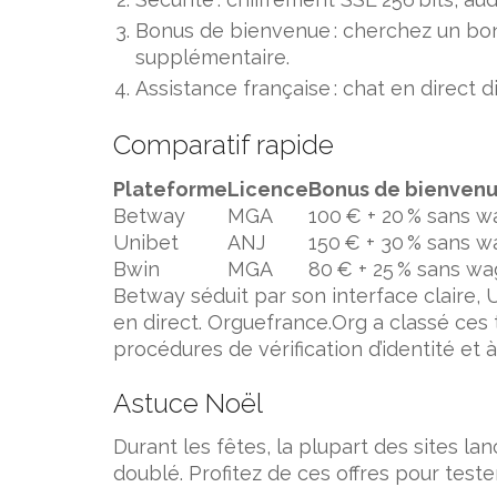
Bonus de bienvenue : cherchez un bon
supplémentaire.
Assistance française : chat en direct 
Comparatif rapide
Plateforme
Licence
Bonus de bienven
Betway
MGA
100 € + 20 % sans w
Unibet
ANJ
150 € + 30 % sans w
Bwin
MGA
80 € + 25 % sans wa
Betway séduit par son interface claire, 
en direct. Orguefrance.Org a classé ces 
procédures de vérification d’identité et 
Astuce Noël
Durant les fêtes, la plupart des sites l
doublé. Profitez de ces offres pour tester