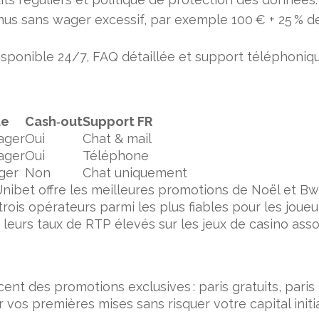
us sans wager excessif, par exemple 100 € + 25 % d
disponible 24/7, FAQ détaillée et support téléphoniqu
ue
Cash‑out
Support FR
ager
Oui
Chat & mail
ager
Oui
Téléphone
ger
Non
Chat uniquement
Unibet offre les meilleures promotions de Noël et B
trois opérateurs parmi les plus fiables pour les joue
à leurs taux de RTP élevés sur les jeux de casino asso
ancent des promotions exclusives : paris gratuits, pa
 vos premières mises sans risquer votre capital initia