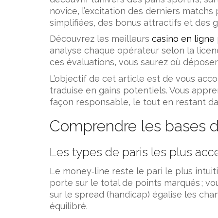
novice, l’excitation des derniers matchs
simplifiées, des bonus attractifs et des
Découvrez les meilleurs
casino en ligne
analyse chaque opérateur selon la licenc
ces évaluations, vous saurez où déposer
L’objectif de cet article est de vous ac
traduise en gains potentiels. Vous appren
façon responsable, le tout en restant da
Comprendre les bases d
Les types de paris les plus acc
Le money‑line reste le pari le plus intuiti
porte sur le total de points marqués ; vou
sur le spread (handicap) égalise les chanc
équilibré.