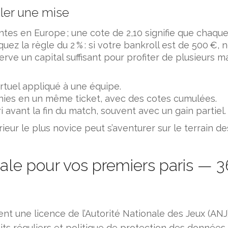
ler une mise
tes en Europe ; une cote de 2,10 signifie que chaque 
quez la règle du 2 % : si votre bankroll est de 500 €, 
rve un capital suffisant pour profiter de plusieurs m
rtuel appliqué à une équipe.
éunies en un même ticket, avec des cotes cumulées.
ri avant la fin du match, souvent avec un gain partiel.
eur le plus novice peut s’aventurer sur le terrain de
éale pour vos premiers paris — 
ient une licence de l’Autorité Nationale des Jeux (ANJ
dits réguliers et politique de protection des données.