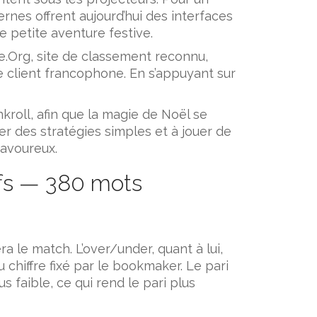
rnes offrent aujourd’hui des interfaces
e petite aventure festive.
e.Org, site de classement reconnu,
e client francophone. En s’appuyant sur
kroll, afin que la magie de Noël se
uer des stratégies simples et à jouer de
savoureux.
ffs — 380 mots
tera le match. L’over/under, quant à lui,
u chiffre fixé par le bookmaker. Le pari
s faible, ce qui rend le pari plus