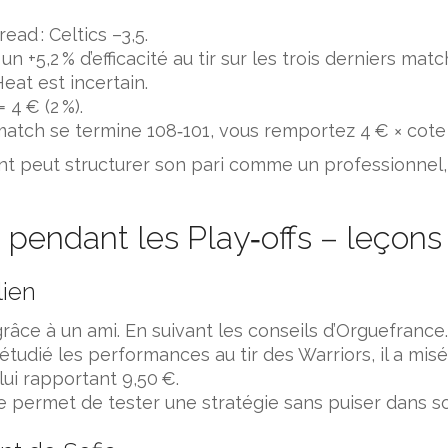
ad : Celtics –3,5.
t un +5,2 % d’efficacité au tir sur les trois derniers matc
Heat est incertain.
 4 € (2 %).
le match se termine 108‑101, vous remportez 4 € × cote 1
t peut structurer son pari comme un professionnel,
is pendant les Play‑offs – leçon
lien
grâce à un ami. En suivant les conseils d’Orguefrance.O
tudié les performances au tir des Warriors, il a misé
lui rapportant 9,50 €.
permet de tester une stratégie sans puiser dans son 