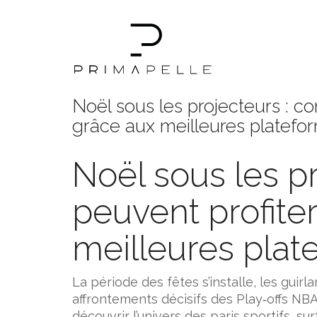
Noël sous les projecteurs : c
grâce aux meilleures platefo
Noël sous les p
peuvent profite
meilleures plat
La période des fêtes s’installe, les guirl
affrontements décisifs des Play‑offs NB
découvrir l’univers des paris sportifs, s