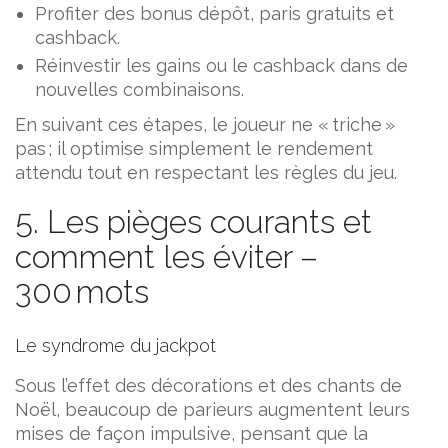
Profiter des bonus dépôt, paris gratuits et
cashback.
Réinvestir les gains ou le cashback dans de
nouvelles combinaisons.
En suivant ces étapes, le joueur ne « triche »
pas ; il optimise simplement le rendement
attendu tout en respectant les règles du jeu.
5. Les pièges courants et
comment les éviter –
300 mots
Le syndrome du jackpot
Sous l’effet des décorations et des chants de
Noël, beaucoup de parieurs augmentent leurs
mises de façon impulsive, pensant que la