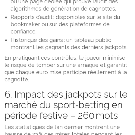
ou une page dédiée qui prouve l’audit des
algorithmes de génération de cagnottes.
Rapports d’audit : disponibles sur le site du
bookmaker ou sur des plateformes de
confiance.
Historique des gains : un tableau public
montrant les gagnants des derniers jackpots.
En pratiquant ces contrôles, le joueur minimise
le risque de tomber sur une arnaque et garantit
que chaque euro misé participe réellement à la
cagnotte.
6. Impact des jackpots sur le
marché du sport‑betting en
période festive – 260 mots
Les statistiques de l’an dernier montrent une
hausse de 23 % des mises totales pendant les