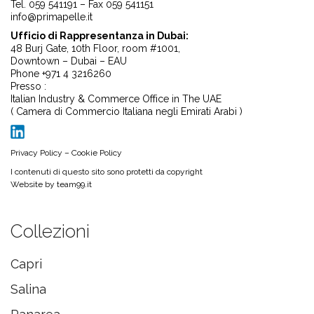
Tel. 059 541191 – Fax 059 541151
info@primapelle.it
Ufficio di Rappresentanza in Dubai:
48 Burj Gate, 10th Floor, room #1001,
Downtown – Dubai – EAU
Phone +971 4 3216260
Presso :
Italian Industry & Commerce Office in The UAE
( Camera di Commercio Italiana negli Emirati Arabi )
Privacy Policy
–
Cookie Policy
I contenuti di questo sito sono protetti da copyright
Website by
team99.it
Collezioni
Capri
Salina