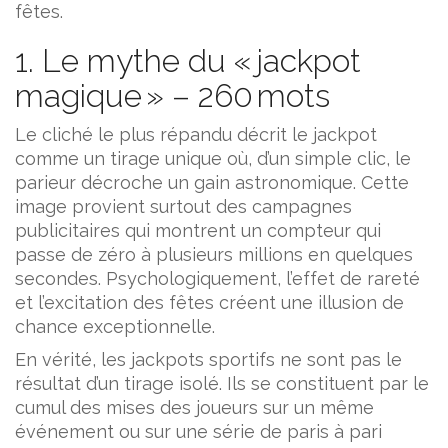
fêtes.
1. Le mythe du « jackpot
magique » – 260 mots
Le cliché le plus répandu décrit le jackpot
comme un tirage unique où, d’un simple clic, le
parieur décroche un gain astronomique. Cette
image provient surtout des campagnes
publicitaires qui montrent un compteur qui
passe de zéro à plusieurs millions en quelques
secondes. Psychologiquement, l’effet de rareté
et l’excitation des fêtes créent une illusion de
chance exceptionnelle.
En vérité, les jackpots sportifs ne sont pas le
résultat d’un tirage isolé. Ils se constituent par le
cumul des mises des joueurs sur un même
événement ou sur une série de paris à pari