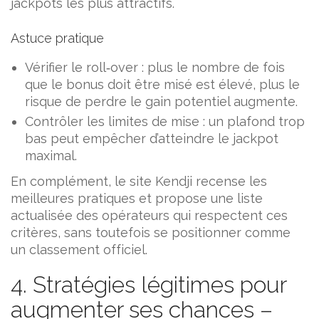
jackpots les plus attractifs.
Astuce pratique
Vérifier le roll‑over : plus le nombre de fois
que le bonus doit être misé est élevé, plus le
risque de perdre le gain potentiel augmente.
Contrôler les limites de mise : un plafond trop
bas peut empêcher d’atteindre le jackpot
maximal.
En complément, le site Kendji recense les
meilleures pratiques et propose une liste
actualisée des opérateurs qui respectent ces
critères, sans toutefois se positionner comme
un classement officiel.
4. Stratégies légitimes pour
augmenter ses chances –