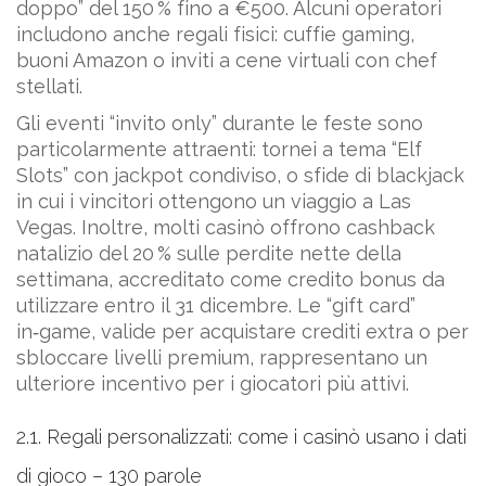
doppo” del 150 % fino a €500. Alcuni operatori
includono anche regali fisici: cuffie gaming,
buoni Amazon o inviti a cene virtuali con chef
stellati.
Gli eventi “invito only” durante le feste sono
particolarmente attraenti: tornei a tema “Elf
Slots” con jackpot condiviso, o sfide di blackjack
in cui i vincitori ottengono un viaggio a Las
Vegas. Inoltre, molti casinò offrono cashback
natalizio del 20 % sulle perdite nette della
settimana, accreditato come credito bonus da
utilizzare entro il 31 dicembre. Le “gift card”
in‑game, valide per acquistare crediti extra o per
sbloccare livelli premium, rappresentano un
ulteriore incentivo per i giocatori più attivi.
2.1. Regali personalizzati: come i casinò usano i dati
di gioco – 130 parole