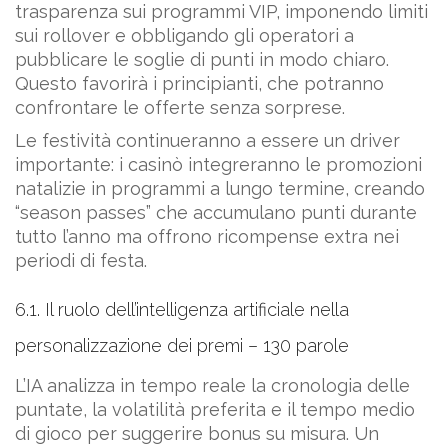
trasparenza sui programmi VIP, imponendo limiti
sui rollover e obbligando gli operatori a
pubblicare le soglie di punti in modo chiaro.
Questo favorirà i principianti, che potranno
confrontare le offerte senza sorprese.
Le festività continueranno a essere un driver
importante: i casinò integreranno le promozioni
natalizie in programmi a lungo termine, creando
“season passes” che accumulano punti durante
tutto l’anno ma offrono ricompense extra nei
periodi di festa.
6.1. Il ruolo dell’intelligenza artificiale nella
personalizzazione dei premi – 130 parole
L’IA analizza in tempo reale la cronologia delle
puntate, la volatilità preferita e il tempo medio
di gioco per suggerire bonus su misura. Un