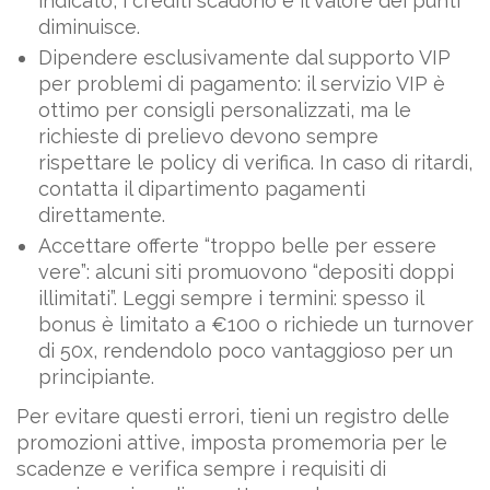
indicato, i crediti scadono e il valore dei punti
diminuisce.
Dipendere esclusivamente dal supporto VIP
per problemi di pagamento: il servizio VIP è
ottimo per consigli personalizzati, ma le
richieste di prelievo devono sempre
rispettare le policy di verifica. In caso di ritardi,
contatta il dipartimento pagamenti
direttamente.
Accettare offerte “troppo belle per essere
vere”: alcuni siti promuovono “depositi doppi
illimitati”. Leggi sempre i termini: spesso il
bonus è limitato a €100 o richiede un turnover
di 50x, rendendolo poco vantaggioso per un
principiante.
Per evitare questi errori, tieni un registro delle
promozioni attive, imposta promemoria per le
scadenze e verifica sempre i requisiti di