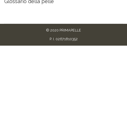
Glossario della pelle
© 2020 PRIMAPELLE
P. I. 02671810352