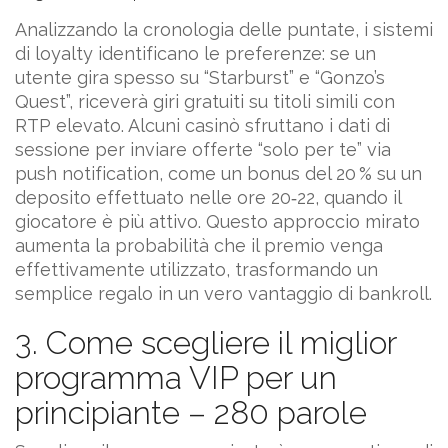
Analizzando la cronologia delle puntate, i sistemi
di loyalty identificano le preferenze: se un
utente gira spesso su “Starburst” e “Gonzo’s
Quest”, riceverà giri gratuiti su titoli simili con
RTP elevato. Alcuni casinò sfruttano i dati di
sessione per inviare offerte “solo per te” via
push notification, come un bonus del 20 % su un
deposito effettuato nelle ore 20‑22, quando il
giocatore è più attivo. Questo approccio mirato
aumenta la probabilità che il premio venga
effettivamente utilizzato, trasformando un
semplice regalo in un vero vantaggio di bankroll.
3. Come scegliere il miglior
programma VIP per un
principiante – 280 parole