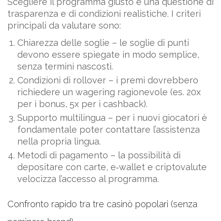
Scegliere il programma giusto è una questione di
trasparenza e di condizioni realistiche. I criteri
principali da valutare sono:
Chiarezza delle soglie – le soglie di punti
devono essere spiegate in modo semplice,
senza termini nascosti.
Condizioni di rollover – i premi dovrebbero
richiedere un wagering ragionevole (es. 20x
per i bonus, 5x per i cashback).
Supporto multilingua – per i nuovi giocatori è
fondamentale poter contattare l’assistenza
nella propria lingua.
Metodi di pagamento – la possibilità di
depositare con carte, e‑wallet e criptovalute
velocizza l’accesso al programma.
Confronto rapido tra tre casinò popolari (senza