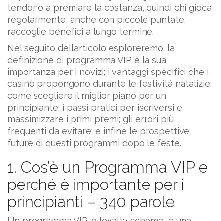
tendono a premiare la costanza, quindi chi gioca
regolarmente, anche con piccole puntate,
raccoglie benefici a lungo termine.
Nel seguito dell’articolo esploreremo: la
definizione di programma VIP e la sua
importanza per i novizi; i vantaggi specifici che i
casinò propongono durante le festività natalizie;
come scegliere il miglior piano per un
principiante; i passi pratici per iscriversi e
massimizzare i primi premi; gli errori più
frequenti da evitare; e infine le prospettive
future di questi programmi dopo le feste.
1. Cos’è un Programma VIP e
perché è importante per i
principianti – 340 parole
Un programma VIP, o loyalty scheme, è una