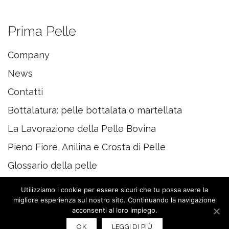
Prima Pelle
Company
News
Contatti
Bottalatura: pelle bottalata o martellata
La Lavorazione della Pelle Bovina
Pieno Fiore, Anilina e Crosta di Pelle
Glossario della pelle
Utilizziamo i cookie per essere sicuri che tu possa avere la
migliore esperienza sul nostro sito. Continuando la navigazione
acconsenti al loro impiego.
© 2020 PRIMAPELLE
OK
LEGGI DI PIÙ