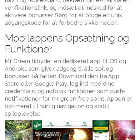
navn og fødselsdato, bekræft din e-mail via en
verifikationslink, og indsæt et indskud for at
aktivere bonusser. Sørg for at bruge en unik
adgangskode for at forbedre sikkerheden.
Mobilappens Opsætning og
Funktioner
Mr Green tilbyder en dedikeret app til iOS og
Android, som giver adgang til alle spil og
bonusser på farten. Download den fra App
Store eller Google Play, log ind med dine
credentials, og udforsk funktioner som push-
notifikationer for mr green free spins. Appen er
optimeret til hurtig navigation og stabil
spiloplevelse.