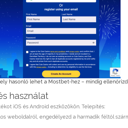
ely hasonló lehet a Mostbet-hez – mindig ellenőrizd a
és használat
tékot iOS és Android eszközökön. Telepítés:
talos weboldalról, engedélyezd a harmadik féltől szá