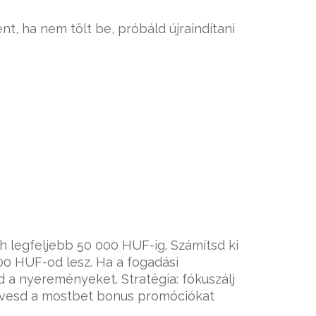
nt, ha nem tölt be, próbáld újraindítani
 legfeljebb 50 000 HUF-ig. Számítsd ki
00 HUF-od lesz. Ha a fogadási
 a nyereményeket. Stratégia: fókuszálj
 kövesd a mostbet bonus promóciókat