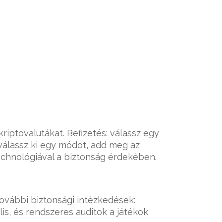
riptovalutákat. Befizetés: válassz egy
 válassz ki egy módot, add meg az
technológiával a biztonság érdekében.
ovábbi biztonsági intézkedések:
is, és rendszeres auditok a játékok