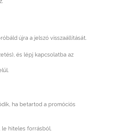
z.
báld újra a jelszó visszaállítását.
etés), és lépj kapcsolatba az
lül.
dódik, ha betartod a promóciós
le hiteles forrásból.