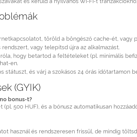
szavakat és kerüld a nyilvános Wi-Fi-t tranzakciókho
problémák
ernetkapcsolatot, töröld a böngésző cache-ét, vagy pró
 rendszert, vagy telepítsd újra az alkalmazást.
la, hogy betartod a feltételeket (pl. minimális befiz
hat-en.
iós státuszt, és várj a szokásos 24 órás időtartamon be
ek (GYIK)
ino bonus-t?
get (pl. 500 HUF), és a bónusz automatikusan hozzáa
atot használ és rendszeresen frissül, de mindig töltsd 