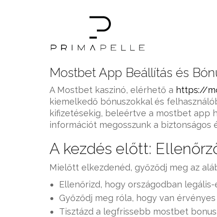
Mostbet App Beállítás és Bón
A Mostbet kaszinó, elérhető a
https://m
kiemelkedő bónuszokkal és felhasználóbar
kifizetésekig, beleértve a mostbet app 
információt megosszunk a biztonságos 
A kezdés előtt: Ellenőrző
Mielőtt elkezdenéd, győződj meg az aláb
Ellenőrizd, hogy országodban legális-e
Győződj meg róla, hogy van érvényes 
Tisztázd a legfrissebb mostbet bonus