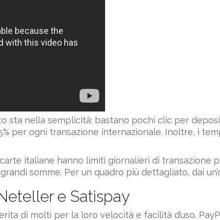
ito sta nella semplicità: bastano pochi clic per depo
5% per ogni transazione internazionale. Inoltre, i tem
arte italiane hanno limiti giornalieri di transazione 
e grandi somme. Per un quadro più dettagliato, dai un
 Neteller e Satispay
rita di molti per la loro velocità e facilità d’uso. Pa