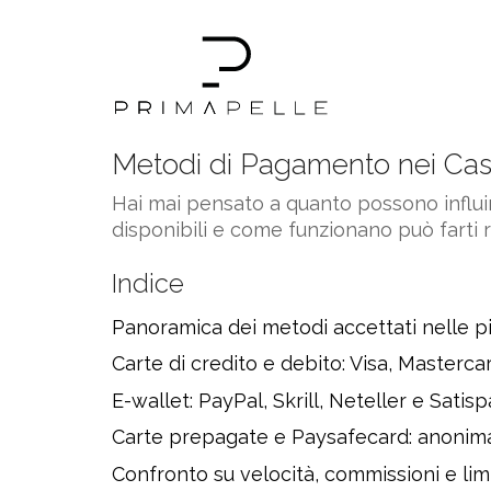
Metodi di Pagamento nei Casin
Hai mai pensato a quanto possono influir
disponibili e come funzionano può farti
Indice
Panoramica dei metodi accettati nelle 
Carte di credito e debito: Visa, Mastercard
E-wallet: PayPal, Skrill, Neteller e Satis
Carte prepagate e Paysafecard: anonima
Confronto su velocità, commissioni e limi