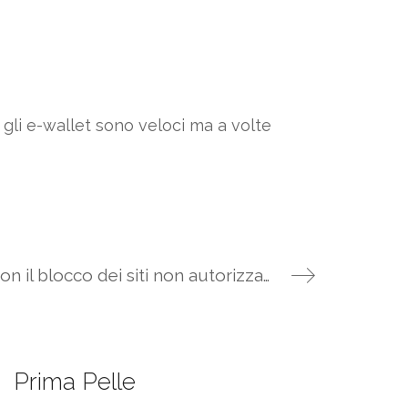
 gli e-wallet sono veloci ma a volte
Errori da evitare con il blocco dei siti non autorizzati: come non cadere in trappola
Prima Pelle