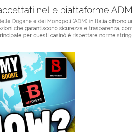
ccettati nelle piattaforme AD
delle Dogane e dei Monopoli (ADM) in Italia offrono u
zioni che garantiscono sicurezza e trasparenza, come
principale per questi casinò è rispettare norme string