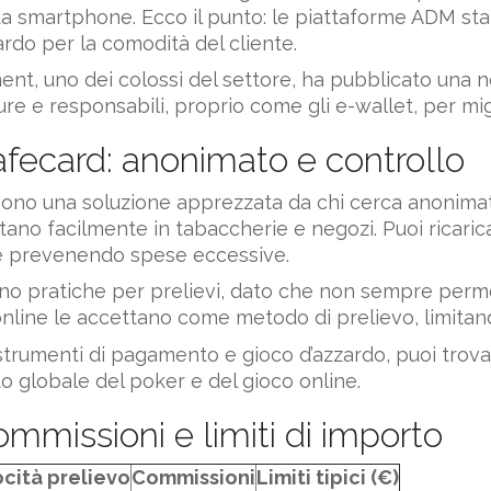
 da smartphone. Ecco il punto: le piattaforme ADM st
rdo per la comodità del cliente.
ent, uno dei colossi del settore, ha pubblicato una 
re e responsabili, proprio come gli e-wallet, per mig
fecard: anonimato e controllo
no una soluzione apprezzata da chi cerca anonimato
ano facilmente in tabaccherie e negozi. Puoi ricarica
 e prevenendo spese eccessive.
o pratiche per prelievi, dato che non sempre permet
ò online le accettano come metodo di prelievo, limitando
di strumenti di pagamento e gioco d’azzardo, puoi trov
o globale del poker e del gioco online.
ommissioni e limiti di importo
cità prelievo
Commissioni
Limiti tipici (€)