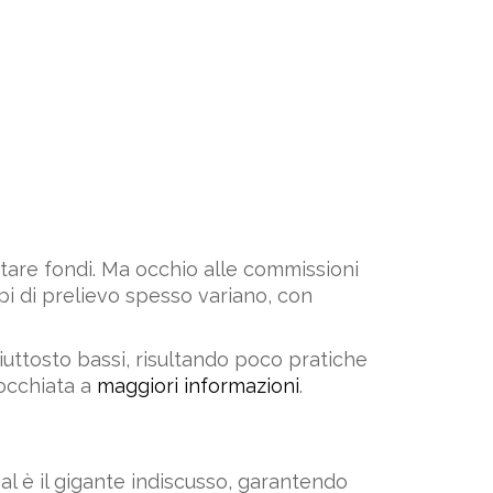
sitare fondi. Ma occhio alle commissioni
pi di prelievo spesso variano, con
piuttosto bassi, risultando poco pratiche
’occhiata a
maggiori informazioni
.
yPal è il gigante indiscusso, garantendo