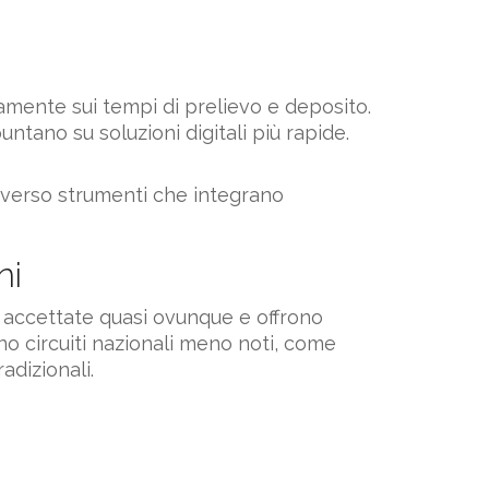
mente sui tempi di prelievo e deposito.
untano su soluzioni digitali più rapide.
 verso strumenti che integrano
ni
 accettate quasi ovunque e offrono
rano circuiti nazionali meno noti, come
adizionali.