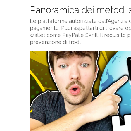
Panoramica dei metodi a
Le piattaforme autorizzate dall’Agenzia 
pagamento. Puoi aspettarti di trovare op
wallet come PayPal e Skrill. Il requisito 
prevenzione di frodi.