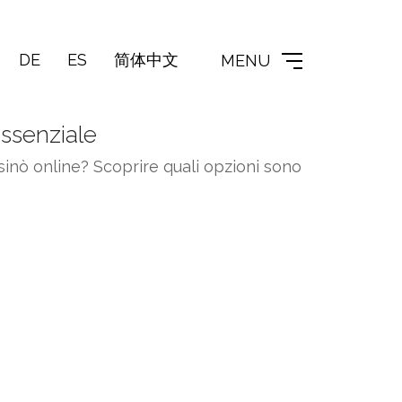
DE
ES
简体中文
MENU
Essenziale
inò online? Scoprire quali opzioni sono