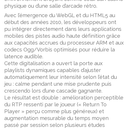
physique ou d’une salle d’arcade rétro.
Avec l’émergence du WebGL et du HTML5 au
début des années 2010, les développeurs ont
pu intégrer directement dans leurs applications
mobiles des pistes audio haute définition grâce
aux capacités accrues du processeur ARM et aux
codecs Ogg/Vorbis optimisés pour réduire la
latence audible.
Cette digitalisation a ouvert la porte aux
playlists dynamiques capables d’ajuster
automatiquement leur intensité selon l’état du
jeu : calme pendant une mise prudente puis
crescendo lors d’une cascade gagnante.
Le résultat est double : amélioration perceptible
du RTP ressenti par le joueur (« Return To
Player » perçu comme plus généreux) et
augmentation mesurable du temps moyen
passé par session selon plusieurs études