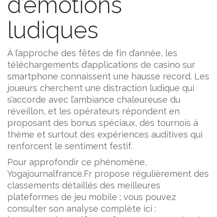
d’émotions
ludiques
À l’approche des fêtes de fin d’année, les
téléchargements d’applications de casino sur
smartphone connaissent une hausse record. Les
joueurs cherchent une distraction ludique qui
s’accorde avec l’ambiance chaleureuse du
réveillon, et les opérateurs répondent en
proposant des bonus spéciaux, des tournois à
thème et surtout des expériences auditives qui
renforcent le sentiment festif.
Pour approfondir ce phénomène,
Yogajournalfrance.Fr propose régulièrement des
classements détaillés des meilleures
plateformes de jeu mobile ; vous pouvez
consulter son analyse complète ici :