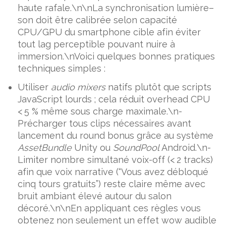
haute rafale.\n\nLa synchronisation lumière–
son doit être calibrée selon capacité
CPU/GPU du smartphone cible afin éviter
tout lag perceptible pouvant nuire à
immersion.\nVoici quelques bonnes pratiques
techniques simples :
Utiliser
audio mixers
natifs plutôt que scripts
JavaScript lourds ; cela réduit overhead CPU
< 5 % même sous charge maximale.\n-
Précharger tous clips nécessaires avant
lancement du round bonus grâce au système
AssetBundle
Unity ou
SoundPool
Android.\n-
Limiter nombre simultané voix-off (< 2 tracks)
afin que voix narrative (“Vous avez débloqué
cinq tours gratuits”) reste claire même avec
bruit ambiant élevé autour du salon
décoré.\n\nEn appliquant ces règles vous
obtenez non seulement un effet wow audible