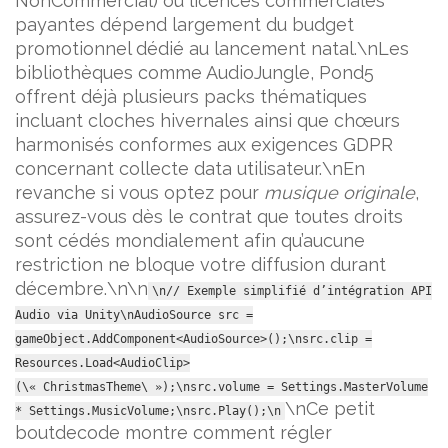
NonCommercial) ou licences commerciales
payantes dépend largement du budget
promotionnel dédié au lancement natal.\nLes
bibliothèques comme AudioJungle, Pond5
offrent déjà plusieurs packs thématiques
incluant cloches hivernales ainsi que chœurs
harmonisés conformes aux exigences GDPR
concernant collecte data utilisateur.\nEn
revanche si vous optez pour
musique originale
,
assurez-vous dès le contrat que toutes droits
sont cédés mondialement afin qu’aucune
restriction ne bloque votre diffusion durant
décembre.\n\n
\n// Exemple simplifié d’intégration API
Audio via Unity\nAudioSource src =
gameObject.AddComponent<AudioSource>();\nsrc.clip =
Resources.Load<AudioClip>
(\« ChristmasTheme\ »);\nsrc.volume = Settings.MasterVolume
\nCe petit
* Settings.MusicVolume;\nsrc.Play();\n
boutdecode montre comment régler