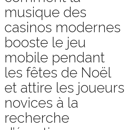
musique des
casinos modernes
booste le jeu
mobile pendant
les fêtes de Noël
et attire les joueurs
novices à la
recherche