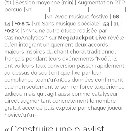
(%) | Session moyenne (min) | Augmentation RTP
perçue |\n|———-|————————|———————–|
————————–|\n| Avec musique festive |
68
|
14
|
+0·8 %
|\n| Sans musique spéciale |
53
|
11
|
+0·2 %
|\n\nUne autre étude réalisée par
CasinoAnalytics™ sur
MegaJackpot Live
révèle
qu’en intégrant uniquement deux accords
majeurs inspirés du chant choral traditionnel
français pendant leurs événements “Noël”, ils
ont vu leurs taux conversion passer rapidement
au-dessus du seuil critique fixé par leur
compliance team.\n\nCes données confirment
que non seulement le son renforce l’expérience
ludique mais qu’il agit aussi comme catalyseur
direct augmentant concrètement le nombre
gratuit accordé puis exploité par chaque joueur
novice.\n\n—
« Construire une playlist