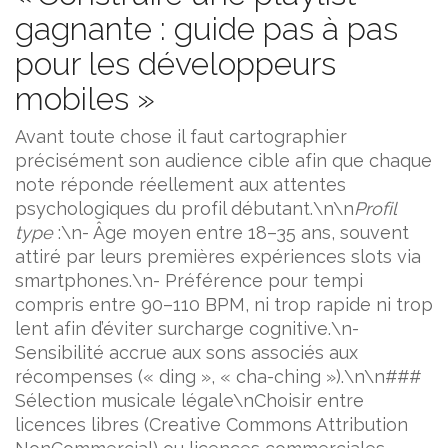
gagnante : guide pas à pas
pour les développeurs
mobiles »
Avant toute chose il faut cartographier
précisément son audience cible afin que chaque
note réponde réellement aux attentes
psychologiques du profil débutant.\n\n
Profil
type
:\n- Âge moyen entre 18–35 ans, souvent
attiré par leurs premières expériences slots via
smartphones.\n- Préférence pour tempi
compris entre 90–110 BPM, ni trop rapide ni trop
lent afin d’éviter surcharge cognitive.\n-
Sensibilité accrue aux sons associés aux
récompenses (« ding », « cha-ching »).\n\n###
Sélection musicale légale\nChoisir entre
licences libres (Creative Commons Attribution