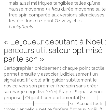
mais aussi métriques tangibles telles qu’une
hausse moyenne +9 %du durée moyenne suite
free spin comparée aux versions silencieuses
testées lors du sprint Q4 2025 chez
LuckyReels
.
« Le joueur débutant à Noël :
parcours utilisateur optimisé
par le son »
Cartographier précisément chaque point tactile
permet ensuite y associer judicieusement un
signal auditif ciblé afin guid​er subtilement le
novice vers son premier free spin sans créer
surcharge cognitive.\n\n| Étape | Signal sonore
proposé | Objectif comportemental |\n|——-|
———————-|————————–|\n| Accueil festif |
Chœur angelic + petite fanfare (“Joyeux Noël !”) |