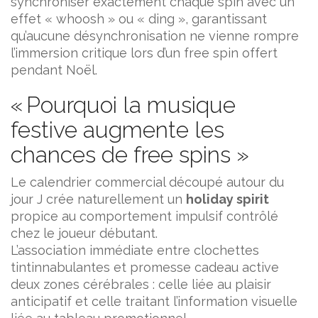
synchroniser exactement chaque spin avec un
effet « whoosh » ou « ding », garantissant
qu’aucune désynchronisation ne vienne rompre
l’immersion critique lors d’un free spin offert
pendant Noël.
« Pourquoi la musique
festive augmente les
chances de free spins »
Le calendrier commercial découpé autour du
jour J crée naturellement un
holiday spirit
propice au comportement impulsif contrôlé
chez le joueur débutant.
L’association immédiate entre clochettes
tintinnabulantes et promesse cadeau active
deux zones cérébrales : celle liée au plaisir
anticipatif et celle traitant l’information visuelle