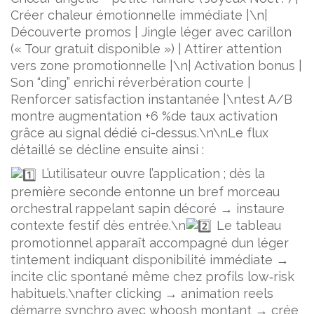
Créer chaleur émotionnelle immédiate |\n|
Découverte promos | Jingle léger avec carillon
(« Tour gratuit disponible ») | Attirer attention
vers zone promotionnelle |\n| Activation bonus |
Son “ding” enrichi réverbération courte |
Renforcer satisfaction instantanée |\ntest A/B
montre augmentation +6 %de taux activation
grâce au signal dédié ci-dessus.\n\nLe flux
détaillé se décline ensuite ainsi :
L’utilisateur ouvre l’application ; dès la
première seconde entonne un bref morceau
orchestral rappelant sapin décoré → instaure
contexte festif dès entrée.\n
Le tableau
promotionnel apparaît accompagné dun léger
tintement indiquant disponibilité immédiate →
incite clic spontané même chez profils low‑risk
habituels.\nafter clicking → animation reels
démarre synchro avec whoosh montant → crée