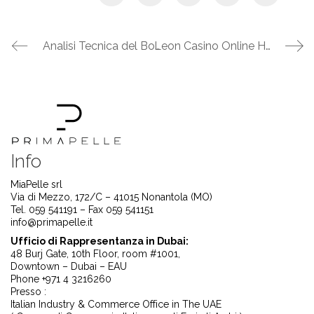
Analisi Tecnica del Bonus Terrybet: Matematica, App e Risoluzione Problemi – Guida Completa
Leon Casino Online Handbook: Unlocking Betting Systems and Free Spins Mathematics – Step-by-Step
Info
MiaPelle srl
Via di Mezzo, 172/C – 41015 Nonantola (MO)
Tel. 059 541191 – Fax 059 541151
info@primapelle.it
Ufficio di Rappresentanza in Dubai:
48 Burj Gate, 10th Floor, room #1001,
Downtown – Dubai – EAU
Phone +971 4 3216260
Presso :
Italian Industry & Commerce Office in The UAE