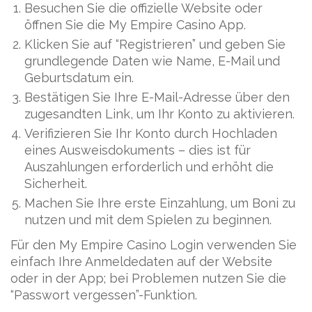
Besuchen Sie die offizielle Website oder
öffnen Sie die My Empire Casino App.
Klicken Sie auf “Registrieren” und geben Sie
grundlegende Daten wie Name, E-Mail und
Geburtsdatum ein.
Bestätigen Sie Ihre E-Mail-Adresse über den
zugesandten Link, um Ihr Konto zu aktivieren.
Verifizieren Sie Ihr Konto durch Hochladen
eines Ausweisdokuments – dies ist für
Auszahlungen erforderlich und erhöht die
Sicherheit.
Machen Sie Ihre erste Einzahlung, um Boni zu
nutzen und mit dem Spielen zu beginnen.
Für den My Empire Casino Login verwenden Sie
einfach Ihre Anmeldedaten auf der Website
oder in der App; bei Problemen nutzen Sie die
“Passwort vergessen”-Funktion.