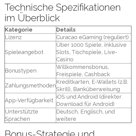
Technische Spezifikationen
im Überblick
Kategorie
Details
Lizenz
Curacao eGaming (reguliert)
Über 1000 Spiele, inklusive
Spieleangebot
Slots, Tischspiele, Live-
Casino
Willkommensbonus,
Bonustypen
Freispiele, Cashback
Kreditkarten, E-Wallets (z.B.
Zahlungsmethoden
Skrill), Banküberweisung
iOS und Android (direkter
App-Verfügbarkeit
Download für Android)
Unterstützte
Deutsch, Englisch, und
Sprachen
weitere
Bonus-Strategie und