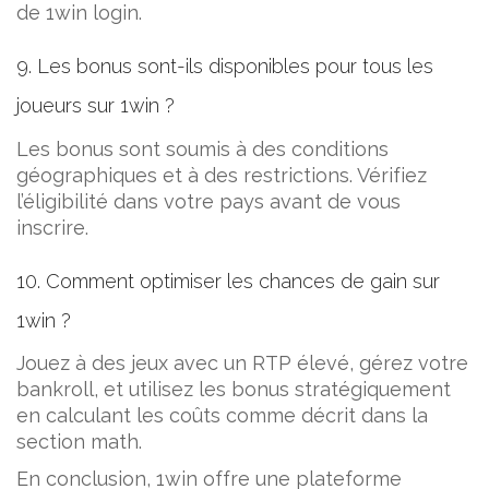
de 1win login.
9. Les bonus sont-ils disponibles pour tous les
joueurs sur 1win ?
Les bonus sont soumis à des conditions
géographiques et à des restrictions. Vérifiez
l’éligibilité dans votre pays avant de vous
inscrire.
10. Comment optimiser les chances de gain sur
1win ?
Jouez à des jeux avec un RTP élevé, gérez votre
bankroll, et utilisez les bonus stratégiquement
en calculant les coûts comme décrit dans la
section math.
En conclusion, 1win offre une plateforme