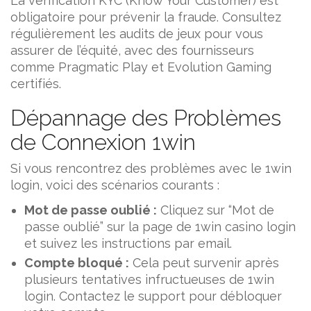
La vérification KYC (Know Your Customer) est
obligatoire pour prévenir la fraude. Consultez
régulièrement les audits de jeux pour vous
assurer de l’équité, avec des fournisseurs
comme Pragmatic Play et Evolution Gaming
certifiés.
Dépannage des Problèmes
de Connexion 1win
Si vous rencontrez des problèmes avec le 1win
login, voici des scénarios courants :
Mot de passe oublié :
Cliquez sur “Mot de
passe oublié” sur la page de 1win casino login
et suivez les instructions par email.
Compte bloqué :
Cela peut survenir après
plusieurs tentatives infructueuses de 1win
login. Contactez le support pour débloquer