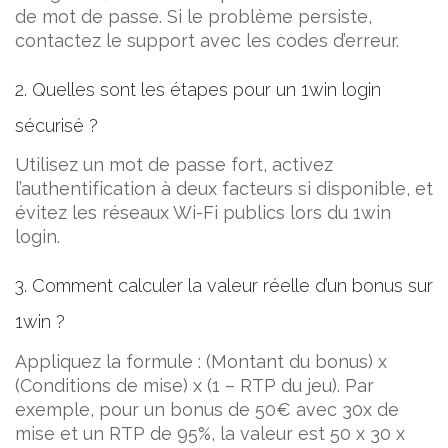
de mot de passe. Si le problème persiste,
contactez le support avec les codes d’erreur.
2. Quelles sont les étapes pour un 1win login
sécurisé ?
Utilisez un mot de passe fort, activez
l’authentification à deux facteurs si disponible, et
évitez les réseaux Wi-Fi publics lors du 1win
login.
3. Comment calculer la valeur réelle d’un bonus sur
1win ?
Appliquez la formule : (Montant du bonus) x
(Conditions de mise) x (1 – RTP du jeu). Par
exemple, pour un bonus de 50€ avec 30x de
mise et un RTP de 95%, la valeur est 50 x 30 x