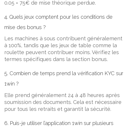
0.05 = 75€ de mise théorique perdue.
4. Quels jeux comptent pour les conditions de
mise des bonus ?
Les machines à sous contribuent généralement
à 100%, tandis que les jeux de table comme la
roulette peuvent contribuer moins. Vérifiez les
termes spécifiques dans la section bonus.
5. Combien de temps prend la vérification KYC sur
1win ?
Elle prend généralement 24 à 48 heures après
soumission des documents. Cela est nécessaire
pour tous les retraits et garantit la sécurité.
6. Puis-je utiliser l’application 1win sur plusieurs