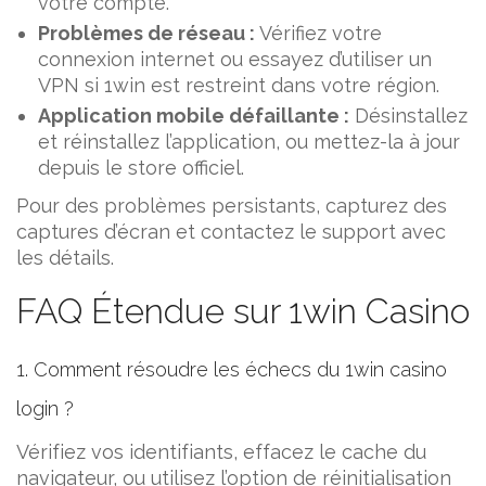
votre compte.
Problèmes de réseau :
Vérifiez votre
connexion internet ou essayez d’utiliser un
VPN si 1win est restreint dans votre région.
Application mobile défaillante :
Désinstallez
et réinstallez l’application, ou mettez-la à jour
depuis le store officiel.
Pour des problèmes persistants, capturez des
captures d’écran et contactez le support avec
les détails.
FAQ Étendue sur 1win Casino
1. Comment résoudre les échecs du 1win casino
login ?
Vérifiez vos identifiants, effacez le cache du
navigateur, ou utilisez l’option de réinitialisation