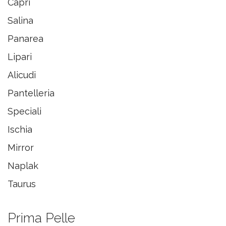
Capri
Salina
Panarea
Lipari
Alicudi
Pantelleria
Speciali
Ischia
Mirror
Naplak
Taurus
Prima Pelle