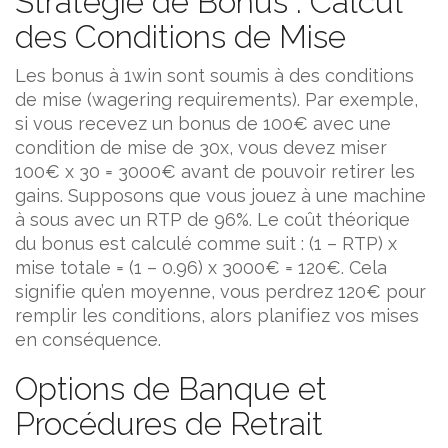
Stratégie de Bonus : Calcul
des Conditions de Mise
Les bonus à 1win sont soumis à des conditions
de mise (wagering requirements). Par exemple,
si vous recevez un bonus de 100€ avec une
condition de mise de 30x, vous devez miser
100€ x 30 = 3000€ avant de pouvoir retirer les
gains. Supposons que vous jouez à une machine
à sous avec un RTP de 96%. Le coût théorique
du bonus est calculé comme suit : (1 – RTP) x
mise totale = (1 – 0.96) x 3000€ = 120€. Cela
signifie qu’en moyenne, vous perdrez 120€ pour
remplir les conditions, alors planifiez vos mises
en conséquence.
Options de Banque et
Procédures de Retrait