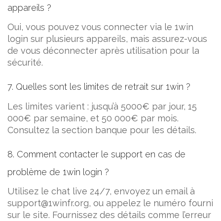
appareils ?
Oui, vous pouvez vous connecter via le 1win
login sur plusieurs appareils, mais assurez-vous
de vous déconnecter après utilisation pour la
sécurité.
7. Quelles sont les limites de retrait sur 1win ?
Les limites varient : jusqu’à 5000€ par jour, 15
000€ par semaine, et 50 000€ par mois.
Consultez la section banque pour les détails.
8. Comment contacter le support en cas de
problème de 1win login ?
Utilisez le chat live 24/7, envoyez un email à
support@1winfr.org, ou appelez le numéro fourni
sur le site. Fournissez des détails comme l’erreur