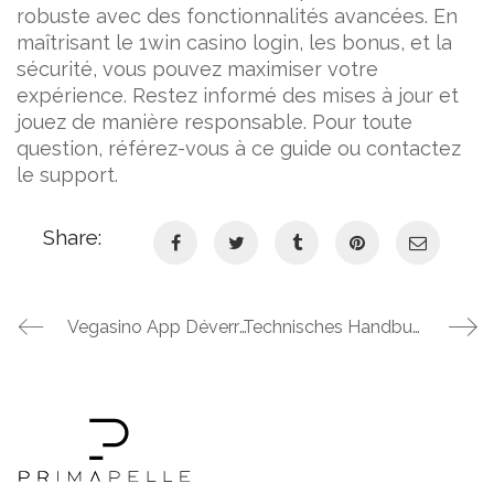
robuste avec des fonctionnalités avancées. En
maîtrisant le 1win casino login, les bonus, et la
sécurité, vous pouvez maximiser votre
expérience. Restez informé des mises à jour et
jouez de manière responsable. Pour toute
question, référez-vous à ce guide ou contactez
le support.
Share:
Vegasino App Déverrouillé : Le Manuel Technique Ultime pour Téléchargement, Configuration et Dépannage Avancé
Technisches Handbuch zu Kingmakers Casino: Bonusstrategien, Sicherheitschecks und Fehlerbehebung